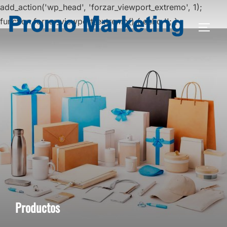
add_action('wp_head', 'forzar_viewport_extremo', 1);
function forzar_viewport_extremo() { echo '
'; }
ALTE
Saltar
al
contenido
Productos