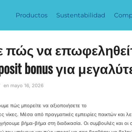
Productos
Sustentabilidad
Comp
 πώς να επωφεληθείτ
eposit bonus για μεγαλύ
Publicado
en
mayo 16, 2026
el
υμε πώς μπορείτε να αξιοποιήσετε το
Smokace no deposi
ς νίκες. Μέσα από πραγματικές εμπειρίες παικτών και λ
γήσουμε βήμα-βήμα στη διαδικασία. Οι συμβουλές και οι 