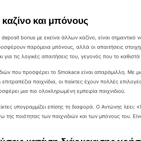
 καζίνο και μπόνους
deposit bonus με εκείνα άλλων καζίνο, είναι σημαντικό ν
οσφέρουν παρόμοια μπόνους, αλλά οι απαιτήσεις στοιχη
 για τις λογικές απαιτήσεις του, γεγονός που το καθιστά 
ιδιών που προσφέρει το Smokace είναι απαράμιλλη. Με μ
 επιτραπέζια παιχνίδια, οι παίκτες έχουν πολλές επιλογέ
σφέρει μια πιο ολοκληρωμένη εμπειρία παιχνιδιού.
κτες υπογραμμίζει επίσης τη διαφορά. Ο Αντώνης λέει: «
 της ποιότητας των παιχνιδιών και των μπόνους του. Είν
ύσεις κατά τη διάρκεια της χρή