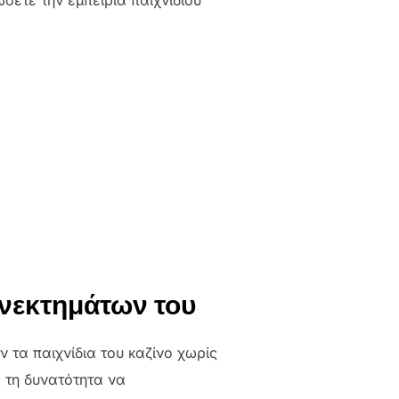
σετε την εμπειρία παιχνιδιού
εονεκτημάτων του
ν τα παιχνίδια του καζίνο χωρίς
 τη δυνατότητα να