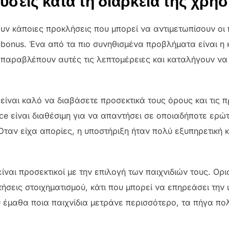
 κάποιες προκλήσεις που μπορεί να αντιμετωπίσουν οι π
 bonus. Ένα από τα πιο συνηθισμένα προβλήματα είναι η
ς παραβλέπουν αυτές τις λεπτομέρειες και καταλήγουν 
ίναι καλό να διαβάσετε προσεκτικά τους όρους και τις π
 είναι διαθέσιμη για να απαντήσει σε οποιαδήποτε ερώτ
ταν είχα απορίες, η υποστήριξη ήταν πολύ εξυπηρετική 
είναι προσεκτικοί με την επιλογή των παιχνιδιών τους. Ορ
ήσεις στοιχηματισμού, κάτι που μπορεί να επηρεάσει την
ύ έμαθα ποια παιχνίδια μετράνε περισσότερο, τα πήγα πο