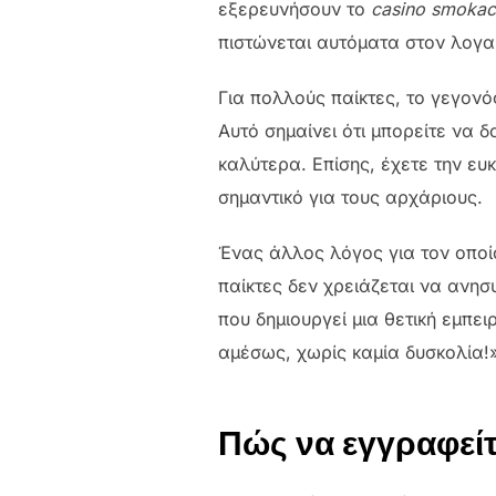
εξερευνήσουν το
casino smoka
πιστώνεται αυτόματα στον λογα
Για πολλούς παίκτες, το γεγονός
Αυτό σημαίνει ότι μπορείτε να 
καλύτερα. Επίσης, έχετε την ευκ
σημαντικό για τους αρχάριους.
Ένας άλλος λόγος για τον οποίο
παίκτες δεν χρειάζεται να ανησ
που δημιουργεί μια θετική εμπε
αμέσως, χωρίς καμία δυσκολία!
Πώς να εγγραφείτ