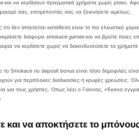
ce
και να κερδίσουν πραγματικά χρήματα χωρίς ρίσκο. Αφ
ριασμό σας, επιτρέποντάς σας να ξεκινήσετε αμέσως.
 ότι δεν απαιτείται κατάθεση είναι το πιο ελκυστικό χαρ
δοκιμάσετε διάφορα
smokace games
και να βρείτε ποιες ε
αιρία να κερδίσετε χωρίς να διακινδυνεύσετε τα χρήματά σ
 το Smokace no deposit bonus είναι τόσο δημοφιλές είναι
υχούν για περίπλοκες διαδικασίες ή κρυφές χρεώσεις. Όλα
ιρία για τους χρήστες. Όπως λέει ο Γιάννης, «Έκανα εγγρ
»
ε και να αποκτήσετε το μπόνου