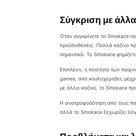
Σύγκριση με άλλα
Όταν συγκρίνετε το Smokace no 
προϋποθέσεις. Πολλά καζίνο πρ
σημαντικά. Το Smokace φημίζεται
Επιπλέον, η ποιότητα των παιχν
games
, από κουλοχέρηδες μέχρι
με άλλα καζίνο, το Smokace προ
Η ανατροφοδότηση από τους παί
αλλά το Smokace ξεχωρίζει λόγω
Προβλήματα και λ