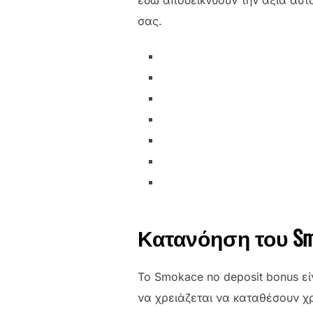
εδώ αποδεικνύουν την αξία αυτο
σας.
Κατανόηση του Smokace no
Πώς να εγγραφείτε και να
Στρατηγικές για την εκμετ
Πραγματικές εμπειρίες παι
Σύγκριση με άλλα καζίνο κ
Προβλήματα και λύσεις κατ
Συμπεράσματα και τελικές 
Κατανόηση του Smo
Το Smokace no deposit bonus είν
να χρειάζεται να καταθέσουν χ