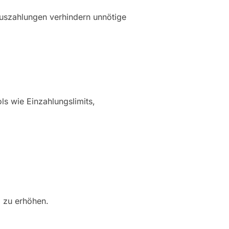
 Auszahlungen verhindern unnötige
ls wie Einzahlungslimits,
 zu erhöhen.