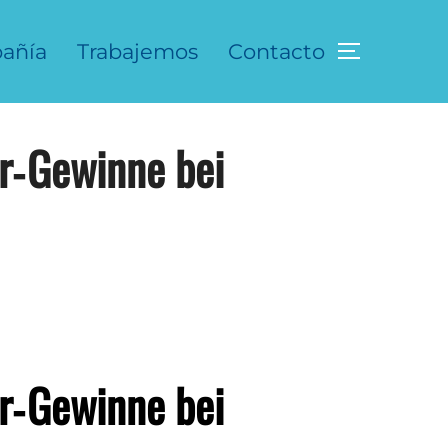
añía
Trabajemos
Contacto
ALTERNAR LA
er‑Gewinne bei
er‑Gewinne bei