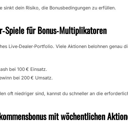
 sinkt dein Risiko, die Bonusbedingungen zu erfüllen.
er‑Spiele für Bonus‑Multiplikatoren
hes Live‑Dealer‑Portfolio. Viele Aktionen belohnen genau di
ash bei 100 € Einsatz.
Gewinn bei 200 € Umsatz.
elen oft niedriger sind, kannst du schneller an die erford
lkommensbonus mit wöchentlichen Aktion