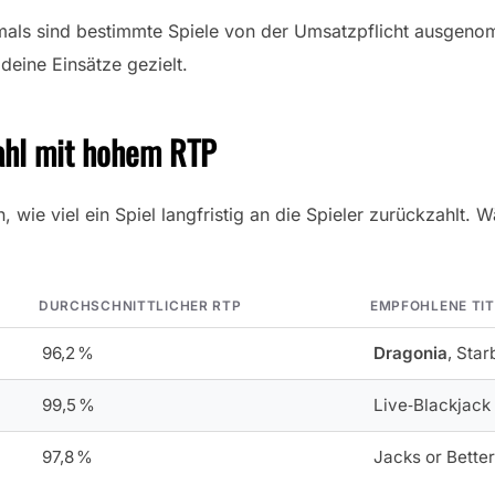
mals sind bestimmte Spiele von der Umsatzpflicht ausgen
 deine Einsätze gezielt.
wahl mit hohem RTP
, wie viel ein Spiel langfristig an die Spieler zurückzahlt. 
DURCHSCHNITTLICHER RTP
EMPFOHLENE TIT
96,2 %
Dragonia
, Star
99,5 %
Live‑Blackjack 
97,8 %
Jacks or Bette