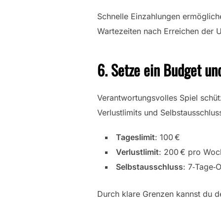
Schnelle Einzahlungen ermögliche
Wartezeiten nach Erreichen der
6. Setze ein Budget und
Verantwortungsvolles Spiel schütz
Verlustlimits und Selbstausschlus
Tageslimit
: 100 €
Verlustlimit
: 200 € pro Woc
Selbstausschluss
: 7‑Tage‑
Durch klare Grenzen kannst du d