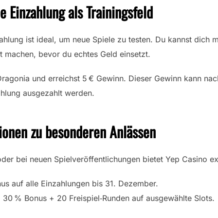
 Einzahlung als Trainingsfeld
hlung ist ideal, um neue Spiele zu testen. Du kannst dich 
ut machen, bevor du echtes Geld einsetzt.
t Dragonia und erreichst 5 € Gewinn. Dieser Gewinn kann nac
ahlung ausgezahlt werden.
tionen zu besonderen Anlässen
oder bei neuen Spielveröffentlichungen bietet Yep Casino e
us auf alle Einzahlungen bis 31. Dezember.
: 30 % Bonus + 20 Freispiel‑Runden auf ausgewählte Slots.