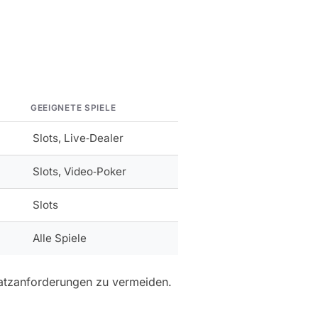
GEEIGNETE SPIELE
Slots, Live‑Dealer
Slots, Video‑Poker
Slots
Alle Spiele
satzanforderungen zu vermeiden.