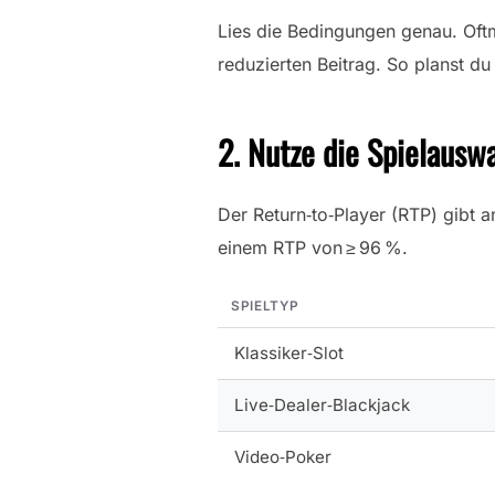
Lies die Bedingungen genau. Oft
reduzierten Beitrag. So planst du
2. Nutze die Spielaus
Der Return‑to‑Player (RTP) gibt an
einem RTP von ≥ 96 %.
SPIELTYP
Klassiker‑Slot
Live‑Dealer‑Blackjack
Video‑Poker