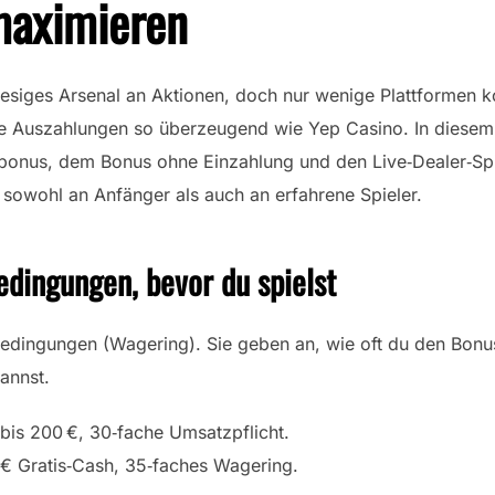
maximieren
riesiges Arsenal an Aktionen, doch nur wenige Plattformen 
lle Auszahlungen so überzeugend wie Yep Casino. In diesem 
nus, dem Bonus ohne Einzahlung und den Live‑Dealer‑Spiel
h sowohl an Anfänger als auch an erfahrene Spieler.
edingungen, bevor du spielst
dingungen (Wagering). Sie geben an, wie oft du den Bonu
annst.
 bis 200 €, 30‑fache Umsatzpflicht.
0 € Gratis‑Cash, 35‑faches Wagering.