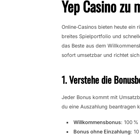
Yep Casino zu 
Online‑Casinos bieten heute ein 
breites Spielportfolio und schne
das Beste aus dem Willkommensbo
sofort umsetzbar und richtet sic
1. Verstehe die Bonusb
Jeder Bonus kommt mit Umsatzbe
du eine Auszahlung beantragen k
Willkommensbonus
: 100 %
Bonus ohne Einzahlung
: 1