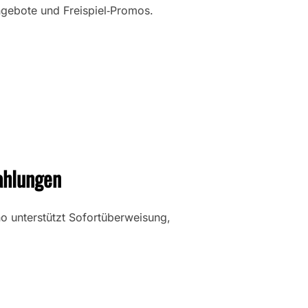
gebote und Freispiel‑Promos.
ahlungen
no unterstützt Sofortüberweisung,