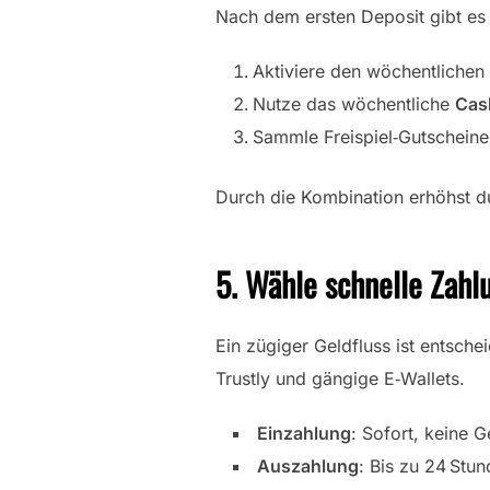
Nach dem ersten Deposit gibt es
Aktiviere den wöchentlichen
Nutze das wöchentliche
Cas
Sammle Freispiel‑Gutscheine
Durch die Kombination erhöhst du
5. Wähle schnelle Zahl
Ein zügiger Geldfluss ist entsch
Trustly und gängige E‑Wallets.
Einzahlung
: Sofort, keine 
Auszahlung
: Bis zu 24 Stu