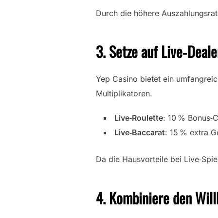
Durch die höhere Auszahlungsrate
3. Setze auf Live‑Deal
Yep Casino bietet ein umfangreic
Multiplikatoren.
Live‑Roulette
: 10 % Bonus‑C
Live‑Baccarat
: 15 % extra 
Da die Hausvorteile bei Live‑Spi
4. Kombiniere den Wil