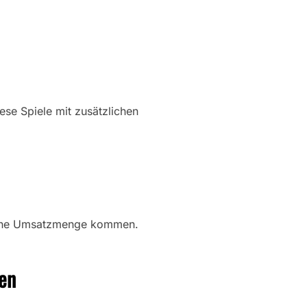
ese Spiele mit zusätzlichen
erliche Umsatzmenge kommen.
en