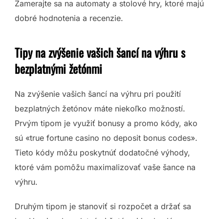
Zamerajte sa na automaty a stolové hry, ktoré majú
dobré hodnotenia a recenzie.
Tipy na zvýšenie vašich šancí na výhru s
bezplatnými žetónmi
Na zvýšenie vašich šancí na výhru pri použití
bezplatných žetónov máte niekoľko možností.
Prvým tipom je využiť bonusy a promo kódy, ako
sú «true fortune casino no deposit bonus codes».
Tieto kódy môžu poskytnúť dodatočné výhody,
ktoré vám pomôžu maximalizovať vaše šance na
výhru.
Druhým tipom je stanoviť si rozpočet a držať sa