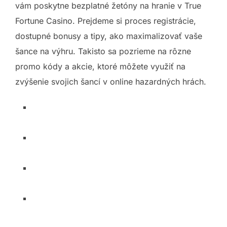
vám poskytne bezplatné žetóny na hranie v True
Fortune Casino. Prejdeme si proces registrácie,
dostupné bonusy a tipy, ako maximalizovať vaše
šance na výhru. Takisto sa pozrieme na rôzne
promo kódy a akcie, ktoré môžete využiť na
zvýšenie svojich šancí v online hazardných hrách.
Kroky na získanie True Fortune Casino no
deposit bonusu
Aké bonusy a promo kódy sú dostupné v True
Fortune Casino
Ako efektívne využiť True Fortune Casino no
deposit bonus free chips
Tipy na zvýšenie vašich šancí na výhru s
bezplatnými žetónmi