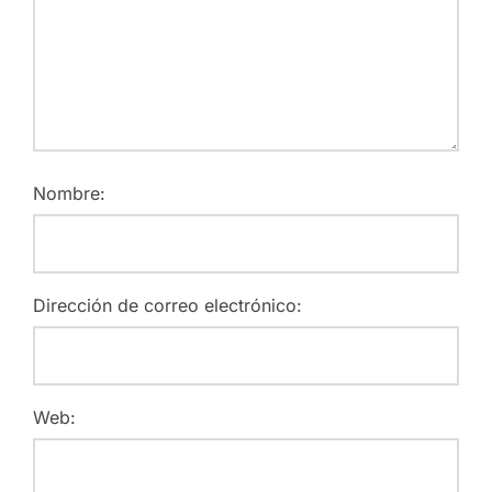
Nombre:
Dirección de correo electrónico:
Web: