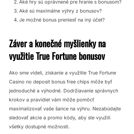
Aké hry sú oprávnené pre hranie s bonusom?
Aké sú maximálne výhry z bonusov?
Je možné bonus preniesť na iný účet?
Záver a konečné myšlienky na
využitie True Fortune bonusov
Ako sme videli, získanie a využitie True Fortune
Casino no deposit bonus free chips môže byť
jednoduché a výhodné. Dodržiavanie správnych
krokov a pravidiel vám môže pomôcť
maximalizovať vaše šance na výhru. Nezabúdajte
sledovať akcie a promo kódy, aby ste využili
všetky dostupné možnosti.