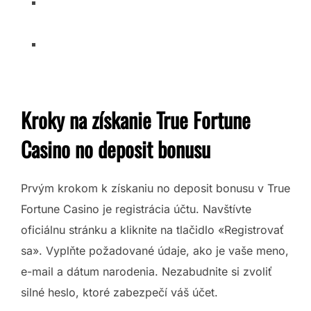
Najčastejšie otázky o True Fortune Casino
bonusoch
Záver a konečné myšlienky na využitie True
Fortune bonusov
Kroky na získanie True Fortune
Casino no deposit bonusu
Prvým krokom k získaniu no deposit bonusu v True
Fortune Casino je registrácia účtu. Navštívte
oficiálnu stránku a kliknite na tlačidlo «Registrovať
sa». Vyplňte požadované údaje, ako je vaše meno,
e-mail a dátum narodenia. Nezabudnite si zvoliť
silné heslo, ktoré zabezpečí váš účet.