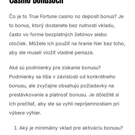
Čo je to True Fortune casino no deposit bonus? Je
to bonus, ktorý dostanete bez nutnosti vkladu,
často vo forme bezplatných žetónov alebo
otočiek. Môžete ich použiť na hranie hier bez toho,
aby ste museli vložiť vlastné peniaze.
Aké sú podmienky pre získanie bonusu?
Podmienky sa líšia v závislosti od konkrétneho
bonusu, ale zvyčajne obsahujú požiadavky na
prestávkovanie a platnosť bonusu. Je dôležité si
ich prečítať, aby ste sa vyhli nepríjemnostiam pri
výbere výhier.
Aký je minimálny vklad pre aktiváciu bonusu?