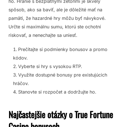
ho. Hranie s bezplatnými žetónmi je skvelý
spôsob, ako sa baviť, ale je dôležité mať na
pamäti, že hazardné hry môžu byť návykové.
Určte si maximálnu sumu, ktorú ste ochotní
riskovať, a nenechajte sa uniesť.
Prečítajte si podmienky bonusov a promo
kódov.
Vyberte si hry s vysokou RTP.
Využite dostupné bonusy pre existujúcich
hráčov.
Stanovte si rozpočet a dodržujte ho.
Najčastejšie otázky o True Fortune
Casino bonusoch