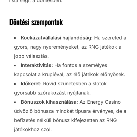
lista segít a döntésben:
Döntési szempontok
Kockázatvállalási hajlandóság:
Ha szereted a
gyors, nagy nyereményeket, az RNG játékok a
jobb választás.
Interaktivitás:
Ha fontos a személyes
kapcsolat a krupiéval, az élő játékok előnyösek.
Időkeret:
Rövid szünetekben a slotok
gyorsabb szórakozást nyújtanak.
Bónuszok kihasználása:
Az Energy Casino
üdvözlő bónusza mindkét típusra érvényes, de a
befizetés nélküli bónusz kifejezetten az RNG
játékokhoz szól.