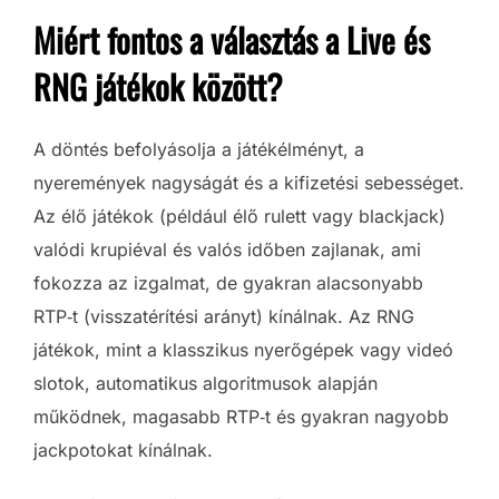
Miért fontos a választás a Live és
RNG játékok között?
A döntés befolyásolja a játékélményt, a
nyeremények nagyságát és a kifizetési sebességet.
Az élő játékok (például élő rulett vagy blackjack)
valódi krupiéval és valós időben zajlanak, ami
fokozza az izgalmat, de gyakran alacsonyabb
RTP‑t (visszatérítési arányt) kínálnak. Az RNG
játékok, mint a klasszikus nyerőgépek vagy videó
slotok, automatikus algoritmusok alapján
működnek, magasabb RTP‑t és gyakran nagyobb
jackpotokat kínálnak.