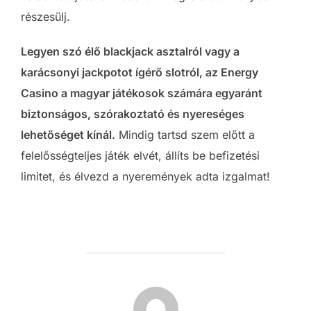
részesülj.
Legyen szó élő blackjack asztalról vagy a
karácsonyi jackpotot ígérő slotról, az Energy
Casino a magyar játékosok számára egyaránt
biztonságos, szórakoztató és nyereséges
lehetőséget kínál.
Mindig tartsd szem előtt a
felelősségteljes játék elvét, állíts be befizetési
limitet, és élvezd a nyeremények adta izgalmat!
AUTOR DE LA ENTRADA