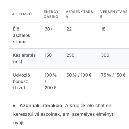
ENERGY
VERSENYTÁRS
VERSENYTÁRS
JELLEMZŐ
CASINO
A
B
Élő
30+
22
18
asztalok
száma
Késleltetés
150
250
300
(ms)
Üdvözlő
100 %
50 % / 100 €
75 % / 150 €
bónusz
/
(Live)
200 €
Azonnali interakció:
A krupiék élő chat‑en
keresztül válaszolnak, ami személyes élményt
nyújt.