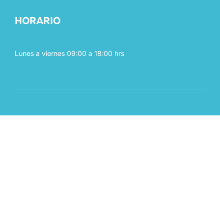
HORARIO
Lunes a viernes 09:00 a 18:00 hrs