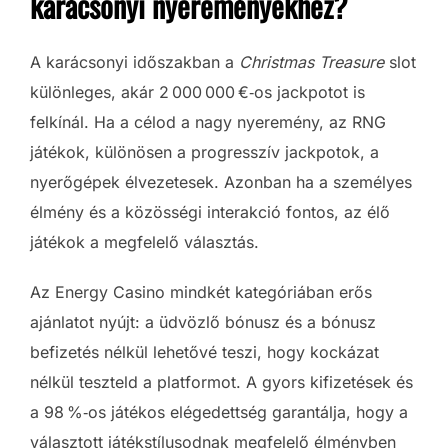
karácsonyi nyereményekhez?
A karácsonyi időszakban a
Christmas Treasure
slot
különleges, akár 2 000 000 €‑os jackpotot is
felkínál. Ha a célod a nagy nyeremény, az RNG
játékok, különösen a progresszív jackpotok, a
nyerőgépek élvezetesek. Azonban ha a személyes
élmény és a közösségi interakció fontos, az élő
játékok a megfelelő választás.
Az Energy Casino mindkét kategóriában erős
ajánlatot nyújt: a üdvözlő bónusz és a bónusz
befizetés nélkül lehetővé teszi, hogy kockázat
nélkül teszteld a platformot. A gyors kifizetések és
a 98 %‑os játékos elégedettség garantálja, hogy a
választott játékstílusodnak megfelelő élményben