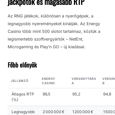
jackpotok és magasabb RTP
Az RNG játékok, különösen a nyerőgépek, a
legnagyobb nyereményeket kínálják. Az Energy
Casino több mint 500 slotot tartalmaz, köztük a
legismertebb szoftvergyártók – NetEnt,
Microgaming és Play’n GO – új kiadásai.
Főbb előnyök
ENERGY
VERSENYTÁRS
VERSE
JELLEMZŐ
CASINO
A
B
Átlagos RTP
96,5
95,2
94,8
(%)
Legnagyobb
2 000 000 €
1 200 000 €
1 500 