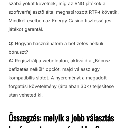
szabályokat követnek, míg az RNG játékok a
szoftverfejlesztő által meghatározott RTP‑t követik.
Mindkét esetben az Energy Casino tisztességes
játékot garantál.
Q:
Hogyan használhatom a befizetés nélküli
bónuszt?
A:
Regisztrálj a weboldalon, aktiváld a „Bónusz
befizetés nélkül” opciót, majd válassz egy
kompatibilis slotot. A nyereményt a megadott
forgatási követelmény (általában 30×) teljesítése
után veheted ki.
Összegzés: melyik a jobb választás