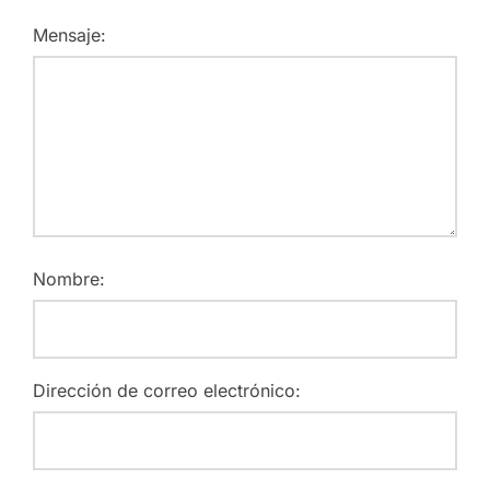
Mensaje:
Nombre:
Dirección de correo electrónico: