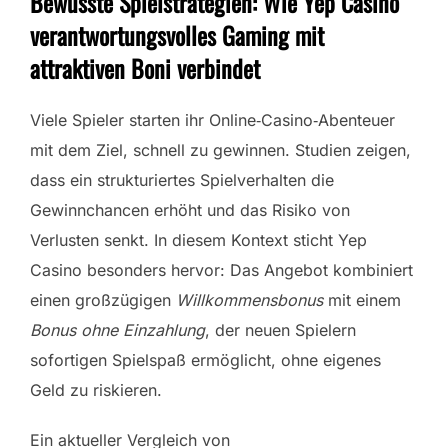
Bewusste Spielstrategien: Wie Yep Casino
verantwortungsvolles Gaming mit
attraktiven Boni verbindet
Viele Spieler starten ihr Online‑Casino‑Abenteuer
mit dem Ziel, schnell zu gewinnen. Studien zeigen,
dass ein strukturiertes Spielverhalten die
Gewinnchancen erhöht und das Risiko von
Verlusten senkt. In diesem Kontext sticht Yep
Casino besonders hervor: Das Angebot kombiniert
einen großzügigen
Willkommensbonus
mit einem
Bonus ohne Einzahlung
, der neuen Spielern
sofortigen Spielspaß ermöglicht, ohne eigenes
Geld zu riskieren.
Ein aktueller Vergleich von