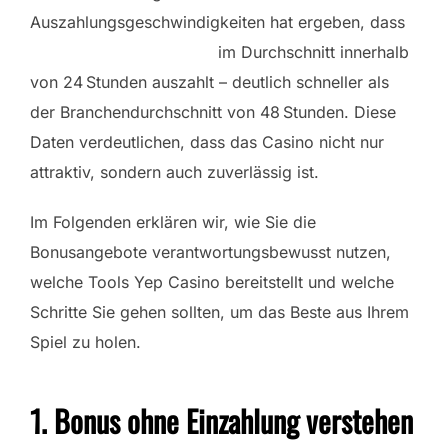
Auszahlungsgeschwindigkeiten hat ergeben, dass
yep-casino-gewinn.com
im Durchschnitt innerhalb
von 24 Stunden auszahlt – deutlich schneller als
der Branchendurchschnitt von 48 Stunden. Diese
Daten verdeutlichen, dass das Casino nicht nur
attraktiv, sondern auch zuverlässig ist.
Im Folgenden erklären wir, wie Sie die
Bonusangebote verantwortungsbewusst nutzen,
welche Tools Yep Casino bereitstellt und welche
Schritte Sie gehen sollten, um das Beste aus Ihrem
Spiel zu holen.
1. Bonus ohne Einzahlung verstehen