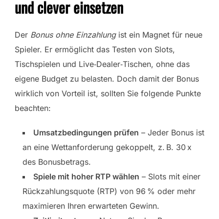
und clever einsetzen
Der
Bonus ohne Einzahlung
ist ein Magnet für neue
Spieler. Er ermöglicht das Testen von Slots,
Tischspielen und Live‑Dealer‑Tischen, ohne das
eigene Budget zu belasten. Doch damit der Bonus
wirklich von Vorteil ist, sollten Sie folgende Punkte
beachten:
Umsatzbedingungen prüfen
– Jeder Bonus ist
an eine Wettanforderung gekoppelt, z. B. 30 x
des Bonusbetrags.
Spiele mit hoher RTP wählen
– Slots mit einer
Rückzahlungsquote (RTP) von 96 % oder mehr
maximieren Ihren erwarteten Gewinn.