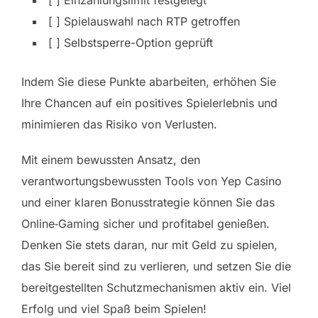
[ ] Einzahlungslimit festgelegt
[ ] Spielauswahl nach RTP getroffen
[ ] Selbstsperre-Option geprüft
Indem Sie diese Punkte abarbeiten, erhöhen Sie
Ihre Chancen auf ein positives Spielerlebnis und
minimieren das Risiko von Verlusten.
Mit einem bewussten Ansatz, den
verantwortungsbewussten Tools von Yep Casino
und einer klaren Bonusstrategie können Sie das
Online‑Gaming sicher und profitabel genießen.
Denken Sie stets daran, nur mit Geld zu spielen,
das Sie bereit sind zu verlieren, und setzen Sie die
bereitgestellten Schutzmechanismen aktiv ein. Viel
Erfolg und viel Spaß beim Spielen!