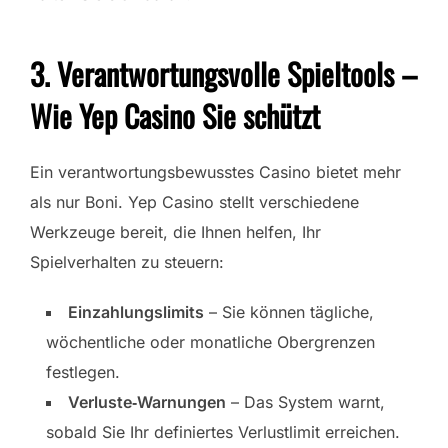
3. Verantwortungsvolle Spieltools –
Wie Yep Casino Sie schützt
Ein verantwortungsbewusstes Casino bietet mehr
als nur Boni. Yep Casino stellt verschiedene
Werkzeuge bereit, die Ihnen helfen, Ihr
Spielverhalten zu steuern:
Einzahlungslimits
– Sie können tägliche,
wöchentliche oder monatliche Obergrenzen
festlegen.
Verluste‑Warnungen
– Das System warnt,
sobald Sie Ihr definiertes Verlustlimit erreichen.