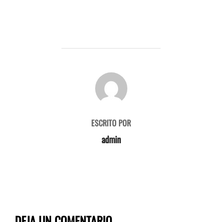
AUTOR DE LA ENTRADA
ESCRITO POR
admin
DEJA UN COMENTARIO