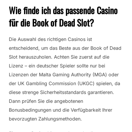
Wie finde ich das passende Casino
für die Book of Dead Slot?
Die Auswahl des richtigen Casinos ist
entscheidend, um das Beste aus der Book of Dead
Slot herauszuholen. Achten Sie zuerst auf die
Lizenz – ein deutscher Spieler sollte nur bei
Lizenzen der Malta Gaming Authority (MGA) oder
der UK Gambling Commission (UKGC) spielen, da
diese strenge Sicherheitsstandards garantieren.
Dann prüfen Sie die angebotenen
Bonusbedingungen und die Verfügbarkeit Ihrer
bevorzugten Zahlungsmethoden.