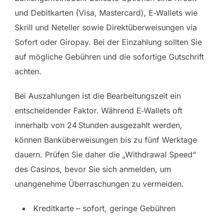
und Debitkarten (Visa, Mastercard), E‑Wallets wie
Skrill und Neteller sowie Direktüberweisungen via
Sofort oder Giropay. Bei der Einzahlung sollten Sie
auf mögliche Gebühren und die sofortige Gutschrift
achten.
Bei Auszahlungen ist die Bearbeitungszeit ein
entscheidender Faktor. Während E‑Wallets oft
innerhalb von 24 Stunden ausgezahlt werden,
können Banküberweisungen bis zu fünf Werktage
dauern. Prüfen Sie daher die „Withdrawal Speed“
des Casinos, bevor Sie sich anmelden, um
unangenehme Überraschungen zu vermeiden.
Kreditkarte – sofort, geringe Gebühren