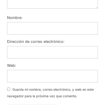
Nombre:
Dirección de correo electrónico:
Web:
Guarda mi nombre, correo electrónico, y web en este
navegador para la próxima vez que comente.