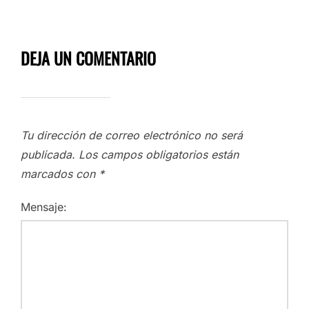
DEJA UN COMENTARIO
Tu dirección de correo electrónico no será
publicada.
Los campos obligatorios están
marcados con
*
Mensaje: