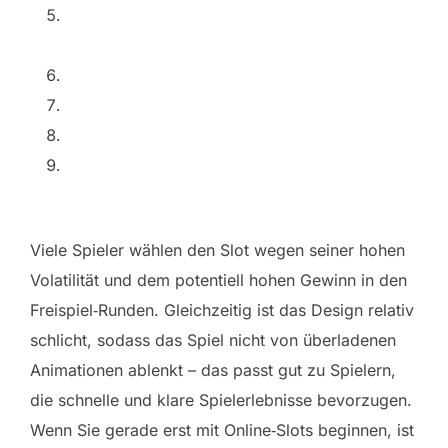
Einzahlung und Auszahlung –
Zahlungsoptionen in Deutschland
Registrierung, Verifizierung und Sicherheit
Mobile Nutzung und App‑Erlebnis
Verantwortungsvolles Spielen & Kundenservice
Fazit und schnelle Checkliste für die Book of
Dead Slot
Viele Spieler wählen den Slot wegen seiner hohen
Volatilität und dem potentiell hohen Gewinn in den
Freispiel‑Runden. Gleichzeitig ist das Design relativ
schlicht, sodass das Spiel nicht von überladenen
Animationen ablenkt – das passt gut zu Spielern,
die schnelle und klare Spielerlebnisse bevorzugen.
Wenn Sie gerade erst mit Online‑Slots beginnen, ist