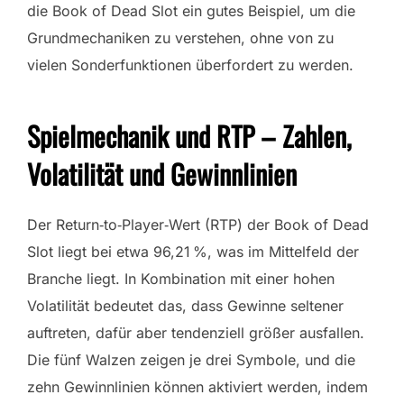
die Book of Dead Slot ein gutes Beispiel, um die
Grundmechaniken zu verstehen, ohne von zu
vielen Sonderfunktionen überfordert zu werden.
Spielmechanik und RTP – Zahlen,
Volatilität und Gewinnlinien
Der Return‑to‑Player‑Wert (RTP) der Book of Dead
Slot liegt bei etwa 96,21 %, was im Mittelfeld der
Branche liegt. In Kombination mit einer hohen
Volatilität bedeutet das, dass Gewinne seltener
auftreten, dafür aber tendenziell größer ausfallen.
Die fünf Walzen zeigen je drei Symbole, und die
zehn Gewinnlinien können aktivier­t werden, indem