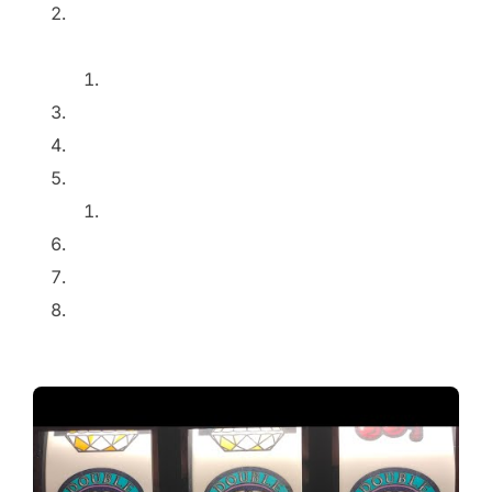
Come riconoscere la affidabilità di un casino
non AAMS
Licenze internazionali più comuni
Bonus e promozioni: cosa controllare
Metodi di pagamento e velocità di prelievo
Registrazione, verifica KYC e assistenza clienti
Canali di supporto più comuni
Esperienza mobile e live casino
Gioco responsabile e sicurezza
Confronto rapido: i migliori casino non AAMS
per gli italiani