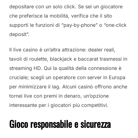
depositare con un solo click. Se sei un giocatore
che preferisce la mobilità, verifica che il sito
supporti le funzioni di “pay‑by‑phone” o “one‑click
deposit”.
Il live casino è un’altra attrazione: dealer reali,
tavoli di roulette, blackjack e baccarat trasmessi in
streaming HD. Qui la qualità della connessione è
cruciale; scegli un operatore con server in Europa
per minimizzare il lag. Alcuni casinò offrono anche
tornei live con premi in denaro, un’opzione
interessante per i giocatori più competitivi.
Gioco responsabile e sicurezza