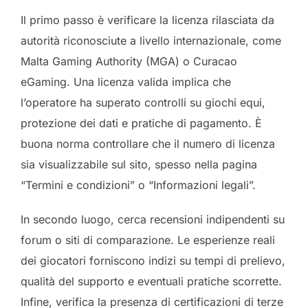
Il primo passo è verificare la licenza rilasciata da
autorità riconosciute a livello internazionale, come
Malta Gaming Authority (MGA) o Curacao
eGaming. Una licenza valida implica che
l’operatore ha superato controlli su giochi equi,
protezione dei dati e pratiche di pagamento. È
buona norma controllare che il numero di licenza
sia visualizzabile sul sito, spesso nella pagina
“Termini e condizioni” o “Informazioni legali”.
In secondo luogo, cerca recensioni indipendenti su
forum o siti di comparazione. Le esperienze reali
dei giocatori forniscono indizi su tempi di prelievo,
qualità del supporto e eventuali pratiche scorrette.
Infine, verifica la presenza di certificazioni di terze