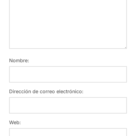
Nombre:
Dirección de correo electrónico:
Web: