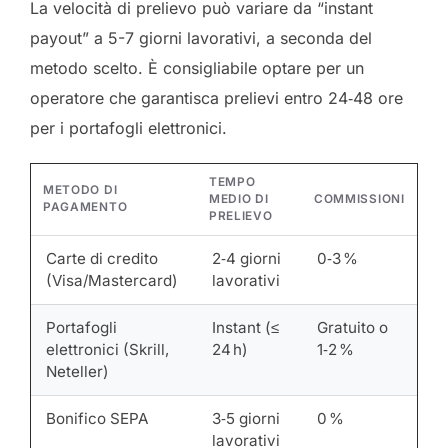
La velocità di prelievo può variare da “instant
payout” a 5-7 giorni lavorativi, a seconda del
metodo scelto. È consigliabile optare per un
operatore che garantisca prelievi entro 24‑48 ore
per i portafogli elettronici.
TEMPO
METODO DI
MEDIO DI
COMMISSIONI
PAGAMENTO
PRELIEVO
Carte di credito
2‑4 giorni
0‑3 %
(Visa/Mastercard)
lavorativi
Portafogli
Instant (≤
Gratuito o
elettronici (Skrill,
24 h)
1‑2 %
Neteller)
Bonifico SEPA
3‑5 giorni
0 %
lavorativi