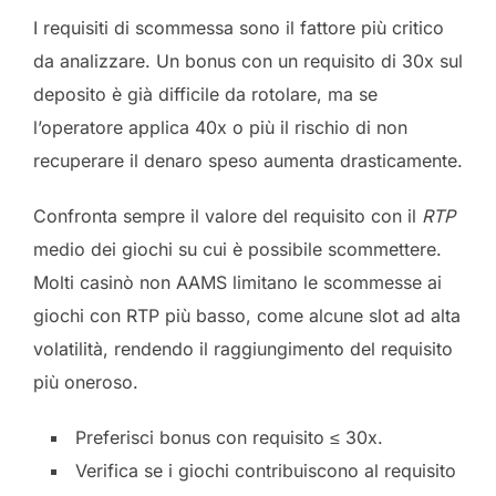
I requisiti di scommessa sono il fattore più critico
da analizzare. Un bonus con un requisito di 30x sul
deposito è già difficile da rotolare, ma se
l’operatore applica 40x o più il rischio di non
recuperare il denaro speso aumenta drasticamente.
Confronta sempre il valore del requisito con il
RTP
medio dei giochi su cui è possibile scommettere.
Molti casinò non AAMS limitano le scommesse ai
giochi con RTP più basso, come alcune slot ad alta
volatilità, rendendo il raggiungimento del requisito
più oneroso.
Preferisci bonus con requisito ≤ 30x.
Verifica se i giochi contribuiscono al requisito