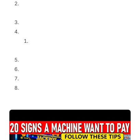
Come valutare i requisiti di scommessa
(wagering requirements)
Metodi di pagamento e velocità di prelievo
Processo di registrazione e verifica KYC
Cosa controllare nella pagina di
registrazione
Assistenza clienti e supporto multilingue
Sicurezza, licenza e gioco responsabile
Versione mobile e app: giocare ovunque
Conclusioni: scegliere il casino non AAMS
bonus più adatto a te