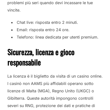
problemi più seri quando devi incassare le tue
vincite.
Chat live: risposta entro 2 minuti.
Email: risposta entro 24 ore.
Telefono: linea dedicata per utenti premium.
Sicurezza, licenza e gioco
responsabile
La licenza è il biglietto da visita di un casino online.
I casinò non AAMS più affidabili operano sotto
licenze di Malta (MGA), Regno Unito (UKGC) o
Gibilterra. Queste autorità impongono controlli
severi su RNG, protezione dei dati e pratiche di