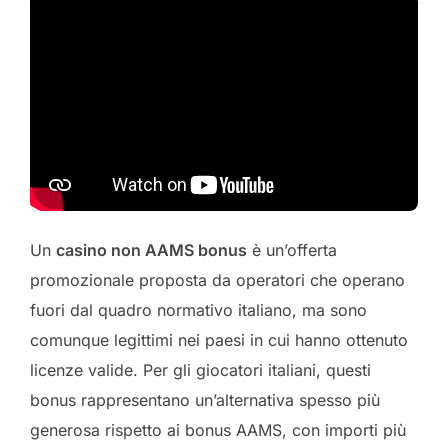
Un
casino non AAMS bonus
è un’offerta
promozionale proposta da operatori che operano
fuori dal quadro normativo italiano, ma sono
comunque legittimi nei paesi in cui hanno ottenuto
licenze valide. Per gli giocatori italiani, questi
bonus rappresentano un’alternativa spesso più
generosa rispetto ai bonus AAMS, con importi più