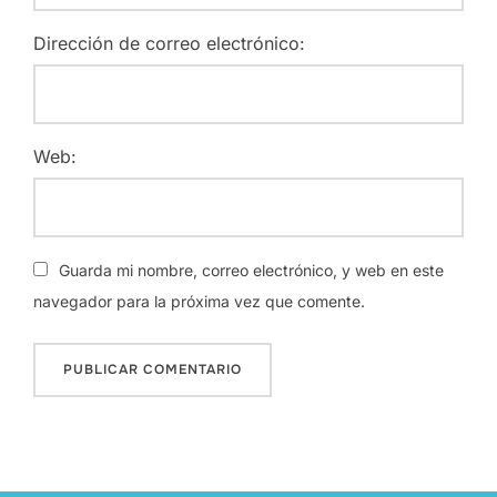
Dirección de correo electrónico:
Web:
Guarda mi nombre, correo electrónico, y web en este
navegador para la próxima vez que comente.