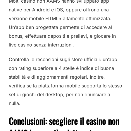
Molti casinò non AAMS hanno sviluppato app
native per Android e iOS, oppure offrono una
versione mobile HTML5 altamente ottimizzata.
Un’app ben progettata permette di accedere al
bonus, effettuare depositi e prelievi, e giocare in
live casino senza interruzioni.
Controlla le recensioni sugli store ufficiali: un’app
con rating superiore a 4 stelle è indice di buona
stabilità e di aggiornamenti regolari. Inoltre,
verifica se la piattaforma mobile supporta lo stesso
set di giochi del desktop, per non rinunciare a
nulla.
Conclusioni: scegliere il casino non