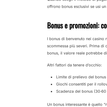
offrono bonus esclusivi se usi u
Bonus e promozioni: co
I bonus di benvenuto nei casino 
scommessa più severi. Prima di cl
bonus, il valore reale potrebbe d
Altri fattori da tenere d’occhio:
Limite di prelievo del bonu
Giochi consentiti per il rollo
Scadenza del bonus (30‑60 g
Un bonus interessante è quello “no