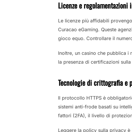
Licenze e regolamentazioni i
Le licenze più affidabili prove
Curacao eGaming. Queste agenzie r
gioco equo. Controllare il numero 
Inoltre, un casino che pubblica i
la presenza di certificazioni sulla
Tecnologie di crittografia e 
Il protocollo HTTPS è obbligatorio
sistemi anti-frode basati su intell
fattori (2FA), il livello di protez
Leggere la policy sulla privacy è