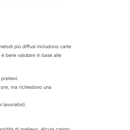
etodi più diffusi includono carte
ò è bene valutare in base alle
prelievi.
8 ore, ma richiedono una
 lavorativi).
pidità di prelievo. Alcuni casino