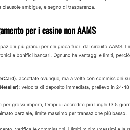
za clausole ambigue, è segno di trasparenza.
agamento per i casino non AAMS
azioni più grandi per chi gioca fuori dal circuito AAMS. I m
tronici e bonifici bancari. Ognuno ha vantaggi e limiti, perci
terCard)
: accettate ovunque, ma a volte con commissioni su 
 Neteller)
: velocità di deposito immediata, prelievo in 24‑4
ro per grossi importi, tempi di accredito più lunghi (3‑5 giorni
nimato parziale, limite massimo per transazione più basso.
nto, verifica le commissioni, i limiti minimi/massimi e la ra