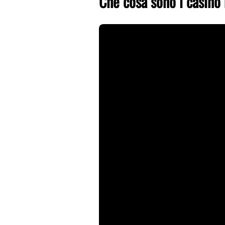
Che cosa sono i casino