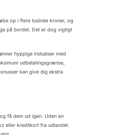
be op i flere tusinde kroner, og
ge på bordet. Det er dog vigtigt
elønner hyppige indsatser med
maksimum udbetalingsgrænse,
 bonusser kan give dig ekstra
d og få dem ud igen. Uden en
z eller kreditkort fra udlandet.
stid.