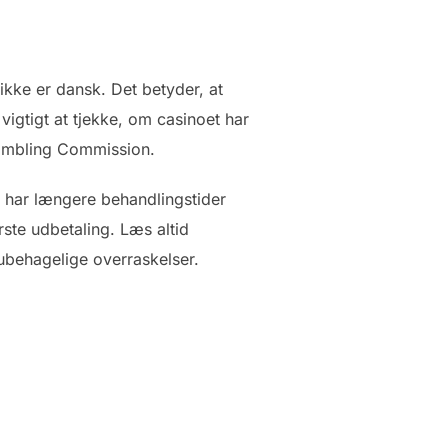
ikke er dansk. Det betyder, at
 vigtigt at tjekke, om casinoet har
Gambling Commission.
e har længere behandlingstider
ste udbetaling. Læs altid
ubehagelige overraskelser.