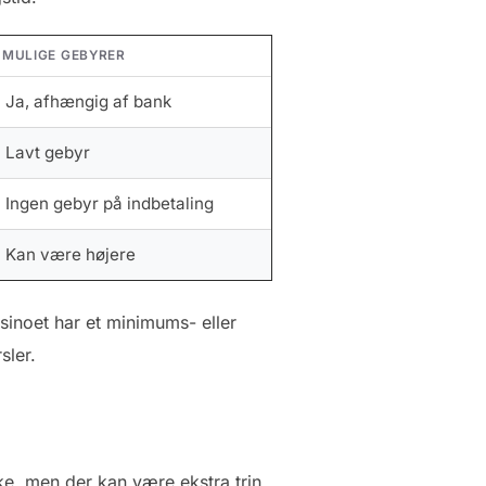
MULIGE GEBYRER
Ja, afhængig af bank
Lavt gebyr
Ingen gebyr på indbetaling
Kan være højere
asinoet har et minimums- eller
sler.
ke, men der kan være ekstra trin.