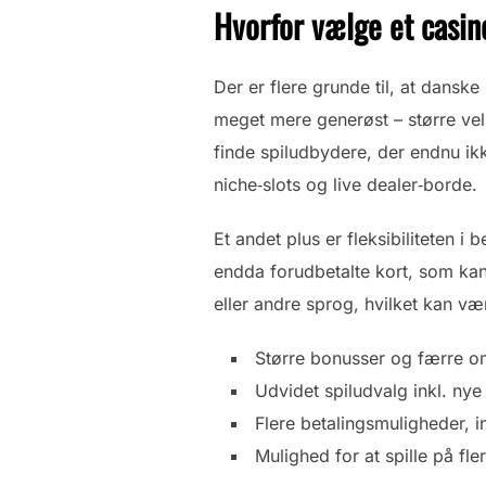
Hvorfor vælge et casin
Der er flere grunde til, at dansk
meget mere generøst – større ve
finde spiludbydere, der endnu ikk
niche‑slots og live dealer‑borde.
Et andet plus er fleksibiliteten 
endda forudbetalte kort, som kan
eller andre sprog, hvilket kan vær
Større bonusser og færre o
Udvidet spiludvalg inkl. nye 
Flere betalingsmuligheder, in
Mulighed for at spille på fle