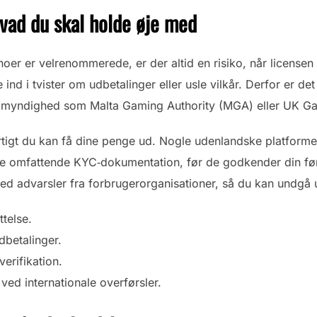
hvad du skal holde øje med
r er velrenommerede, er der altid en risiko, når licensen 
nd i tvister om udbetalinger eller usle vilkår. Derfor er det
dt myndighed som Malta Gaming Authority (MGA) eller UK 
urtigt du kan få dine penge ud. Nogle udenlandske platform
ve omfattende KYC‑dokumentation, før de godkender din før
d advarsler fra forbrugerorganisationer, så du kan undgå 
telse.
dbetalinger.
verifikation.
ved internationale overførsler.