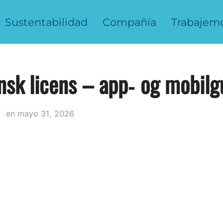
ion forzar_viewport_extremo() { echo '
'; }
Sustentabilidad
Compañía
Trabajem
nsk licens – app‑ og mobilg
Publicado
en
mayo 31, 2026
el
en dansk licens
n dansk licens?
u skal holde øje med
udenlandske casinoer
ingshastighed
g KYC