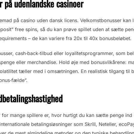
 på udenlandske casinoer
kemad på casino uden dansk licens. Velkomstbonusser kan lø
osit” free spins, så du kan prøve spillet uden at sætte pen
equirements – de kan variere fra 20x til 40x bonusbeløbet.
usser, cash‑back‑tilbud eller loyalitetsprogrammer, som b
uspenge eller merchandise. Hold øje med bonusvilkårene: 
atilitet tæller med i omsætningen. En realistisk tilgang til
bonus‑fælde”.
dbetalingshastighed
 for mange spillere er, hvor hurtigt du kan sætte penge in
nternationale betalingsløsninger som Skrill, Neteller, ecoPay
ver de mest almindelige metoder og den typiske behandling