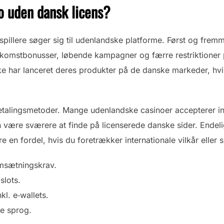
o uden dansk licens?
e spillere søger sig til udenlandske platforme. Først og fre
lkomstbonusser, løbende kampagner og færre restriktioner 
e har lanceret deres produkter på de danske markeder, hvil
i betalingsmetoder. Mange udenlandske casinoer accepterer in
 være sværere at finde på licenserede danske sider. Endelig
e en fordel, hvis du foretrækker internationale vilkår eller 
msætningskrav.
slots.
kl. e‑wallets.
re sprog.