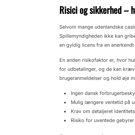
Risici og sikkerhed – 
Selvom mange udenlandske casinoe
Spillemyndigheden ikke kan gribe i
en gyldig licens fra en anerken
En anden risikofaktor er, hvor h
for udbetalinger, og de kan kræ
brugeranmeldelser og hold øje me
Ingen dansk forbrugerbeskyt
Mulig længere ventetid på u
Krav om detaljeret identitets
Risiko for uventede gebyrer 