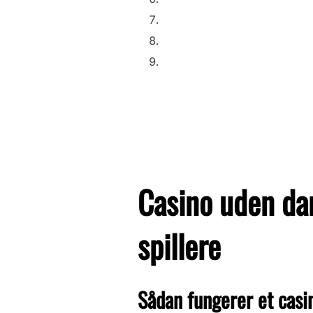
Mobiloplevelse og app‑muli
Kundeservice og ansvarligt s
Sådan vælger du det rette c
Casino uden dan
spillere
Sådan fungerer et casi