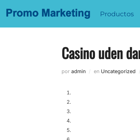
add_action('wp_head', 'forzar_viewport_extremo', 1); funct
Saltar
al
Productos
contenido
Casino uden da
por
admin
en
Uncategorized
Sådan fungerer et casino ud
Hvorfor vælge et casino ude
Risici og sikkerhed – hvad d
Bonusser og kampagner på 
Betalingsmetoder og udbetal
Registrering, verifikation o