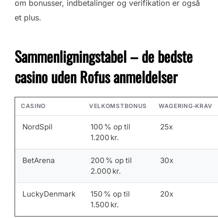
om bonusser, indbetalinger og verifikation er også
et plus.
Sammenligningstabel – de bedste
casino uden Rofus anmeldelser
CASINO
VELKOMSTBONUS
WAGERING‑KRAV
NordSpil
100 % op til
25x
1.200 kr.
BetArena
200 % op til
30x
2.000 kr.
LuckyDenmark
150 % op til
20x
1.500 kr.