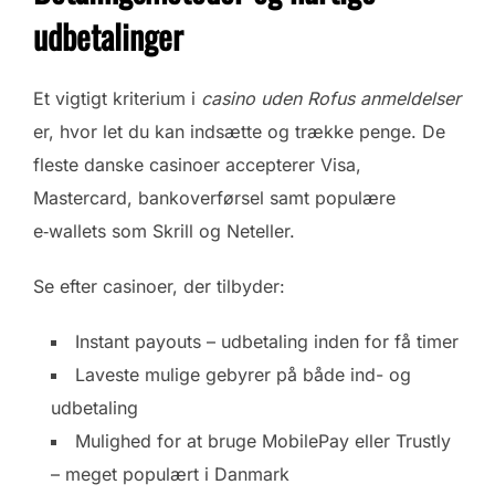
udbetalinger
Et vigtigt kriterium i
casino uden Rofus anmeldelser
er, hvor let du kan indsætte og trække penge. De
fleste danske casinoer accepterer Visa,
Mastercard, bankoverførsel samt populære
e‑wallets som Skrill og Neteller.
Se efter casinoer, der tilbyder:
Instant payouts – udbetaling inden for få timer
Laveste mulige gebyrer på både ind- og
udbetaling
Mulighed for at bruge MobilePay eller Trustly
– meget populært i Danmark