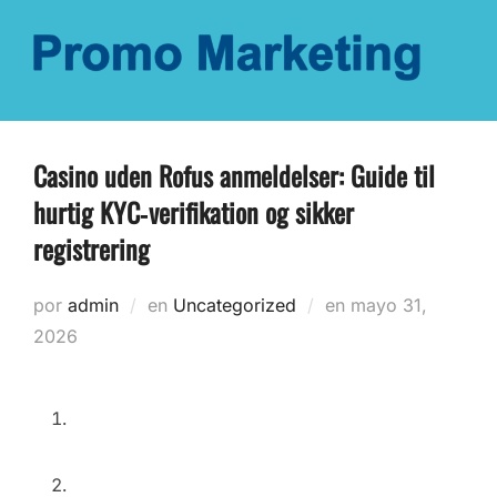
Saltar
al
contenido
Casino uden Rofus anmeldelser: Guide til
hurtig KYC‑verifikation og sikker
registrering
Publicado
por
admin
en
Uncategorized
en
mayo 31,
el
2026
Hvorfor søger man efter casino uden Rofus
anmeldelser?
Sådan vurderer du bonusser og wagering