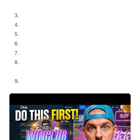
requirements
Betalingsmetoder og hurtige udbetalinger
Registrering, KYC og verifikation
Mobiloplevelse og app‑funktioner
Sikkerhed, licens og ansvarligt spil
Kundeservice og support
Sammenligningstabel – de bedste casino uden
Rofus anmeldelser
Sådan kommer du i gang – trin for trin