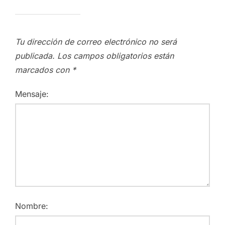
Tu dirección de correo electrónico no será
publicada.
Los campos obligatorios están
marcados con
*
Mensaje:
Nombre: