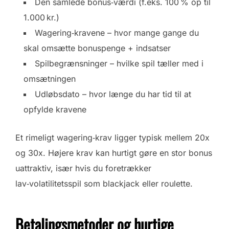
Den samlede bonus‑værdi (f.eks. 100 % op til
1.000 kr.)
Wagering‑kravene – hvor mange gange du
skal omsætte bonuspenge + indsatser
Spilbegrænsninger – hvilke spil tæller med i
omsætningen
Udløbsdato – hvor længe du har tid til at
opfylde kravene
Et rimeligt wagering‑krav ligger typisk mellem 20x
og 30x. Højere krav kan hurtigt gøre en stor bonus
uattraktiv, især hvis du foretrækker
lav‑volatilitetsspil som blackjack eller roulette.
Betalingsmetoder og hurtige