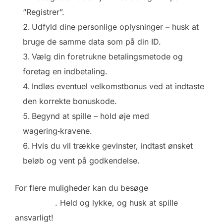
“Registrer”.
Udfyld dine personlige oplysninger – husk at
bruge de samme data som på din ID.
Vælg din foretrukne betalingsmetode og
foretag en indbetaling.
Indløs eventuel velkomstbonus ved at indtaste
den korrekte bonuskode.
Begynd at spille – hold øje med
wagering‑kravene.
Hvis du vil trække gevinster, indtast ønsket
beløb og vent på godkendelse.
For flere muligheder kan du besøge
casino sider
uden rofus
. Held og lykke, og husk at spille
ansvarligt!