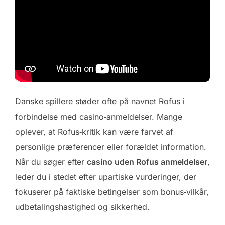
Danske spillere støder ofte på navnet Rofus i
forbindelse med casino‑anmeldelser. Mange
oplever, at Rofus‑kritik kan være farvet af
personlige præferencer eller forældet information.
Når du søger efter
casino uden Rofus anmeldelser
,
leder du i stedet efter upartiske vurderinger, der
fokuserer på faktiske betingelser som bonus‑vilkår,
udbetalingshastighed og sikkerhed.