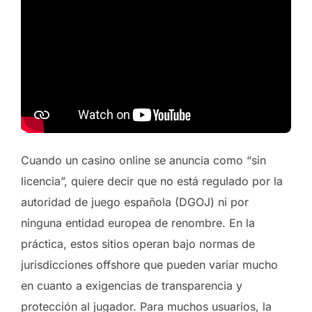
Cuando un casino online se anuncia como “sin
licencia”, quiere decir que no está regulado por la
autoridad de juego española (DGOJ) ni por
ninguna entidad europea de renombre. En la
práctica, estos sitios operan bajo normas de
jurisdicciones offshore que pueden variar mucho
en cuanto a exigencias de transparencia y
protección al jugador. Para muchos usuarios, la