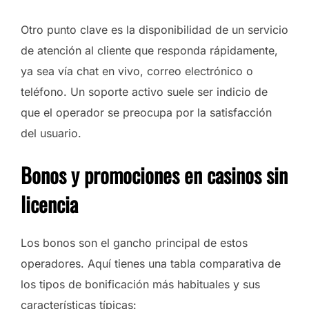
Otro punto clave es la disponibilidad de un servicio
de atención al cliente que responda rápidamente,
ya sea vía chat en vivo, correo electrónico o
teléfono. Un soporte activo suele ser indicio de
que el operador se preocupa por la satisfacción
del usuario.
Bonos y promociones en casinos sin
licencia
Los bonos son el gancho principal de estos
operadores. Aquí tienes una tabla comparativa de
los tipos de bonificación más habituales y sus
características típicas: