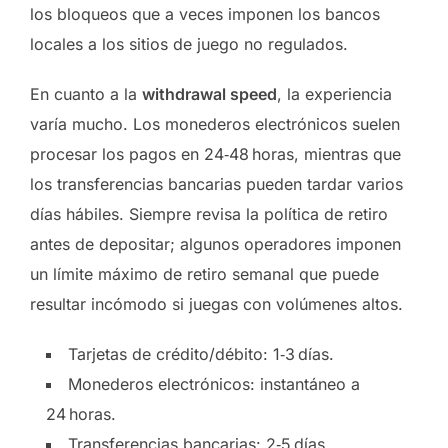
los bloqueos que a veces imponen los bancos
locales a los sitios de juego no regulados.
En cuanto a la
withdrawal speed
, la experiencia
varía mucho. Los monederos electrónicos suelen
procesar los pagos en 24‑48 horas, mientras que
los transferencias bancarias pueden tardar varios
días hábiles. Siempre revisa la política de retiro
antes de depositar; algunos operadores imponen
un límite máximo de retiro semanal que puede
resultar incómodo si juegas con volúmenes altos.
Tarjetas de crédito/débito: 1‑3 días.
Monederos electrónicos: instantáneo a
24 horas.
Transferencias bancarias: 2‑5 días.