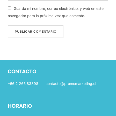
Guarda mi nombre, correo electrónico, y web en este
navegador para la próxima vez que comente.
CONTACTO
+56 2 265 83398
contacto@promomarketing.cl
HORARIO