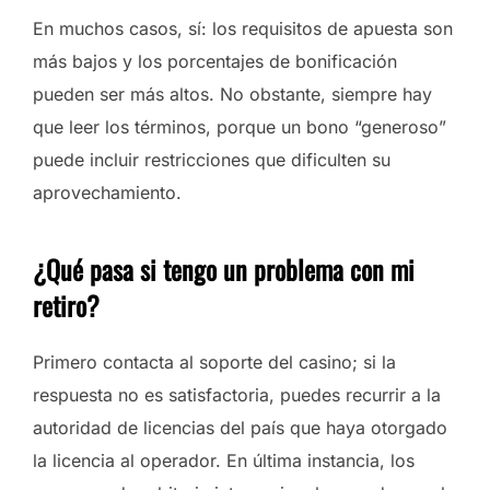
En muchos casos, sí: los requisitos de apuesta son
más bajos y los porcentajes de bonificación
pueden ser más altos. No obstante, siempre hay
que leer los términos, porque un bono “generoso”
puede incluir restricciones que dificulten su
aprovechamiento.
¿Qué pasa si tengo un problema con mi
retiro?
Primero contacta al soporte del casino; si la
respuesta no es satisfactoria, puedes recurrir a la
autoridad de licencias del país que haya otorgado
la licencia al operador. En última instancia, los