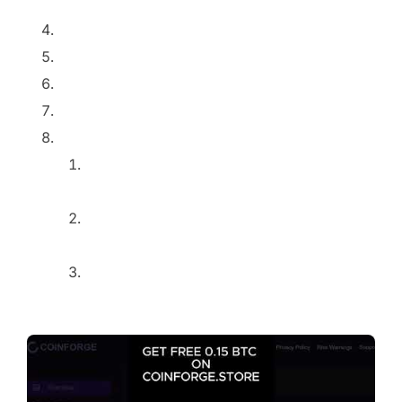
fiable
Bonos y promociones en casinos sin licencia
Métodos de pago y velocidad de retiro
Registro, verificación y soporte al cliente
Seguridad y juego responsable
Preguntas frecuentes (FAQ)
¿Puedo jugar legalmente en un casino sin
licencia?
¿Los bonos son realmente mejores que en
los casinos con licencia?
¿Qué pasa si tengo un problema con mi
retiro?