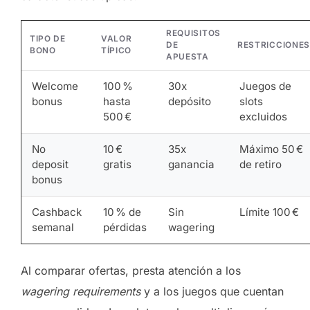
REQUISITOS
TIPO DE
VALOR
DE
RESTRICCIONE
BONO
TÍPICO
APUESTA
Welcome
100 %
30x
Juegos de
bonus
hasta
depósito
slots
500 €
excluidos
No
10 €
35x
Máximo 50 €
deposit
gratis
ganancia
de retiro
bonus
Cashback
10 % de
Sin
Límite 100 €
semanal
pérdidas
wagering
Al comparar ofertas, presta atención a los
wagering requirements
y a los juegos que cuentan