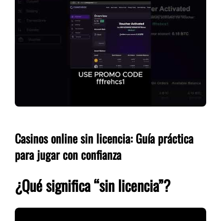
Casinos online sin licencia: Guía práctica
para jugar con confianza
¿Qué significa “sin licencia”?