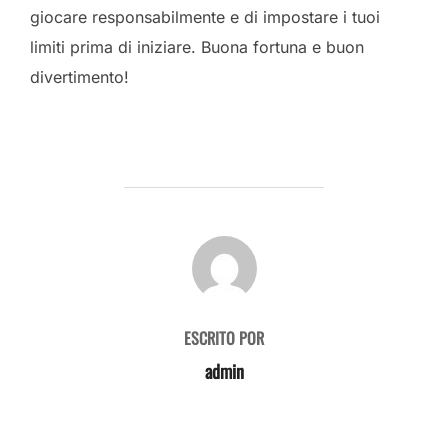
giocare responsabilmente e di impostare i tuoi
limiti prima di iniziare. Buona fortuna e buon
divertimento!
AUTOR DE LA ENTRADA
ESCRITO POR
admin