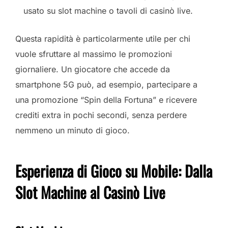
usato su slot machine o tavoli di casinò live.
Questa rapidità è particolarmente utile per chi
vuole sfruttare al massimo le promozioni
giornaliere. Un giocatore che accede da
smartphone 5G può, ad esempio, partecipare a
una promozione “Spin della Fortuna” e ricevere
crediti extra in pochi secondi, senza perdere
nemmeno un minuto di gioco.
Esperienza di Gioco su Mobile: Dalla
Slot Machine al Casinò Live