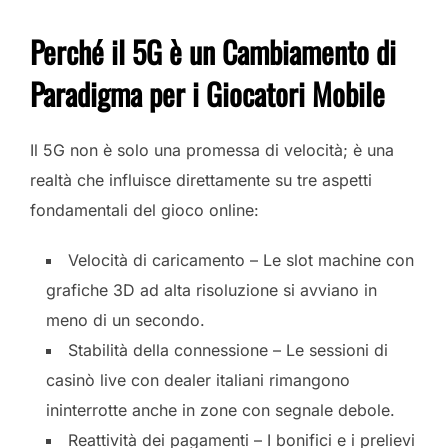
Perché il 5G è un Cambiamento di
Paradigma per i Giocatori Mobile
Il 5G non è solo una promessa di velocità; è una
realtà che influisce direttamente su tre aspetti
fondamentali del gioco online:
Velocità di caricamento – Le slot machine con
grafiche 3D ad alta risoluzione si avviano in
meno di un secondo.
Stabilità della connessione – Le sessioni di
casinò live con dealer italiani rimangono
ininterrotte anche in zone con segnale debole.
Reattività dei pagamenti – I bonifici e i prelievi