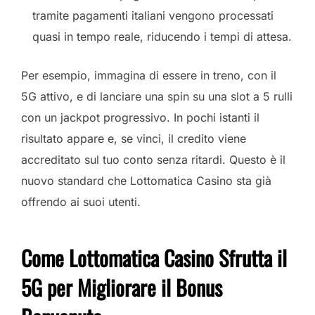
tramite pagamenti italiani vengono processati
quasi in tempo reale, riducendo i tempi di attesa.
Per esempio, immagina di essere in treno, con il
5G attivo, e di lanciare una spin su una slot a 5 rulli
con un jackpot progressivo. In pochi istanti il
risultato appare e, se vinci, il credito viene
accreditato sul tuo conto senza ritardi. Questo è il
nuovo standard che Lottomatica Casino sta già
offrendo ai suoi utenti.
Come Lottomatica Casino Sfrutta il
5G per Migliorare il Bonus