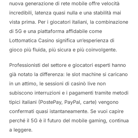
nuova generazione di rete mobile offre velocità
incredibili, latenza quasi nulla e una stabilità mai
vista prima. Per i giocatori italiani, la combinazione
di 5G e una piattaforma affidabile come
Lottomatica Casino significa un’esperienza di
gioco più fluida, più sicura e più coinvolgente.
Professionisti del settore e giocatori esperti hanno
già notato la differenza: le slot machine si caricano
in un attimo, le sessioni di casinò live non
subiscono interruzioni e i pagamenti tramite metodi
tipici italiani (PostePay, PayPal, carte) vengono
confermati quasi istantaneamente. Se vuoi capire
perché il 5G è il futuro del mobile gaming, continua
a leggere.