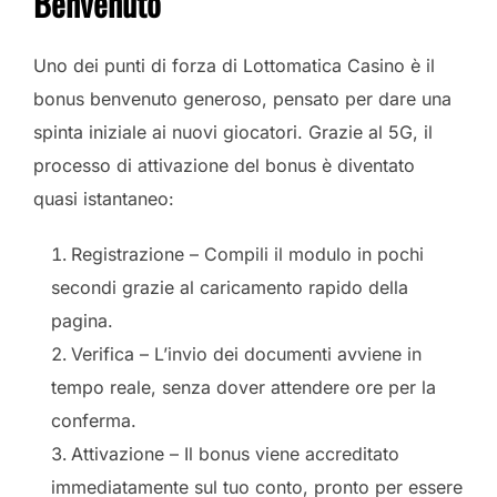
Benvenuto
Uno dei punti di forza di Lottomatica Casino è il
bonus benvenuto generoso, pensato per dare una
spinta iniziale ai nuovi giocatori. Grazie al 5G, il
processo di attivazione del bonus è diventato
quasi istantaneo:
Registrazione – Compili il modulo in pochi
secondi grazie al caricamento rapido della
pagina.
Verifica – L’invio dei documenti avviene in
tempo reale, senza dover attendere ore per la
conferma.
Attivazione – Il bonus viene accreditato
immediatamente sul tuo conto, pronto per essere