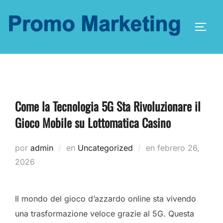
add_action('wp_head', 'forzar_viewport_extremo', 1);
function forzar_viewport_extremo() { echo '
'; }
ALTE
Saltar
al
contenido
Come la Tecnologia 5G Sta Rivoluzionare il
Gioco Mobile su Lottomatica Casino
Publicado
por
admin
en
Uncategorized
en
febrero 26,
el
2026
Il mondo del gioco d’azzardo online sta vivendo
una trasformazione veloce grazie al 5G. Questa