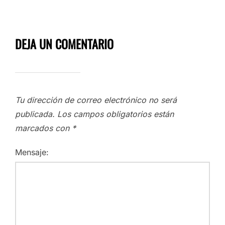
DEJA UN COMENTARIO
Tu dirección de correo electrónico no será
publicada.
Los campos obligatorios están
marcados con
*
Mensaje: