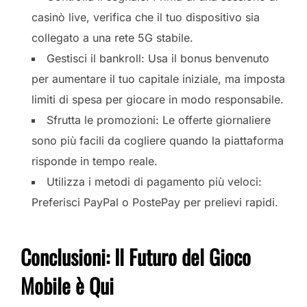
casinò live, verifica che il tuo dispositivo sia
collegato a una rete 5G stabile.
Gestisci il bankroll: Usa il bonus benvenuto
per aumentare il tuo capitale iniziale, ma imposta
limiti di spesa per giocare in modo responsabile.
Sfrutta le promozioni: Le offerte giornaliere
sono più facili da cogliere quando la piattaforma
risponde in tempo reale.
Utilizza i metodi di pagamento più veloci:
Preferisci PayPal o PostePay per prelievi rapidi.
Conclusioni: Il Futuro del Gioco
Mobile è Qui