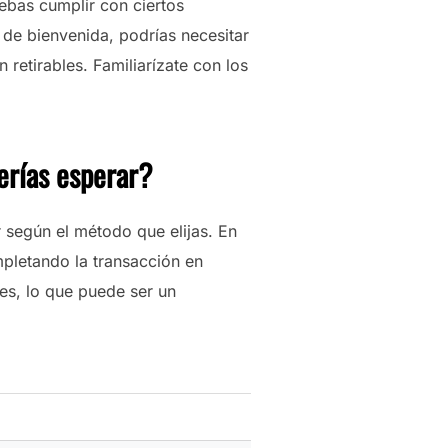
ebas cumplir con ciertos
o de bienvenida, podrías necesitar
retirables. Familiarízate con los
erías esperar?
 según el método que elijas. En
mpletando la transacción en
les, lo que puede ser un