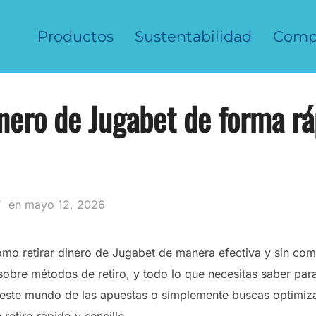
Productos
Sustentabilidad
Comp
nero de Jugabet de forma rá
Publicado
en
mayo 12, 2026
el
ómo retirar dinero de Jugabet de manera efectiva y sin co
obre métodos de retiro, y todo lo que necesitas saber para
 este mundo de las apuestas o simplemente buscas optimiza
retiro rápido y sencillo.