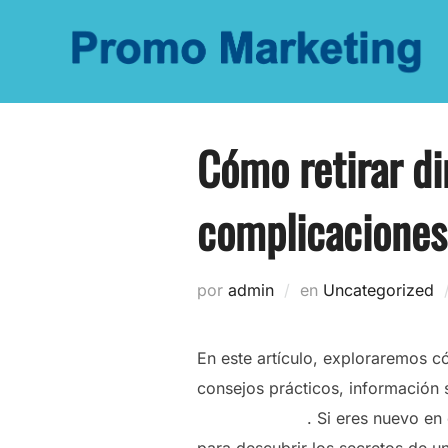
Saltar
al
contenido
Cómo retirar di
complicaciones
por
admin
en
Uncategorized
En este artículo, exploraremos c
consejos prácticos, información s
casino jugabet
. Si eres nuevo en
para descubrir los secretos de un 