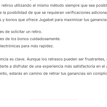
 retiros utilizando el mismo método siempre que sea posible
 la posibilidad de que se requieran verificaciones adicion
 y bonos que ofrece Jugabet para maximizar tus ganancia
s de solicitar un retiro.
nes de los bonos cuidadosamente.
 electrónicas para más rapidez.
ncia es clave. Aunque los retrasos pueden ser frustrantes, 
arte a disfrutar de una experiencia más satisfactoria en el
to, estarás en camino de retirar tus ganancias sin compli