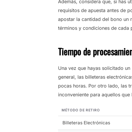
Además, considera que, si has ut
requisitos de apuesta antes de po
apostar la cantidad del bono un 
términos y condiciones de cada 
Tiempo de procesamient
Una vez que hayas solicitado un 
general, las billeteras electrón
pocas horas. Por otro lado, las t
inconveniente para aquellos que
MÉTODO DE RETIRO
Billeteras Electrónicas