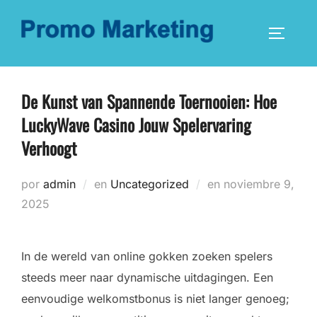
Saltar
al
ALTERN
contenido
De Kunst van Spannende Toernooien: Hoe
LuckyWave Casino Jouw Spelervaring
Verhoogt
Publicado
por
admin
en
Uncategorized
en
noviembre 9,
el
2025
In de wereld van online gokken zoeken spelers
steeds meer naar dynamische uitdagingen. Een
eenvoudige welkomstbonus is niet langer genoeg;