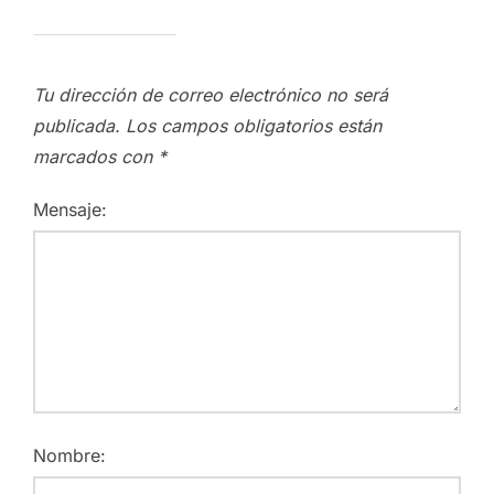
Tu dirección de correo electrónico no será
publicada.
Los campos obligatorios están
marcados con
*
Mensaje:
Nombre: