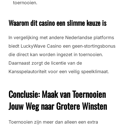
toernooien.
Waarom dit casino een slimme keuze is
In vergelijking met andere Nederlandse platforms
biedt LuckyWave Casino een geen‑stortingsbonus
die direct kan worden ingezet in toernooien.
Daarnaast zorgt de licentie van de
Kansspelautoriteit voor een veilig speelklimaat.
Conclusie: Maak van Toernooien
Jouw Weg naar Grotere Winsten
Toernooien zijn meer dan alleen een extra