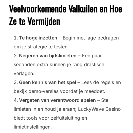
Veelvoorkomende Valkuilen en Hoe
Ze te Vermijden
Te hoge inzetten
– Begin met lage bedragen
om je strategie te testen.
Negeren van tijdslimieten
– Een paar
seconden extra kunnen je rang drastisch
verlagen.
Geen kennis van het spel
– Lees de regels en
bekijk demo‑versies voordat je meedoet.
Vergeten van verantwoord spelen
– Stel
limieten in en houd je eraan; LuckyWave Casino
biedt tools voor zelfuitsluiting en
limietinstellingen.