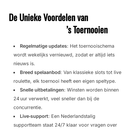
De Unieke Voordelen van
LuckyWave Casino
’s Toernooien
Regelmatige updates
: Het toernooischema
wordt wekelijks vernieuwd, zodat er altijd iets
nieuws is.
Breed spelaanbod
: Van klassieke slots tot live
roulette, elk toernooi heeft een eigen speltype.
Snelle uitbetalingen
: Winsten worden binnen
24 uur verwerkt, veel sneller dan bij de
concurrentie.
Live‑support
: Een Nederlandstalig
supportteam staat 24/7 klaar voor vragen over