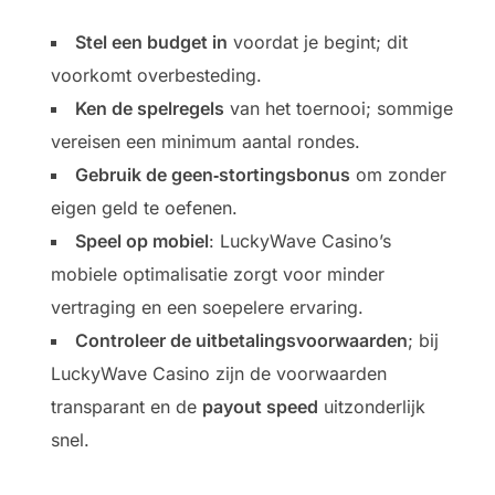
Stel een budget in
voordat je begint; dit
voorkomt overbesteding.
Ken de spelregels
van het toernooi; sommige
vereisen een minimum aantal rondes.
Gebruik de geen‑stortingsbonus
om zonder
eigen geld te oefenen.
Speel op mobiel
: LuckyWave Casino’s
mobiele optimalisatie zorgt voor minder
vertraging en een soepelere ervaring.
Controleer de uitbetalingsvoorwaarden
; bij
LuckyWave Casino zijn de voorwaarden
transparant en de
payout speed
uitzonderlijk
snel.