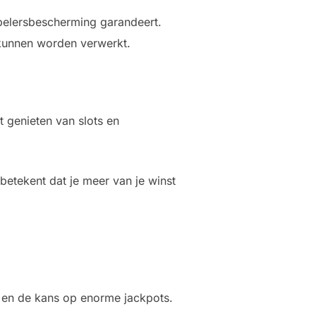
spelersbescherming garandeert.
 kunnen worden verwerkt.
t genieten van slots en
betekent dat je meer van je winst
 en de kans op enorme jackpots.