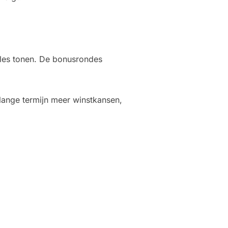
tles tonen. De bonusrondes
lange termijn meer winstkansen,