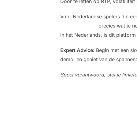
Door te letten op RTP, volatilite
Voor Nederlandse spelers die ee
TikiTaka Casino
precies wat je n
in het Nederlands, is dit platfor
Expert Advice:
Begin met een slo
demo, en geniet van de spannende
Speel verantwoord, stel je limiet