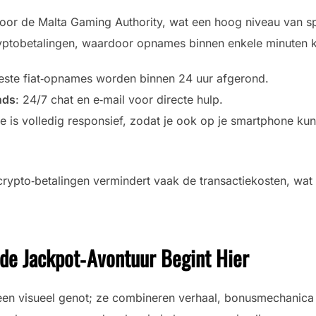
 door de Malta Gaming Authority, wat een hoog niveau van 
ryptobetalingen, waardoor opnames binnen enkele minuten
este fiat‑opnames worden binnen 24 uur afgerond.
nds
: 24/7 chat en e‑mail voor directe hulp.
e is volledig responsief, zodat je ook op je smartphone kun
rypto‑betalingen vermindert vaak de transactiekosten, wat 
de Jackpot‑Avontuur Begint Hier
een visueel genot; ze combineren verhaal, bonusmechanica