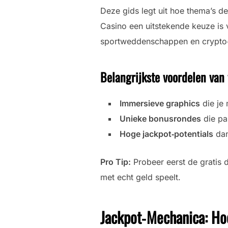
Deze gids legt uit hoe thema’s d
Casino een uitstekende keuze is 
sportweddenschappen en crypto‑
Belangrijkste voordelen van
Immersieve graphics
die je
Unieke bonusrondes
die pas
Hoge jackpot‑potentials
dan
Pro Tip:
Probeer eerst de gratis 
met echt geld speelt.
Jackpot‑Mechanica: Ho