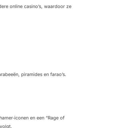
ere online casino’s, waardoor ze
arabeeën, piramides en farao’s.
 hamer‑iconen en een “Rage of
volgt.