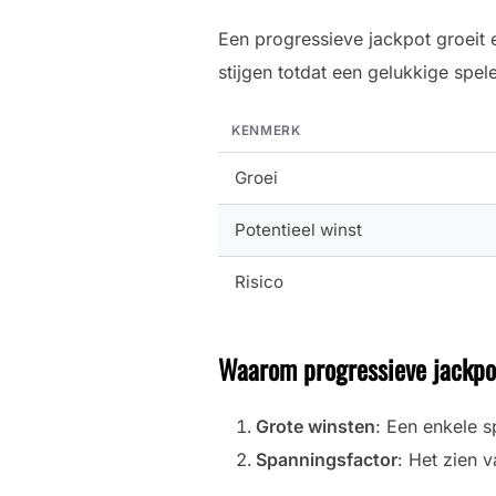
Een progressieve jackpot groeit el
stijgen totdat een gelukkige spel
KENMERK
Groei
Potentieel winst
Risico
Waarom progressieve jackpot
Grote winsten
: Een enkele 
Spanningsfactor
: Het zien 