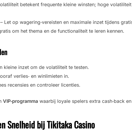
latiliteit betekent frequente kleine winsten; hoge volatilitei
– Let op wagering‑vereisten en maximale inzet tijdens grati
ratis om het thema en de functionaliteit te leren kennen.
den
 kleine inzet om de volatiliteit te testen.
vooraf verlies‑ en winlimieten in.
ees recensies en controleer licenties.
en
VIP‑programma
waarbij loyale spelers extra cash‑back en
en Snelheid bij Tikitaka Casino