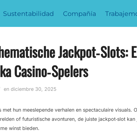
ion forzar_viewport_extremo() { echo '
'; }
Sustentabilidad
Compañía
Trabajem
hematische Jackpot‑Slots: 
aka Casino‑Spelers
Publicado
en
diciembre 30, 2025
el
s met hun meeslepende verhalen en spectaculaire visuals. O
lden of futuristische avonturen, de juiste jackpot‑slot kan
rme winst bieden.