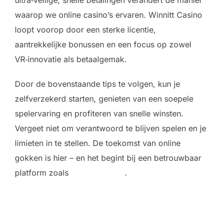
waarop we online casino’s ervaren. Winnitt Casino
loopt voorop door een sterke licentie,
aantrekkelijke bonussen en een focus op zowel
VR‑innovatie als betaalgemak.
Door de bovenstaande tips te volgen, kun je
zelfverzekerd starten, genieten van een soepele
spelervaring en profiteren van snelle winsten.
Vergeet niet om verantwoord te blijven spelen en je
limieten in te stellen. De toekomst van online
gokken is hier – en het begint bij een betrouwbaar
platform zoals
Winnitt Casino
.