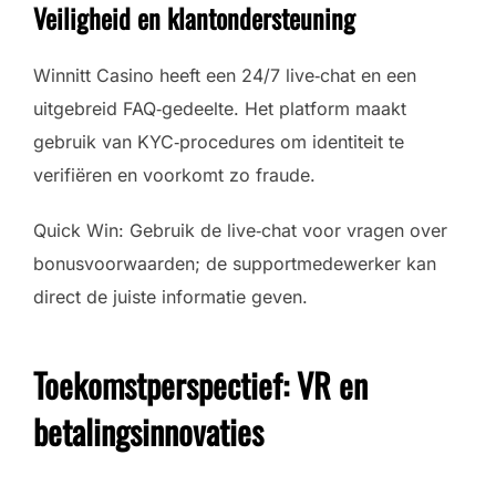
Veiligheid en klantondersteuning
Winnitt Casino heeft een 24/7 live‑chat en een
uitgebreid FAQ‑gedeelte. Het platform maakt
gebruik van KYC‑procedures om identiteit te
verifiëren en voorkomt zo fraude.
Quick Win: Gebruik de live‑chat voor vragen over
bonusvoorwaarden; de supportmedewerker kan
direct de juiste informatie geven.
Toekomstperspectief: VR en
betalingsinnovaties