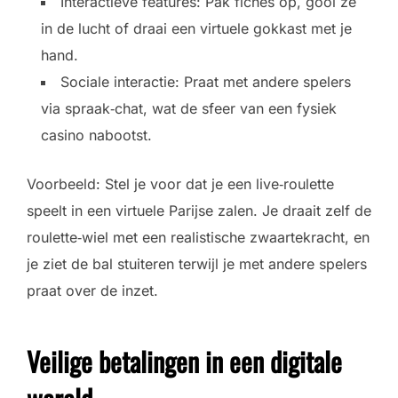
Interactieve features: Pak fiches op, gooi ze
in de lucht of draai een virtuele gokkast met je
hand.
Sociale interactie: Praat met andere spelers
via spraak‑chat, wat de sfeer van een fysiek
casino nabootst.
Voorbeeld: Stel je voor dat je een live‑roulette
speelt in een virtuele Parijse zalen. Je draait zelf de
roulette‑wiel met een realistische zwaartekracht, en
je ziet de bal stuiteren terwijl je met andere spelers
praat over de inzet.
Veilige betalingen in een digitale