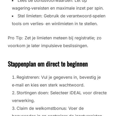
Lees de bonusvoorwaarden: Let op
wagering‑vereisten en maximale inzet per spin.
Stel limieten: Gebruik de verantwoord‑spelen
tools om verlies‑ en winlimieten in te stellen.
Pro Tip: Zet je limieten meteen bij registratie; zo
voorkom je later impulsieve beslissingen.
Stappenplan om direct te beginnen
Registreren: Vul je gegevens in, bevestig je
e‑mail en kies een sterk wachtwoord.
Stortingen doen: Selecteer iDEAL voor directe
verwerking.
Claim de welkomstbonus: Voer de
bonuscodes in en controleer de inzetvereisten.