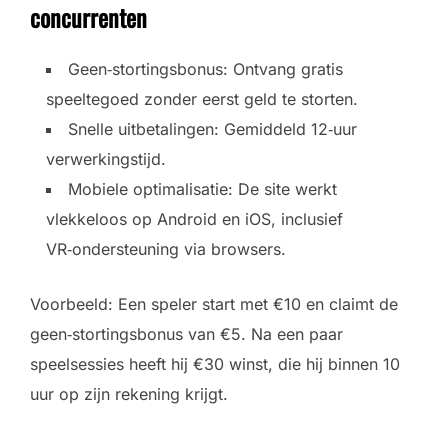
concurrenten
Geen‑stortingsbonus: Ontvang gratis
speeltegoed zonder eerst geld te storten.
Snelle uitbetalingen: Gemiddeld 12‑uur
verwerkingstijd.
Mobiele optimalisatie: De site werkt
vlekkeloos op Android en iOS, inclusief
VR‑ondersteuning via browsers.
Voorbeeld: Een speler start met €10 en claimt de
geen‑stortingsbonus van €5. Na een paar
speelsessies heeft hij €30 winst, die hij binnen 10
uur op zijn rekening krijgt.