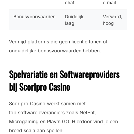
chat
e‑mail
Bonusvoorwaarden
Duidelijk,
Verward,
laag
hoog
Vermijd platforms die geen licentie tonen of
onduidelijke bonusvoorwaarden hebben.
Spelvariatie en Softwareproviders
bij Scoripro Casino
Scoripro Casino werkt samen met
top‑softwareleveranciers zoals NetEnt,
Microgaming en Play’n GO. Hierdoor vind je een
breed scala aan spellen: