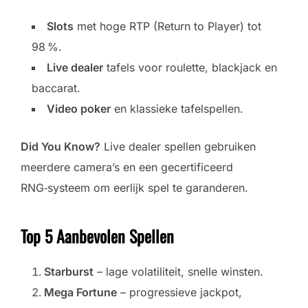
Slots
met hoge RTP (Return to Player) tot
98 %.
Live dealer
tafels voor roulette, blackjack en
baccarat.
Video poker
en klassieke tafelspellen.
Did You Know?
Live dealer spellen gebruiken
meerdere camera’s en een gecertificeerd
RNG‑systeem om eerlijk spel te garanderen.
Top 5 Aanbevolen Spellen
Starburst
– lage volatiliteit, snelle winsten.
Mega Fortune
– progressieve jackpot,