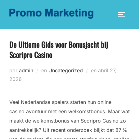
Saltar
al
ALTERN
contenido
De Ultieme Gids voor Bonusjacht bij
Scoripro Casino
Publicado
por
admin
en
Uncategorized
en
abril 27,
el
2026
Veel Nederlandse spelers starten hun online
casino‑avontuur met een welkomstbonus. Maar wat
maakt de welkomstbonus van Scoripro Casino zo
aantrekkelijk? Uit recent onderzoek blijkt dat 87 %