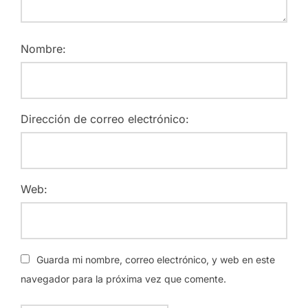
Nombre:
Dirección de correo electrónico:
Web:
Guarda mi nombre, correo electrónico, y web en este
navegador para la próxima vez que comente.