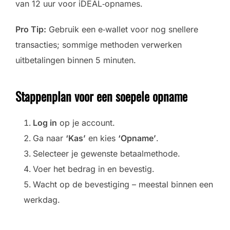
van 12 uur voor iDEAL‑opnames.
Pro Tip:
Gebruik een e‑wallet voor nog snellere
transacties; sommige methoden verwerken
uitbetalingen binnen 5 minuten.
Stappenplan voor een soepele opname
Log in
op je account.
Ga naar
‘Kas’
en kies
‘Opname’
.
Selecteer je gewenste betaalmethode.
Voer het bedrag in en bevestig.
Wacht op de bevestiging – meestal binnen een
werkdag.