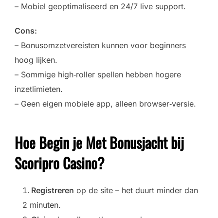
– Mobiel geoptimaliseerd en 24/7 live support.
Cons:
– Bonusomzetvereisten kunnen voor beginners
hoog lijken.
– Sommige high‑roller spellen hebben hogere
inzetlimieten.
– Geen eigen mobiele app, alleen browser‑versie.
Hoe Begin je Met Bonusjacht bij
Scoripro Casino?
Registreren
op de site – het duurt minder dan
2 minuten.