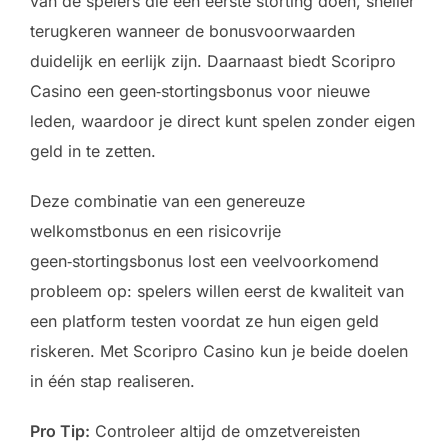
van de spelers die een eerste storting doen, sneller
terugkeren wanneer de bonusvoorwaarden
duidelijk en eerlijk zijn. Daarnaast biedt Scoripro
Casino een geen‑stortingsbonus voor nieuwe
leden, waardoor je direct kunt spelen zonder eigen
geld in te zetten.
Deze combinatie van een genereuze
welkomstbonus en een risicovrije
geen‑stortingsbonus lost een veelvoorkomend
probleem op: spelers willen eerst de kwaliteit van
een platform testen voordat ze hun eigen geld
riskeren. Met Scoripro Casino kun je beide doelen
in één stap realiseren.
Pro Tip:
Controleer altijd de omzetvereisten