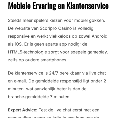
Mobiele Ervaring en Klantenservice
Steeds meer spelers kiezen voor mobiel gokken.
De website van Scoripro Casino is volledig
responsive en werkt vlekkeloos op zowel Android
als iOS. Er is geen aparte app nodig; de
HTML5‑technologie zorgt voor soepele gameplay,
zelfs op oudere smartphones.
De klantenservice is 24/7 bereikbaar via live chat
en e‑mail. De gemiddelde responstijd ligt onder 2
minuten, wat aanzienlijk beter is dan de
branche‑gemiddelde 7 minuten.
Expert Advice:
Test de live chat eerst met een
eenvoudige vraag; zo krijg je een idee van de