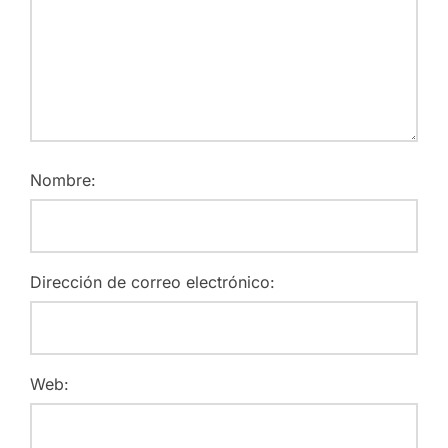
Nombre:
Dirección de correo electrónico:
Web: