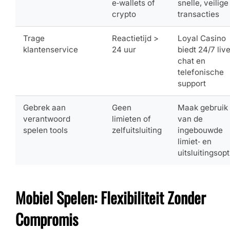
e‑wallets of
snelle, veilige
crypto
transacties
Trage
Reactietijd >
Loyal Casino
klantenservice
24 uur
biedt 24/7 liv
chat en
telefonische
support
Gebrek aan
Geen
Maak gebruik
verantwoord
limieten of
van de
spelen tools
zelfuitsluiting
ingebouwde
limiet‑ en
uitsluitingsopt
Mobiel Spelen: Flexibiliteit Zonder
Compromis