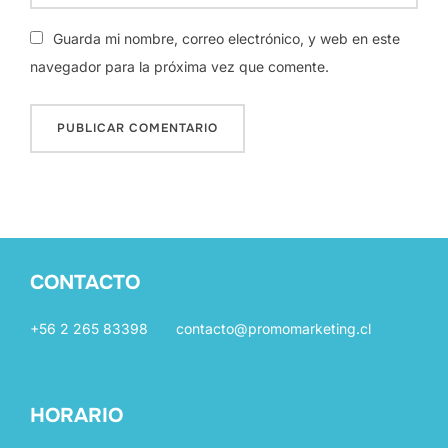
Guarda mi nombre, correo electrónico, y web en este
navegador para la próxima vez que comente.
CONTACTO
+56 2 265 83398
contacto@promomarketing.cl
HORARIO