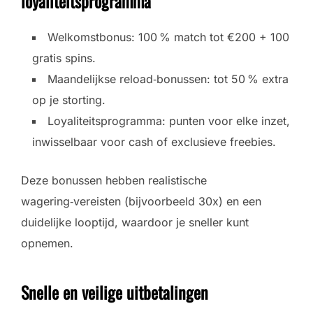
loyaliteitsprogramma
Welkomstbonus: 100 % match tot €200 + 100
gratis spins.
Maandelijkse reload‑bonussen: tot 50 % extra
op je storting.
Loyaliteitsprogramma: punten voor elke inzet,
inwisselbaar voor cash of exclusieve freebies.
Deze bonussen hebben realistische
wagering‑vereisten (bijvoorbeeld 30x) en een
duidelijke looptijd, waardoor je sneller kunt
opnemen.
Snelle en veilige uitbetalingen