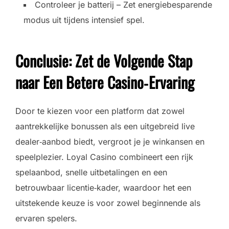
Controleer je batterij – Zet energiebesparende
modus uit tijdens intensief spel.
Conclusie: Zet de Volgende Stap
naar Een Betere Casino‑Ervaring
Door te kiezen voor een platform dat zowel
aantrekkelijke bonussen als een uitgebreid live
dealer‑aanbod biedt, vergroot je je winkansen en
speelplezier. Loyal Casino combineert een rijk
spelaanbod, snelle uitbetalingen en een
betrouwbaar licentie‑kader, waardoor het een
uitstekende keuze is voor zowel beginnende als
ervaren spelers.