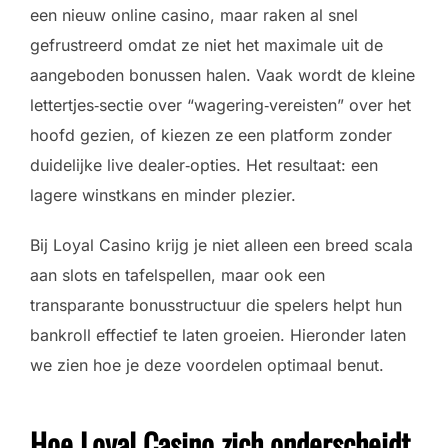
een nieuw online casino, maar raken al snel
gefrustreerd omdat ze niet het maximale uit de
aangeboden bonussen halen. Vaak wordt de kleine
lettertjes‑sectie over “wagering‑vereisten” over het
hoofd gezien, of kiezen ze een platform zonder
duidelijke live dealer‑opties. Het resultaat: een
lagere winstkans en minder plezier.
Bij Loyal Casino krijg je niet alleen een breed scala
aan slots en tafelspellen, maar ook een
transparante bonusstructuur die spelers helpt hun
bankroll effectief te laten groeien. Hieronder laten
we zien hoe je deze voordelen optimaal benut.
Hoe Loyal Casino zich onderscheidt