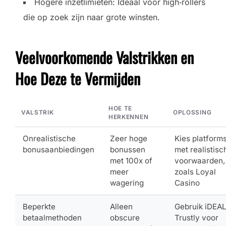
Hogere inzetlimieten: Ideaal voor high‑rollers
die op zoek zijn naar grote winsten.
Veelvoorkomende Valstrikken en
Hoe Deze te Vermijden
HOE TE
VALSTRIK
OPLOSSING
HERKENNEN
Onrealistische
Zeer hoge
Kies platform
bonusaanbiedingen
bonussen
met realistisc
met 100x of
voorwaarden,
meer
zoals Loyal
wagering
Casino
Beperkte
Alleen
Gebruik iDEAL
betaalmethoden
obscure
Trustly voor