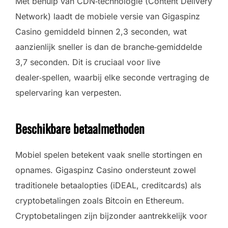
Met behulp van CDN‑technologie (Content Delivery
Network) laadt de mobiele versie van Gigaspinz
Casino gemiddeld binnen 2,3 seconden, wat
aanzienlijk sneller is dan de branche‑gemiddelde
3,7 seconden. Dit is cruciaal voor live
dealer‑spellen, waarbij elke seconde vertraging de
spelervaring kan verpesten.
Beschikbare betaalmethoden
Mobiel spelen betekent vaak snelle stortingen en
opnames. Gigaspinz Casino ondersteunt zowel
traditionele betaalopties (iDEAL, creditcards) als
cryptobetalingen zoals Bitcoin en Ethereum.
Cryptobetalingen zijn bijzonder aantrekkelijk voor