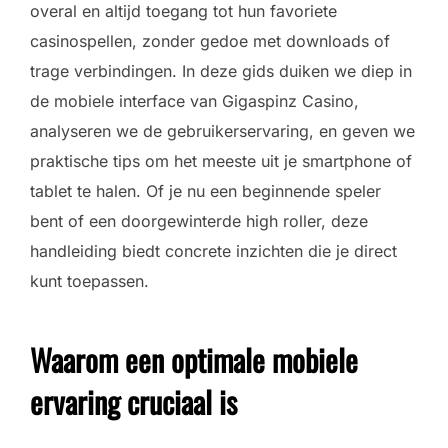
overal en altijd toegang tot hun favoriete
casinospellen, zonder gedoe met downloads of
trage verbindingen. In deze gids duiken we diep in
de mobiele interface van Gigaspinz Casino,
analyseren we de gebruikerservaring, en geven we
praktische tips om het meeste uit je smartphone of
tablet te halen. Of je nu een beginnende speler
bent of een doorgewinterde high roller, deze
handleiding biedt concrete inzichten die je direct
kunt toepassen.
Waarom een optimale mobiele
ervaring cruciaal is