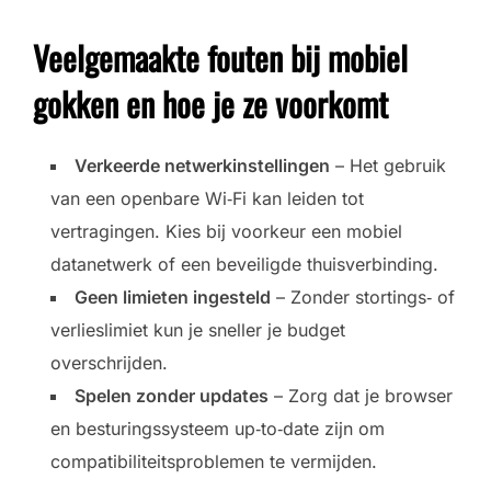
Veelgemaakte fouten bij mobiel
gokken en hoe je ze voorkomt
Verkeerde netwerkinstellingen
– Het gebruik
van een openbare Wi‑Fi kan leiden tot
vertragingen. Kies bij voorkeur een mobiel
datanetwerk of een beveiligde thuisverbinding.
Geen limieten ingesteld
– Zonder stortings‑ of
verlieslimiet kun je sneller je budget
overschrijden.
Spelen zonder updates
– Zorg dat je browser
en besturingssysteem up‑to‑date zijn om
compatibiliteitsproblemen te vermijden.