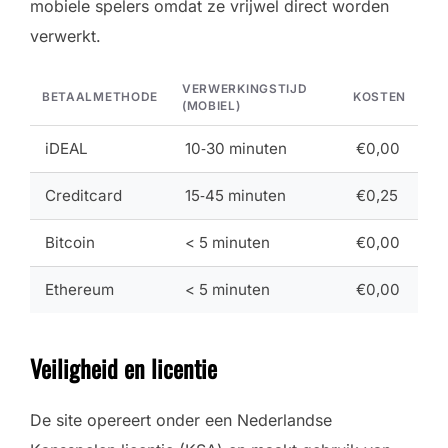
mobiele spelers omdat ze vrijwel direct worden
verwerkt.
VERWERKINGSTIJD
BETAALMETHODE
KOSTEN
(MOBIEL)
iDEAL
10‑30 minuten
€0,00
Creditcard
15‑45 minuten
€0,25
Bitcoin
< 5 minuten
€0,00
Ethereum
< 5 minuten
€0,00
Veiligheid en licentie
De site opereert onder een Nederlandse