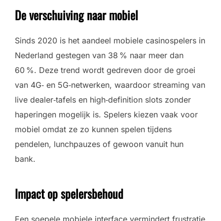
De verschuiving naar mobiel
Sinds 2020 is het aandeel mobiele casinospelers in
Nederland gestegen van 38 % naar meer dan
60 %. Deze trend wordt gedreven door de groei
van 4G‑ en 5G‑netwerken, waardoor streaming van
live dealer‑tafels en high‑definition slots zonder
haperingen mogelijk is. Spelers kiezen vaak voor
mobiel omdat ze zo kunnen spelen tijdens
pendelen, lunchpauzes of gewoon vanuit hun
bank.
Impact op spelersbehoud
Een soepele mobiele interface vermindert frustratie