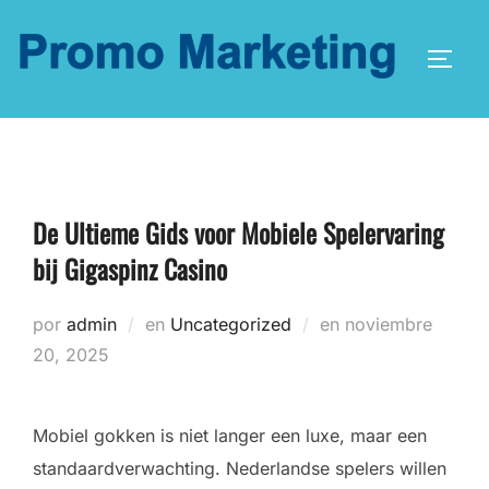
add_action('wp_head', 'forzar_viewport_extremo', 1);
function forzar_viewport_extremo() { echo '
'; }
ALTE
Saltar
al
contenido
De Ultieme Gids voor Mobiele Spelervaring
bij Gigaspinz Casino
Publicado
por
admin
en
Uncategorized
en
noviembre
el
20, 2025
Mobiel gokken is niet langer een luxe, maar een
standaardverwachting. Nederlandse spelers willen