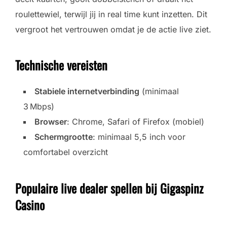
roulettewiel, terwijl jij in real time kunt inzetten. Dit
vergroot het vertrouwen omdat je de actie live ziet.
Technische vereisten
Stabiele internetverbinding
(minimaal
3 Mbps)
Browser
: Chrome, Safari of Firefox (mobiel)
Schermgrootte
: minimaal 5,5 inch voor
comfortabel overzicht
Populaire live dealer spellen bij Gigaspinz
Casino