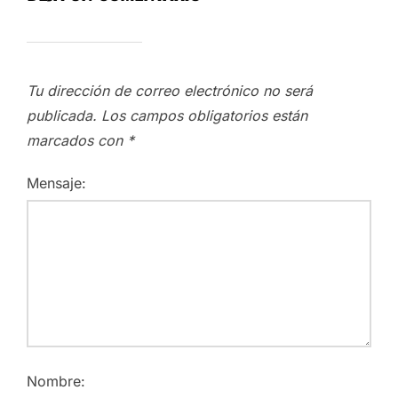
Tu dirección de correo electrónico no será
publicada.
Los campos obligatorios están
marcados con
*
Mensaje:
Nombre: