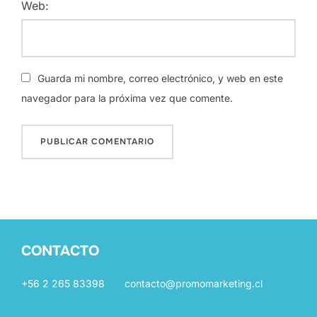
Web:
Guarda mi nombre, correo electrónico, y web en este
navegador para la próxima vez que comente.
CONTACTO
+56 2 265 83398
contacto@promomarketing.cl