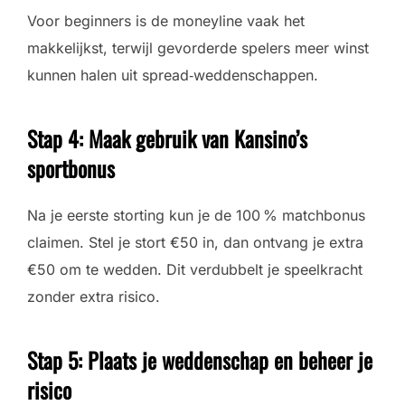
Voor beginners is de moneyline vaak het
makkelijkst, terwijl gevorderde spelers meer winst
kunnen halen uit spread‑weddenschappen.
Stap 4: Maak gebruik van Kansino’s
sportbonus
Na je eerste storting kun je de 100 % matchbonus
claimen. Stel je stort €50 in, dan ontvang je extra
€50 om te wedden. Dit verdubbelt je speelkracht
zonder extra risico.
Stap 5: Plaats je weddenschap en beheer je
risico