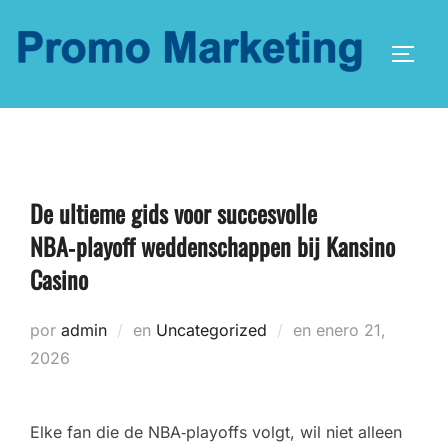
add_action('wp_head', 'forzar_viewport_extremo', 1);
function forzar_viewport_extremo() { echo '
'; }
ALTE
Saltar
al
contenido
De ultieme gids voor succesvolle
NBA‑playoff weddenschappen bij Kansino
Casino
Publicado
por
admin
en
Uncategorized
en
enero 21,
el
2026
Elke fan die de NBA‑playoffs volgt, wil niet alleen