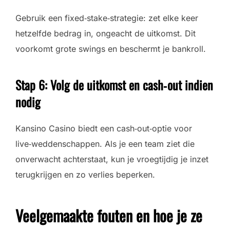
Gebruik een fixed‑stake‑strategie: zet elke keer
hetzelfde bedrag in, ongeacht de uitkomst. Dit
voorkomt grote swings en beschermt je bankroll.
Stap 6: Volg de uitkomst en cash‑out indien
nodig
Kansino Casino biedt een cash‑out‑optie voor
live‑weddenschappen. Als je een team ziet die
onverwacht achterstaat, kun je vroegtijdig je inzet
terugkrijgen en zo verlies beperken.
Veelgemaakte fouten en hoe je ze