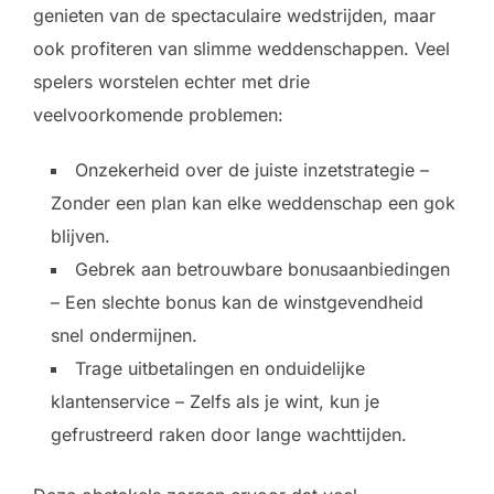
genieten van de spectaculaire wedstrijden, maar
ook profiteren van slimme weddenschappen. Veel
spelers worstelen echter met drie
veelvoorkomende problemen:
Onzekerheid over de juiste inzetstrategie –
Zonder een plan kan elke weddenschap een gok
blijven.
Gebrek aan betrouwbare bonusaanbiedingen
– Een slechte bonus kan de winstgevendheid
snel ondermijnen.
Trage uitbetalingen en onduidelijke
klantenservice – Zelfs als je wint, kun je
gefrustreerd raken door lange wachttijden.