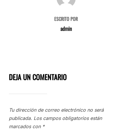
ESCRITO POR
admin
DEJA UN COMENTARIO
Tu dirección de correo electrónico no será
publicada.
Los campos obligatorios están
marcados con
*