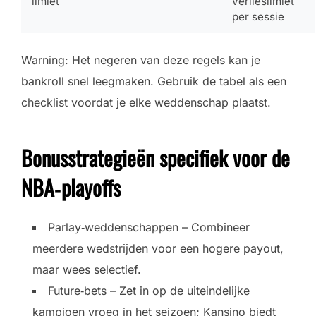
limiet
verlieslimiet
per sessie
Warning: Het negeren van deze regels kan je
bankroll snel leegmaken. Gebruik de tabel als een
checklist voordat je elke weddenschap plaatst.
Bonusstrategieën specifiek voor de
NBA‑playoffs
Parlay‑weddenschappen – Combineer
meerdere wedstrijden voor een hogere payout,
maar wees selectief.
Future‑bets – Zet in op de uiteindelijke
kampioen vroeg in het seizoen; Kansino biedt