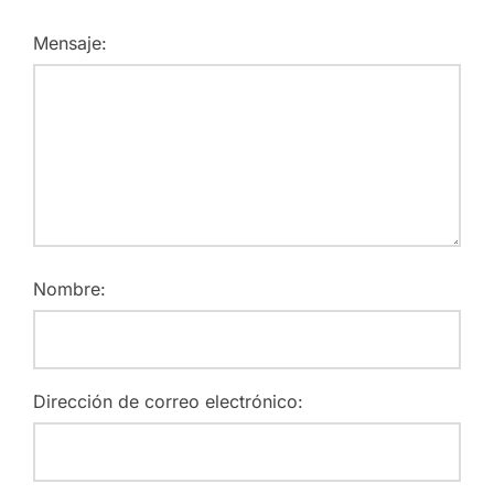
Mensaje:
Nombre:
Dirección de correo electrónico: