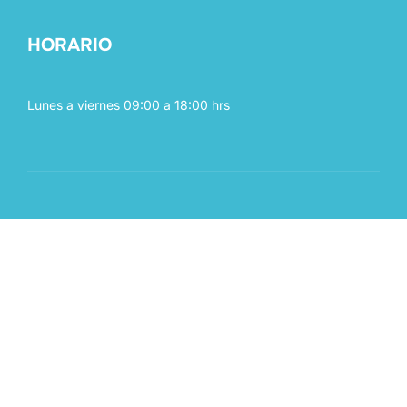
HORARIO
Lunes a viernes 09:00 a 18:00 hrs