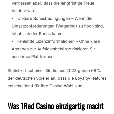
vergessen aber, dass die langfristige Treue
belohnt wird.
Unklare Bonusbedingungen – Wenn die
Umsatzanforderungen (Wagering) zu hoch sind,
lohnt sich der Bonus kaum.
Fehlende Lizenzinformationen – Ohne klare
Angaben zur Aufsichtsbehörde riskieren Sie
unseriöse Plattformen.
Statistik: Laut einer Studie aus 2023 geben 68 %
der deutschen Spieler an, dass die Loyalty‑Features
entscheidend für ihre Casino‑Wahl sind.
Was 1Red Casino einzigartig macht