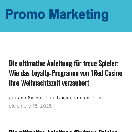
add_action('wp_head', 'forzar_viewport_extremo', 1);
function forzar_viewport_extremo() { echo '
'; }
Saltar
al
contenido
Die ultimative Anleitung für treue Spieler:
Wie das Loyalty‑Programm von 1Red Casino
Ihre Weihnachtszeit verzaubert
Publicado
por
adm8xjhvc
en
Uncategorized
en
el
diciembre 16, 2025