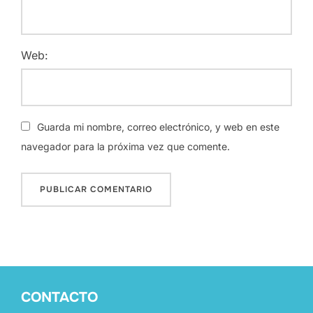
Web:
Guarda mi nombre, correo electrónico, y web en este
navegador para la próxima vez que comente.
CONTACTO