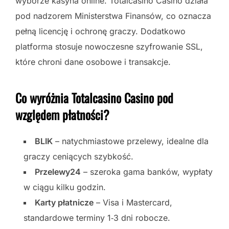
wyborze kasyna online. Totalcasino Casino działa
pod nadzorem Ministerstwa Finansów, co oznacza
pełną licencję i ochronę graczy. Dodatkowo
platforma stosuje nowoczesne szyfrowanie SSL,
które chroni dane osobowe i transakcje.
Co wyróżnia Totalcasino Casino pod
względem płatności?
BLIK
– natychmiastowe przelewy, idealne dla
graczy ceniących szybkość.
Przelewy24
– szeroka gama banków, wypłaty
w ciągu kilku godzin.
Karty płatnicze
– Visa i Mastercard,
standardowe terminy 1‑3 dni robocze.