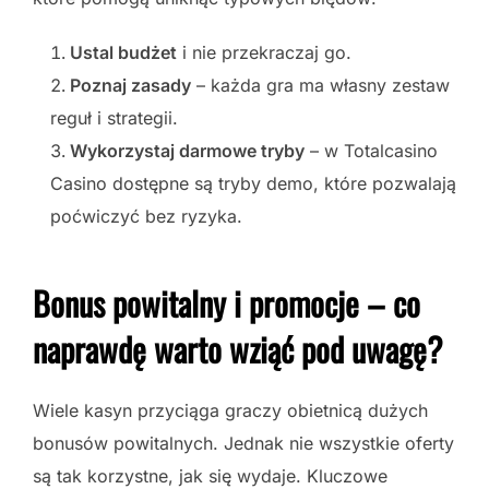
Ustal budżet
i nie przekraczaj go.
Poznaj zasady
– każda gra ma własny zestaw
reguł i strategii.
Wykorzystaj darmowe tryby
– w Totalcasino
Casino dostępne są tryby demo, które pozwalają
poćwiczyć bez ryzyka.
Bonus powitalny i promocje – co
naprawdę warto wziąć pod uwagę?
Wiele kasyn przyciąga graczy obietnicą dużych
bonusów powitalnych. Jednak nie wszystkie oferty
są tak korzystne, jak się wydaje. Kluczowe