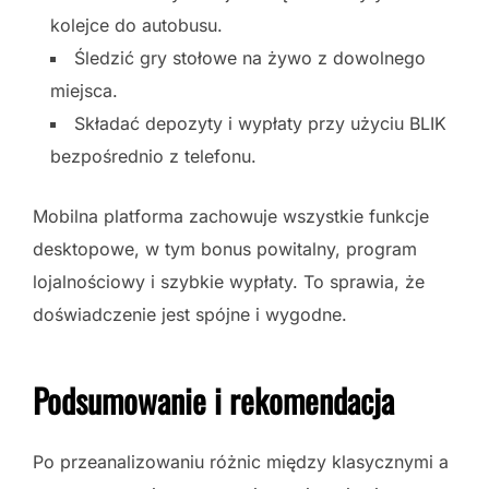
kolejce do autobusu.
Śledzić gry stołowe na żywo z dowolnego
miejsca.
Składać depozyty i wypłaty przy użyciu BLIK
bezpośrednio z telefonu.
Mobilna platforma zachowuje wszystkie funkcje
desktopowe, w tym bonus powitalny, program
lojalnościowy i szybkie wypłaty. To sprawia, że
doświadczenie jest spójne i wygodne.
Podsumowanie i rekomendacja
Po przeanalizowaniu różnic między klasycznymi a