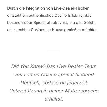
Durch die Integration von Live‑Dealer‑Tischen
entsteht ein authentisches Casino‑Erlebnis, das
besonders für Spieler attraktiv ist, die das Gefühl
eines echten Casinos zu Hause genießen möchten.
Did You Know? Das Live‑Dealer‑Team
von Lemon Casino spricht fließend
Deutsch, sodass du jederzeit
Unterstützung in deiner Muttersprache
erhältst.