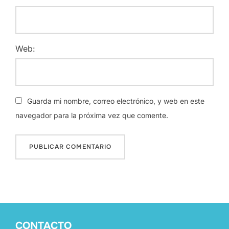
Web:
Guarda mi nombre, correo electrónico, y web en este
navegador para la próxima vez que comente.
CONTACTO