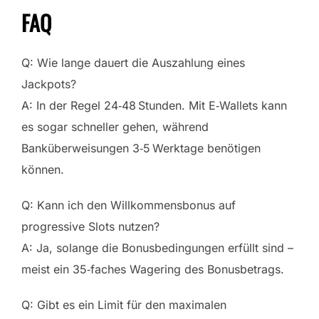
FAQ
Q: Wie lange dauert die Auszahlung eines
Jackpots?
A: In der Regel 24‑48 Stunden. Mit E‑Wallets kann
es sogar schneller gehen, während
Banküberweisungen 3‑5 Werktage benötigen
können.
Q: Kann ich den Willkommensbonus auf
progressive Slots nutzen?
A: Ja, solange die Bonusbedingungen erfüllt sind –
meist ein 35‑faches Wagering des Bonusbetrags.
Q: Gibt es ein Limit für den maximalen