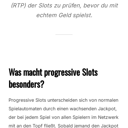
(RTP) der Slots zu prüfen, bevor du mit
echtem Geld spielst.
Was macht progressive Slots
besonders?
Progressive Slots unterscheiden sich von normalen
Spielautomaten durch einen wachsenden Jackpot,
der bei jedem Spiel von allen Spielern im Netzwerk
mit an den Topf fließt. Sobald jemand den Jackpot