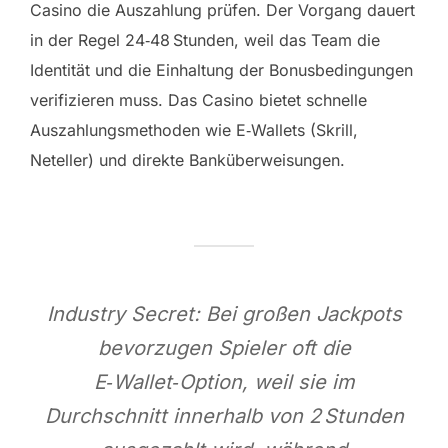
Casino die Auszahlung prüfen. Der Vorgang dauert
in der Regel 24‑48 Stunden, weil das Team die
Identität und die Einhaltung der Bonusbedingungen
verifizieren muss. Das Casino bietet schnelle
Auszahlungsmethoden wie E‑Wallets (Skrill,
Neteller) und direkte Banküberweisungen.
Industry Secret: Bei großen Jackpots
bevorzugen Spieler oft die
E‑Wallet‑Option, weil sie im
Durchschnitt innerhalb von 2 Stunden