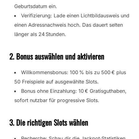
Geburtsdatum ein.
Verifizierung: Lade einen Lichtbildausweis und
einen Adressnachweis hoch. Das dauert selten
länger als 24 Stunden.
2. Bonus auswählen und aktivieren
Willkommensbonus: 100 % bis zu 500 € plus
50 Freispiele auf ausgewählte Slots.
Bonus ohne Einzahlung: 10 € Gratisguthaben,
sofort nutzbar für progressive Slots.
3. Die richtigen Slots wählen
Recherche: Schau dir die Jackpot‑Statistiken