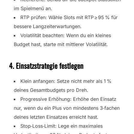
im Spielmenü an.
RTP prüfen: Wähle Slots mit RTP ≥ 95 % für
bessere Langzeit­erwartungen.
Volatilität beachten: Wenn du ein kleines
Budget hast, starte mit mittlerer Volatilität.
4. Einsatzstrategie festlegen
Klein anfangen: Setze nicht mehr als 1 %
deines Gesamtbudgets pro Dreh.
Progressive Erhöhung: Erhöhe den Einsatz
nur, wenn du ein Plus von mindestens 3‑fachen
deines letzten Einsatzes erreicht hast.
Stop‑Loss‑Limit: Lege ein maximales