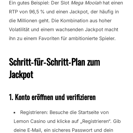
Ein gutes Beispiel: Der Slot
Mega Moolah
hat einen
RTP von 96,5 % und einen Jackpot, der häufig in
die Millionen geht. Die Kombination aus hoher
Volatilität und einem wachsenden Jackpot macht
ihn zu einem Favoriten für ambitionierte Spieler.
Schritt‑für‑Schritt‑Plan zum
Jackpot
1. Konto eröffnen und verifizieren
Registrieren: Besuche die Startseite von
Lemon Casino und klicke auf „Registrieren“. Gib
deine E‑Mail, ein sicheres Passwort und dein