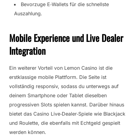
Bevorzuge E‑Wallets für die schnellste
Auszahlung.
Mobile Experience und Live Dealer
Integration
Ein weiterer Vorteil von Lemon Casino ist die
erstklassige mobile Plattform. Die Seite ist
vollständig responsiv, sodass du unterwegs auf
deinem Smartphone oder Tablet dieselben
progressiven Slots spielen kannst. Darüber hinaus
bietet das Casino Live‑Dealer‑Spiele wie Blackjack
und Roulette, die ebenfalls mit Echtgeld gespielt
werden können.