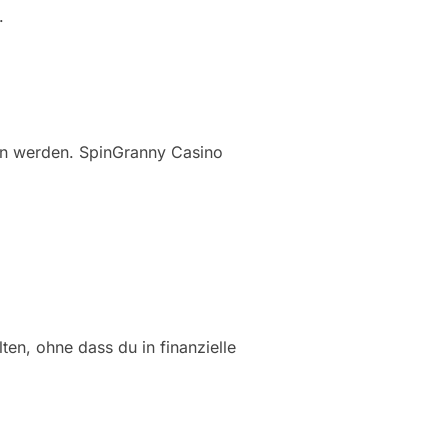
.
ren werden. SpinGranny Casino
ten, ohne dass du in finanzielle