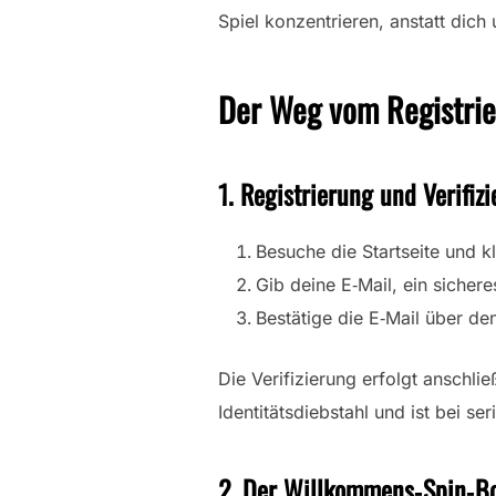
Spiel konzentrieren, anstatt dich
Der Weg vom Registrier
1. Registrierung und Verifiz
Besuche die Startseite und k
Gib deine E‑Mail, ein sicher
Bestätige die E‑Mail über den
Die Verifizierung erfolgt anschli
Identitätsdiebstahl und ist bei s
2. Der Willkommens‑Spin‑B