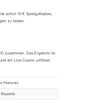
t sofort 10 € Spielguthaben,
ien zu testen.
 GO zusammen. Das Ergebnis ist
 und ein Live‑Casino umfasst.
us‑Features
 Roulette