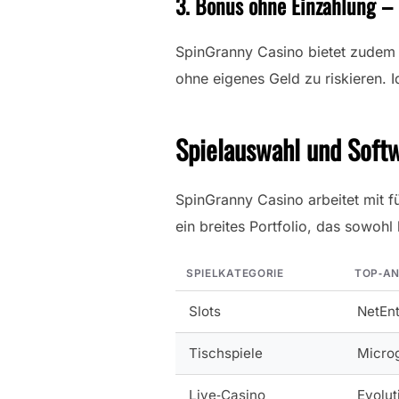
3. Bonus ohne Einzahlung – d
SpinGranny Casino bietet zudem 
ohne eigenes Geld zu riskieren. 
Spielauswahl und Softwa
SpinGranny Casino arbeitet mit 
ein breites Portfolio, das sowohl
SPIELKATEGORIE
TOP‑AN
Slots
NetEnt
Tischspiele
Micro
Live‑Casino
Evolu