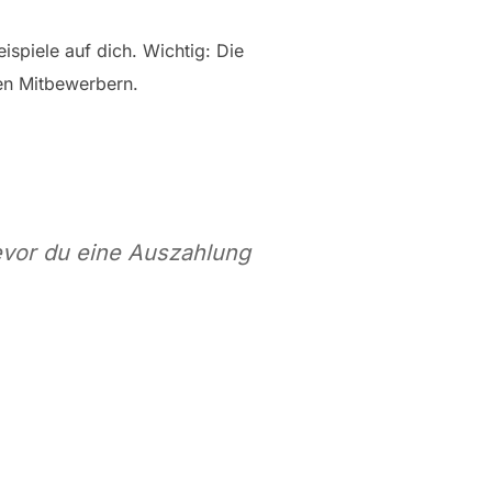
spiele auf dich. Wichtig: Die
len Mitbewerbern.
evor du eine Auszahlung