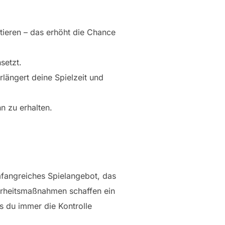
tieren – das erhöht die Chance
setzt.
rlängert deine Spielzeit und
n zu erhalten.
mfangreiches Spielangebot, das
herheitsmaßnahmen schaffen ein
 du immer die Kontrolle