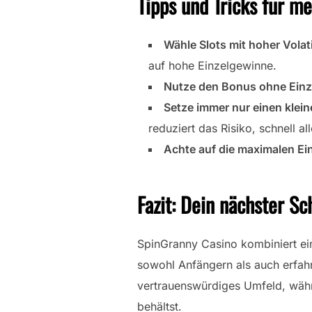
Tipps und Tricks für me
Wähle Slots mit hoher Volati
auf hohe Einzelgewinne.
Nutze den Bonus ohne Ein
Setze immer nur einen klein
reduziert das Risiko, schnell all
Achte auf die maximalen Ein
Fazit: Dein nächster S
SpinGranny Casino kombiniert ei
sowohl Anfängern als auch erfah
vertrauenswürdiges Umfeld, währ
behältst.