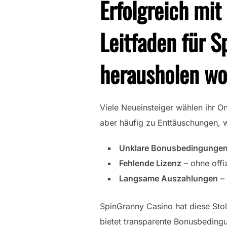
Erfolgreich mit
Leitfaden für S
herausholen wo
Viele Neueinsteiger wählen ihr O
aber häufig zu Enttäuschungen, w
Unklare Bonusbedingunge
Fehlende Lizenz
– ohne offiz
Langsame Auszahlungen
– 
SpinGranny Casino hat diese Stolp
bietet transparente Bonusbeding