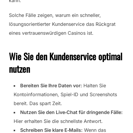
kann.“
Solche Fälle zeigen, warum ein schneller,
lösungsorientierter Kundenservice das Rückgrat
eines vertrauenswürdigen Casinos ist.
Wie Sie den Kundenservice optimal
nutzen
Bereiten Sie Ihre Daten vor:
Halten Sie
Kontoinformationen, Spiel-ID und Screenshots
bereit. Das spart Zeit.
Nutzen Sie den Live‑Chat für dringende Fälle:
Hier erhalten Sie die schnellste Antwort.
Schreiben Sie klare E‑Mails:
Wenn das