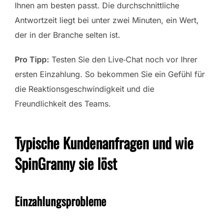
Ihnen am besten passt. Die durchschnittliche
Antwortzeit liegt bei unter zwei Minuten, ein Wert,
der in der Branche selten ist.
Pro Tipp:
Testen Sie den Live‑Chat noch vor Ihrer
ersten Einzahlung. So bekommen Sie ein Gefühl für
die Reaktionsgeschwindigkeit und die
Freundlichkeit des Teams.
Typische Kundenanfragen und wie
SpinGranny sie löst
Einzahlungsprobleme