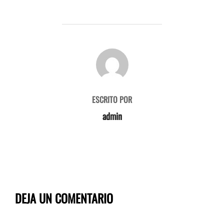
AUTOR DE LA ENTRADA
ESCRITO POR
admin
DEJA UN COMENTARIO