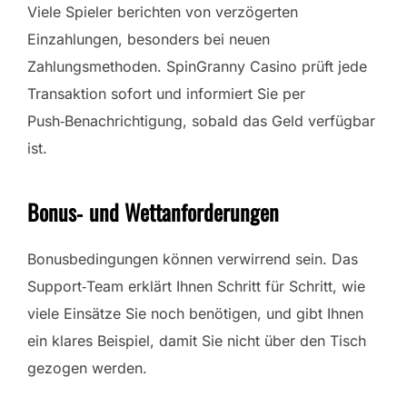
Viele Spieler berichten von verzögerten
Einzahlungen, besonders bei neuen
Zahlungsmethoden. SpinGranny Casino prüft jede
Transaktion sofort und informiert Sie per
Push‑Benachrichtigung, sobald das Geld verfügbar
ist.
Bonus‑ und Wettanforderungen
Bonusbedingungen können verwirrend sein. Das
Support‑Team erklärt Ihnen Schritt für Schritt, wie
viele Einsätze Sie noch benötigen, und gibt Ihnen
ein klares Beispiel, damit Sie nicht über den Tisch
gezogen werden.