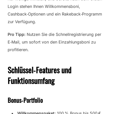
Login stehen Ihnen Willkommensboni,
Cashback‑Optionen und ein Rakeback‑Programm
zur Verfügung.
Pro Tipp:
Nutzen Sie die Schnellregistrierung per
E‑Mail, um sofort von den Einzahlungsboni zu
profitieren.
Schlüssel‑Features und
Funktionsumfang
Bonus‑Portfolio
Willkommenspaket:
100 % Bonus bis 500 €,