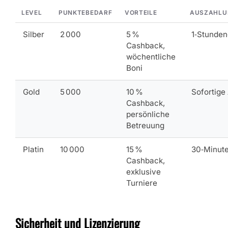
LEVEL
PUNKTEBEDARF
VORTEILE
AUSZAHLU
Silber
2 000
5 %
1‑Stunden
Cashback,
wöchentliche
Boni
Gold
5 000
10 %
Sofortige
Cashback,
persönliche
Betreuung
Platin
10 000
15 %
30‑Minut
Cashback,
exklusive
Turniere
Sicherheit und Lizenzierung