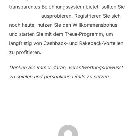
transparentes Belohnungssystem bietet, sollten Sie
QBets Casino
ausprobieren. Registrieren Sie sich
noch heute, nutzen Sie den Willkommensbonus
und starten Sie mit dem Treue‑Programm, um
langfristig von Cashback‑ und Rakeback‑Vorteilen
zu profitieren.
Denken Sie immer daran, verantwortungsbewusst
zu spielen und persönliche Limits zu setzen.
AUTOR DE LA ENTRADA