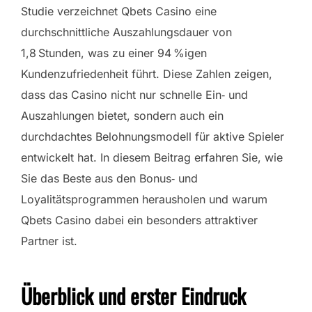
Studie verzeichnet Qbets Casino eine
durchschnittliche Auszahlungsdauer von
1,8 Stunden, was zu einer 94 %igen
Kundenzufriedenheit führt. Diese Zahlen zeigen,
dass das Casino nicht nur schnelle Ein‑ und
Auszahlungen bietet, sondern auch ein
durchdachtes Belohnungsmodell für aktive Spieler
entwickelt hat. In diesem Beitrag erfahren Sie, wie
Sie das Beste aus den Bonus‑ und
Loyalitätsprogrammen herausholen und warum
Qbets Casino dabei ein besonders attraktiver
Partner ist.
Überblick und erster Eindruck