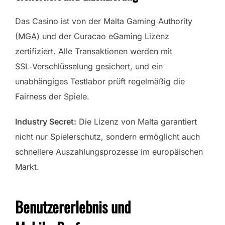
Das Casino ist von der Malta Gaming Authority
(MGA) und der Curacao eGaming Lizenz
zertifiziert. Alle Transaktionen werden mit
SSL‑Verschlüsselung gesichert, und ein
unabhängiges Testlabor prüft regelmäßig die
Fairness der Spiele.
Industry Secret:
Die Lizenz von Malta garantiert
nicht nur Spielerschutz, sondern ermöglicht auch
schnellere Auszahlungsprozesse im europäischen
Markt.
Benutzererlebnis und