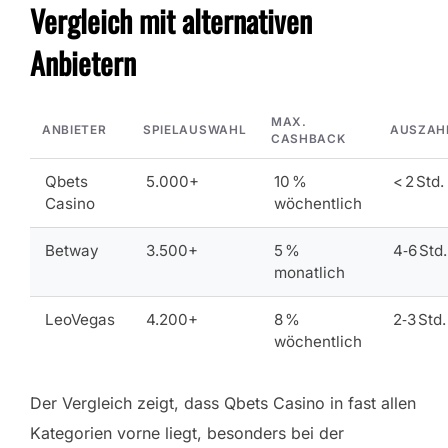
Vergleich mit alternativen
Anbietern
MAX.
ANBIETER
SPIELAUSWAHL
AUSZAH
CASHBACK
Qbets
5.000+
10 %
< 2 Std.
Casino
wöchentlich
Betway
3.500+
5 %
4‑6 Std.
monatlich
LeoVegas
4.200+
8 %
2‑3 Std.
wöchentlich
Der Vergleich zeigt, dass Qbets Casino in fast allen
Kategorien vorne liegt, besonders bei der