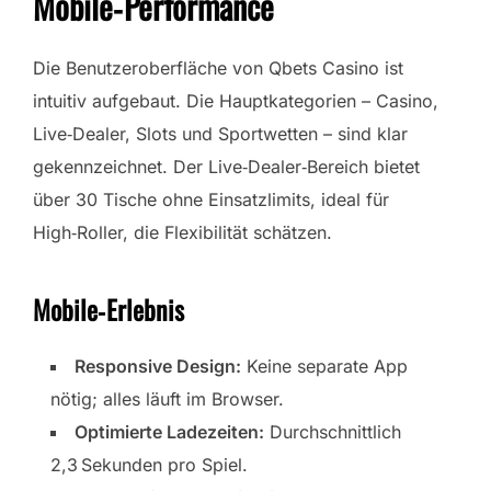
Mobile‑Performance
Die Benutzeroberfläche von Qbets Casino ist
intuitiv aufgebaut. Die Hauptkategorien – Casino,
Live‑Dealer, Slots und Sportwetten – sind klar
gekennzeichnet. Der Live‑Dealer‑Bereich bietet
über 30 Tische ohne Einsatzlimits, ideal für
High‑Roller, die Flexibilität schätzen.
Mobile‑Erlebnis
Responsive Design:
Keine separate App
nötig; alles läuft im Browser.
Optimierte Ladezeiten:
Durchschnittlich
2,3 Sekunden pro Spiel.