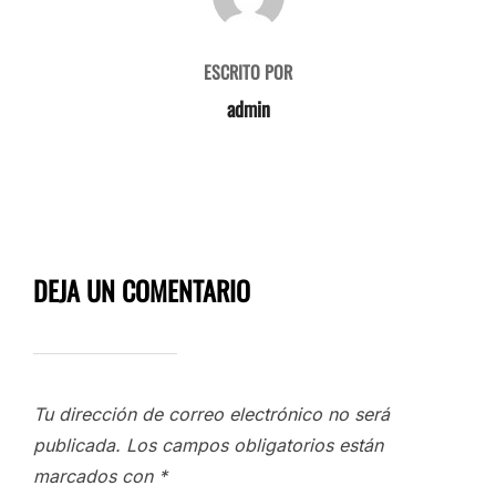
ESCRITO POR
admin
DEJA UN COMENTARIO
Tu dirección de correo electrónico no será
publicada.
Los campos obligatorios están
marcados con
*