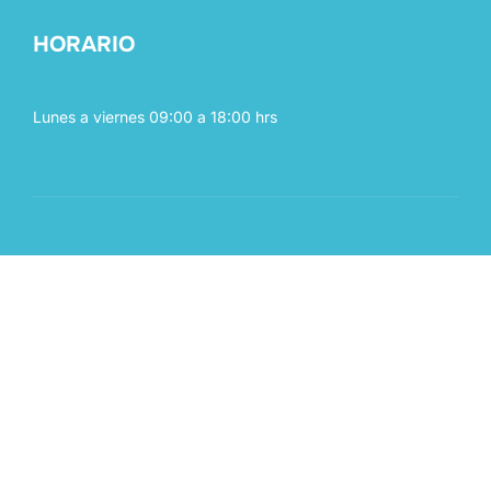
HORARIO
Lunes a viernes 09:00 a 18:00 hrs