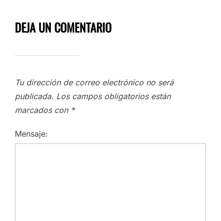
DEJA UN COMENTARIO
Tu dirección de correo electrónico no será
publicada.
Los campos obligatorios están
marcados con
*
Mensaje: