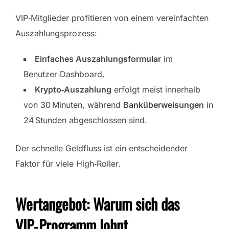
VIP‑Mitglieder profitieren von einem vereinfachten
Auszahlungsprozess:
Einfaches Auszahlungsformular
im
Benutzer‑Dashboard.
Krypto‑Auszahlung
erfolgt meist innerhalb
von 30 Minuten, während
Banküberweisungen
in
24 Stunden abgeschlossen sind.
Der schnelle Geldfluss ist ein entscheidender
Faktor für viele High‑Roller.
Wertangebot: Warum sich das
VIP‑Programm lohnt