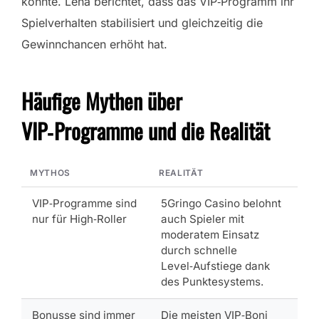
konnte. Lena berichtet, dass das VIP‑Programm ihr
Spielverhalten stabilisiert und gleichzeitig die
Gewinnchancen erhöht hat.
Häufige Mythen über
VIP‑Programme und die Realität
MYTHOS
REALITÄT
VIP‑Programme sind
5Gringo Casino belohnt
nur für High‑Roller
auch Spieler mit
moderatem Einsatz
durch schnelle
Level‑Aufstiege dank
des Punktesystems.
Bonusse sind immer
Die meisten VIP‑Boni