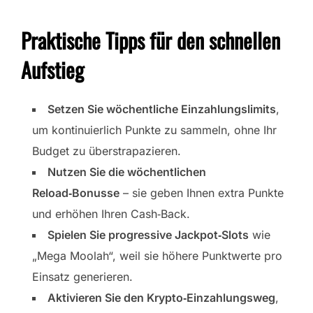
Praktische Tipps für den schnellen
Aufstieg
Setzen Sie wöchentliche Einzahlungslimits
,
um kontinuierlich Punkte zu sammeln, ohne Ihr
Budget zu überstrapazieren.
Nutzen Sie die wöchentlichen
Reload‑Bonusse
– sie geben Ihnen extra Punkte
und erhöhen Ihren Cash‑Back.
Spielen Sie progressive Jackpot‑Slots
wie
„Mega Moolah“, weil sie höhere Punktwerte pro
Einsatz generieren.
Aktivieren Sie den Krypto‑Einzahlungsweg
,