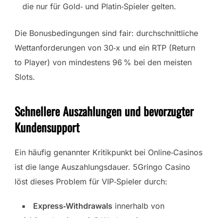
die nur für Gold‑ und Platin‑Spieler gelten.
Die Bonusbedingungen sind fair: durchschnittliche
Wettanforderungen von 30‑x und ein RTP (Return
to Player) von mindestens 96 % bei den meisten
Slots.
Schnellere Auszahlungen und bevorzugter
Kundensupport
Ein häufig genannter Kritikpunkt bei Online‑Casinos
ist die lange Auszahlungsdauer. 5Gringo Casino
löst dieses Problem für VIP‑Spieler durch:
Express‑Withdrawals
innerhalb von