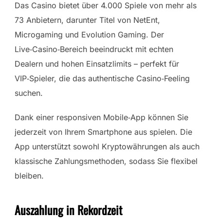
Das Casino bietet über 4.000 Spiele von mehr als
73 Anbietern, darunter Titel von NetEnt,
Microgaming und Evolution Gaming. Der
Live‑Casino‑Bereich beeindruckt mit echten
Dealern und hohen Einsatzlimits – perfekt für
VIP‑Spieler, die das authentische Casino‑Feeling
suchen.
Dank einer responsiven Mobile‑App können Sie
jederzeit von Ihrem Smartphone aus spielen. Die
App unterstützt sowohl Kryptowährungen als auch
klassische Zahlungsmethoden, sodass Sie flexibel
bleiben.
Auszahlung in Rekordzeit