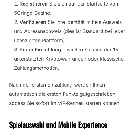
Registrieren
Sie sich auf der Startseite von
5Gringo Casino.
Verifizieren
Sie Ihre Identität mittels Ausweis
und Adressnachweis (dies ist Standard bei jeder
lizenzierten Plattform).
Erster Einzahlung
– wählen Sie eine der 15
unterstützten Kryptowährungen oder klassische
Zahlungsmethoden.
Nach der ersten Einzahlung werden Ihnen
automatisch die ersten Punkte gutgeschrieben,
sodass Sie sofort im VIP‑Rennen starten können.
Spielauswahl und Mobile Experience