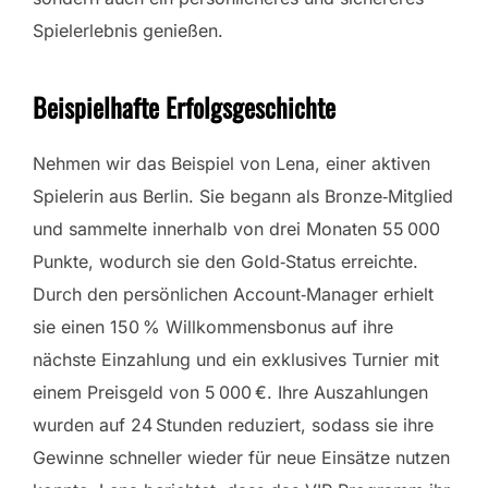
Spielerlebnis genießen.
Beispielhafte Erfolgsgeschichte
Nehmen wir das Beispiel von Lena, einer aktiven
Spielerin aus Berlin. Sie begann als Bronze‑Mitglied
und sammelte innerhalb von drei Monaten 55 000
Punkte, wodurch sie den Gold‑Status erreichte.
Durch den persönlichen Account‑Manager erhielt
sie einen 150 % Willkommensbonus auf ihre
nächste Einzahlung und ein exklusives Turnier mit
einem Preisgeld von 5 000 €. Ihre Auszahlungen
wurden auf 24 Stunden reduziert, sodass sie ihre
Gewinne schneller wieder für neue Einsätze nutzen