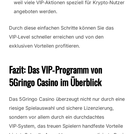
weil viele VIP‑Aktionen speziell für Krypto‑Nutzer
angeboten werden.
Durch diese einfachen Schritte können Sie das
VIP‑Level schneller erreichen und von den
exklusiven Vorteilen profitieren.
Fazit: Das VIP‑Programm von
5Gringo Casino im Überblick
Das 5Gringo Casino überzeugt nicht nur durch eine
riesige Spielauswahl und sichere Lizenzierung,
sondern vor allem durch ein durchdachtes
VIP‑System, das treuen Spielern handfeste Vorteile