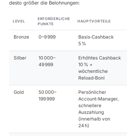
desto größer die Belohnungen:
ERFORDERLICHE
LEVEL
HAUPTVORTEILE
PUNKTE
Bronze
0–9 999
Basis‑Cashback
5 %
Silber
10 000–
Erhöhtes Cashback
49 999
10 % +
wöchentliche
Reload‑Boni
Gold
50 000–
Persönlicher
199 999
Account‑Manager,
schnellere
Auszahlung
(innerhalb von
24 h)