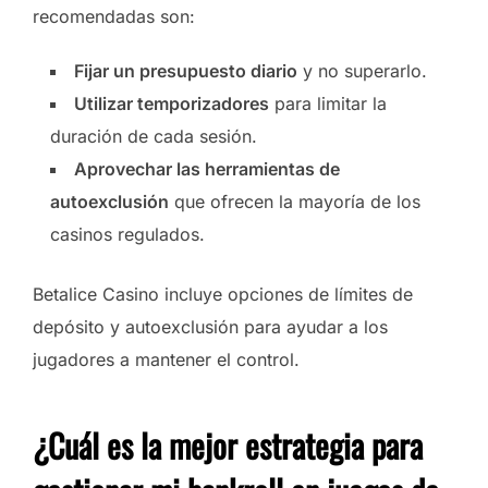
recomendadas son:
Fijar un presupuesto diario
y no superarlo.
Utilizar temporizadores
para limitar la
duración de cada sesión.
Aprovechar las herramientas de
autoexclusión
que ofrecen la mayoría de los
casinos regulados.
Betalice Casino incluye opciones de límites de
depósito y autoexclusión para ayudar a los
jugadores a mantener el control.
¿Cuál es la mejor estrategia para