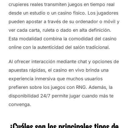
crupieres reales transmiten juegos en tiempo real
desde un estudio o un casino físico. Los jugadores
pueden apostar a través de su ordenador o móvil y
ver cada carta, ruleta o dado en alta definición.
Esta modalidad combina la comodidad del casino
online con la autenticidad del salón tradicional.
Al ofrecer interacción mediante chat y opciones de
apuestas rápidas, el casino en vivo brinda una
experiencia inmersiva que muchos usuarios
prefieren sobre los juegos con RNG. Además, la
disponibilidad 24/7 permite jugar cuando más te
convenga.
¿Cuáles son los principales tipos de