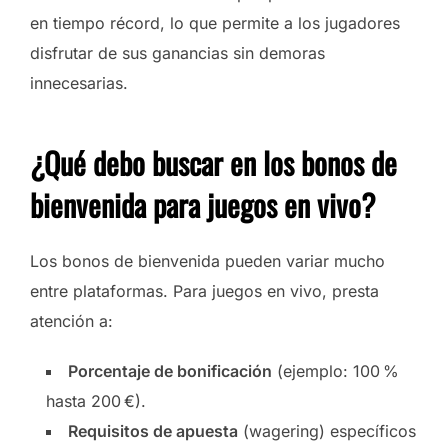
en tiempo récord, lo que permite a los jugadores
disfrutar de sus ganancias sin demoras
innecesarias.
¿Qué debo buscar en los bonos de
bienvenida para juegos en vivo?
Los bonos de bienvenida pueden variar mucho
entre plataformas. Para juegos en vivo, presta
atención a:
Porcentaje de bonificación
(ejemplo: 100 %
hasta 200 €).
Requisitos de apuesta
(wagering) específicos