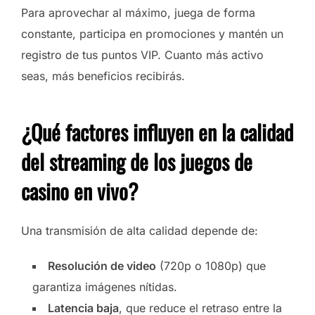
Para aprovechar al máximo, juega de forma
constante, participa en promociones y mantén un
registro de tus puntos VIP. Cuanto más activo
seas, más beneficios recibirás.
¿Qué factores influyen en la calidad
del streaming de los juegos de
casino en vivo?
Una transmisión de alta calidad depende de:
Resolución de video
(720p o 1080p) que
garantiza imágenes nítidas.
Latencia baja
, que reduce el retraso entre la