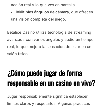
acción real y lo que ves en pantalla.
Múltiples ángulos de cámara
, que ofrecen
una visión completa del juego.
Betalice Casino utiliza tecnología de streaming
avanzada con varios ángulos y audio en tiempo
real, lo que mejora la sensación de estar en un
salón físico.
¿Cómo puedo jugar de forma
responsable en un casino en vivo?
Jugar responsablemente significa establecer
límites claros y respetarlos. Algunas prácticas