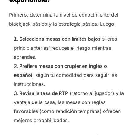
Primero, determina tu nivel de conocimiento del
blackjack básico y la estrategia básica. Luego:
Selecciona mesas con límites bajos
si eres
principiante; así reduces el riesgo mientras
aprendes.
Prefiere mesas con crupier en inglés o
español
, según tu comodidad para seguir las
instrucciones.
Revisa la tasa de RTP
(retorno al jugador) y la
ventaja de la casa; las mesas con reglas
favorables (como rendición temprana) ofrecen
mejores probabilidades.