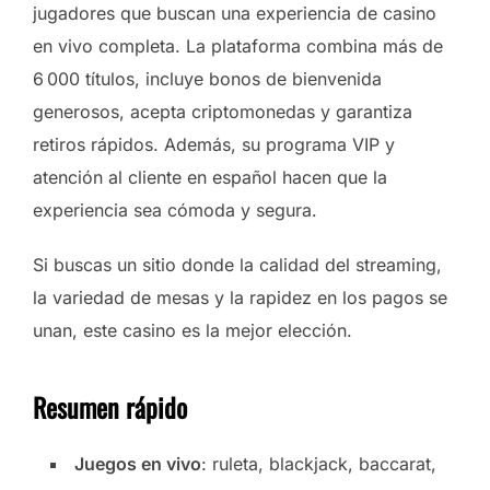
jugadores que buscan una experiencia de casino
en vivo completa. La plataforma combina más de
6 000 títulos, incluye bonos de bienvenida
generosos, acepta criptomonedas y garantiza
retiros rápidos. Además, su programa VIP y
atención al cliente en español hacen que la
experiencia sea cómoda y segura.
Si buscas un sitio donde la calidad del streaming,
la variedad de mesas y la rapidez en los pagos se
unan, este casino es la mejor elección.
Resumen rápido
Juegos en vivo
: ruleta, blackjack, baccarat,