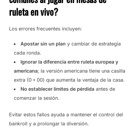
ruleta en vivo?
Los errores frecuentes incluyen:
Apostar sin un plan
y cambiar de estrategia
cada ronda.
Ignorar la diferencia entre ruleta europea y
americana
; la versión americana tiene una casilla
extra (0 + 00) que aumenta la ventaja de la casa.
No establecer límites de pérdida
antes de
comenzar la sesión.
Evitar estos fallos ayuda a mantener el control del
bankroll y a prolongar la diversión.