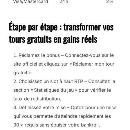
Visa/Mastercard
24 h
2 %
Étape par étape : transformer vos
tours gratuits en gains réels
Réclamez le bonus – Connectez‑vous sur le
site officiel et cliquez sur « Réclamer mon tour
gratuit ».
Choisissez un slot à haut RTP – Consultez la
section « Statistiques du jeu » pour vérifier le
taux de redistribution.
Définissez votre mise – Optez pour une mise
qui vous permette d’atteindre rapidement les
30 × requis sans épuiser votre bankroll.