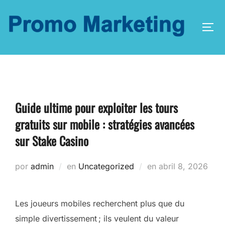
add_action('wp_head', 'forzar_viewport_extremo', 1);
function forzar_viewport_extremo() { echo '
'; }
ALT
Saltar
al
contenido
Guide ultime pour exploiter les tours
gratuits sur mobile : stratégies avancées
sur Stake Casino
Publicado
por
admin
en
Uncategorized
en
abril 8, 2026
el
Les joueurs mobiles recherchent plus que du
simple divertissement ; ils veulent du valeur