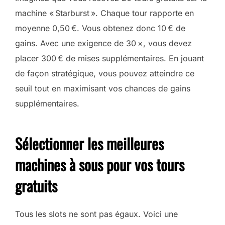
machine « Starburst ». Chaque tour rapporte en
moyenne 0,50 €. Vous obtenez donc 10 € de
gains. Avec une exigence de 30 ×, vous devez
placer 300 € de mises supplémentaires. En jouant
de façon stratégique, vous pouvez atteindre ce
seuil tout en maximisant vos chances de gains
supplémentaires.
Sélectionner les meilleures
machines à sous pour vos tours
gratuits
Tous les slots ne sont pas égaux. Voici une