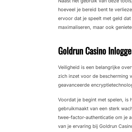
Naast het gebruik van deze tools,
hoeveel je bereid bent te verliez
ervoor dat je speelt met geld dat
maximaliseren, maar ook genieten
Goldrun Casino Inlogge
Veiligheid is een belangrijke ove
zich inzet voor de bescherming v
geavanceerde encryptietechnologi
Voordat je begint met spelen, is 
gebruikmaakt van een sterk wacht
twee-factor-authenticatie om je a
van je ervaring bij Goldrun Casin