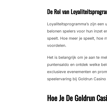
De Rol van Loyaliteitsprogr
Loyaliteitsprogramma’s zijn een 
belonen spelers voor hun inzet e
speelt. Hoe meer je speelt, hoe 
voordelen.
Het is belangrijk om je aan te me
puntensaldo en ontdek welke bel
exclusieve evenementen en promot
speelervaring bij Goldrun Casino
Hoe Je De Goldrun Cas