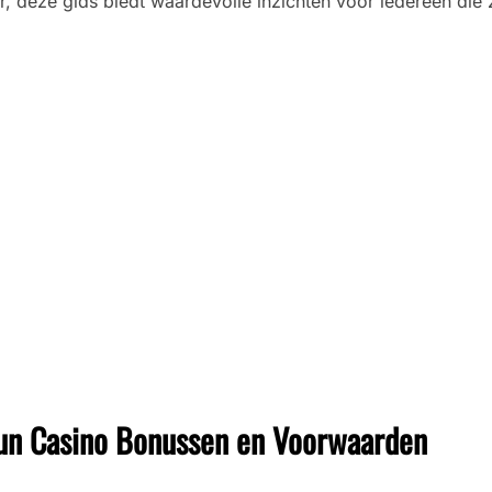
, deze gids biedt waardevolle inzichten voor iedereen die z
Casino Bonussen en Voorwaarden
komstbonus Werkt en Hoe te Gebruiken
asino Free Spins en Hoe ze te Maximaliseren
oldrun Casino Bingo en Keno
amma’s bij Goldrun Casino
Bonus Kunt Combineren Met Promoties
 Spelen Bij Goldrun Casino
iligheid en Betrouwbaarheid
asino: Hoe Snel en Betrouwbaar?
 Winst Met Goldrun Casino
run Casino Bonussen en Voorwaarden