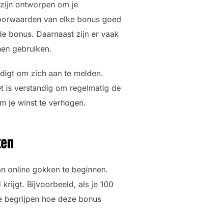
 zijn ontworpen om je
 voorwaarden van elke bonus goed
 de bonus. Daarnaast zijn er vaak
nen gebruiken.
igt om zich aan te melden.
t is verstandig om regelmatig de
m je winst te verhogen.
ken
n online gokken te beginnen.
rijgt. Bijvoorbeeld, als je 100
te begrijpen hoe deze bonus