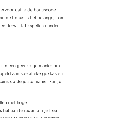
 ervoor dat je de bonuscode
van de bonus is het belangrijk om
e, terwijl tafelspellen minder
s zijn een geweldige manier om
oppeld aan specifieke gokkasten,
pins op de juiste manier kan je
ellen met hoge
s het aan te raden om je free