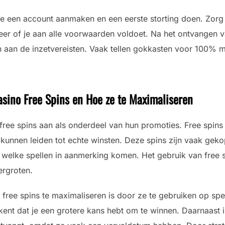
je een account aanmaken en een eerste storting doen. Zorg
oleer of je aan alle voorwaarden voldoet. Na het ontvangen 
n aan de inzetvereisten. Vaak tellen gokkasten voor 100% me
sino Free Spins en Hoe ze te Maximaliseren
free spins aan als onderdeel van hun promoties. Free spin
 kunnen leiden tot echte winsten. Deze spins zijn vaak gek
n welke spellen in aanmerking komen. Het gebruik van free s
ergroten.
free spins te maximaliseren is door ze te gebruiken op sp
kent dat je een grotere kans hebt om te winnen. Daarnaast i