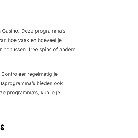
run Casino. Deze programma’s
 van hoe vaak en hoeveel je
r bonussen, free spins of andere
 Controleer regelmatig je
eitsprogramma’s bieden ook
eze programma’s, kun je je
es