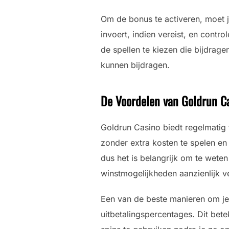
Om de bonus te activeren, moet 
invoert, indien vereist, en contr
de spellen te kiezen die bijdrage
kunnen bijdragen.
De Voordelen van Goldrun Ca
Goldrun Casino biedt regelmatig 
zonder extra kosten te spelen en
dus het is belangrijk om te wete
winstmogelijkheden aanzienlijk v
Een van de beste manieren om je 
uitbetalingspercentages. Dit bete