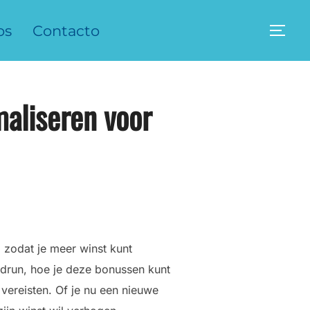
os
Contacto
ALTER
aliseren voor
 zodat je meer winst kunt
ldrun, hoe je deze bonussen kunt
vereisten. Of je nu een nieuwe