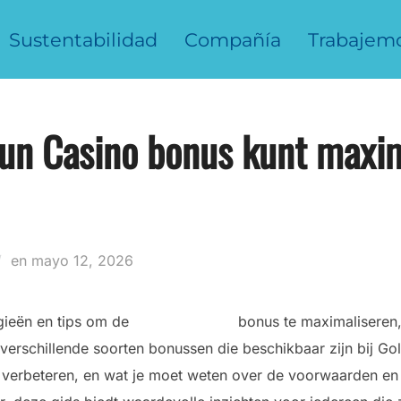
ion forzar_viewport_extremo() { echo '
'; }
Sustentabilidad
Compañía
Trabajem
run Casino bonus kunt maxim
Publicado
en
mayo 12, 2026
el
egieën en tips om de
goldrun casino
bonus te maximaliseren,
verschillende soorten bonussen die beschikbaar zijn bij Go
 verbeteren, en wat je moet weten over de voorwaarden en 