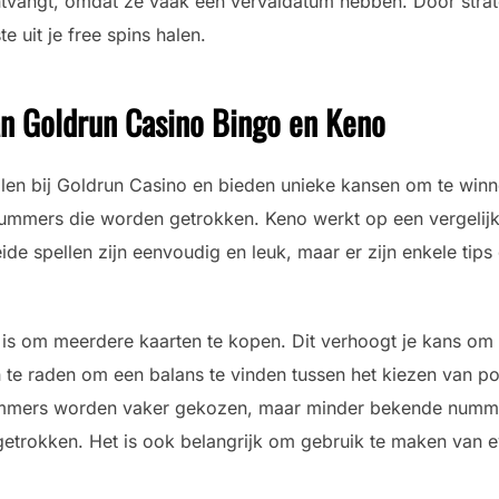
ntvangt, omdat ze vaak een vervaldatum hebben. Door strate
e uit je free spins halen.
an Goldrun Casino Bingo en Keno
llen bij Goldrun Casino en bieden unieke kansen om te winne
mmers die worden getrokken. Keno werkt op een vergelijkba
ide spellen zijn eenvoudig en leuk, maar er zijn enkele tips
go is om meerdere kaarten te kopen. Dit verhoogt je kans o
an te raden om een balans te vinden tussen het kiezen van 
mmers worden vaker gekozen, maar minder bekende numme
getrokken. Het is ook belangrijk om gebruik te maken van e