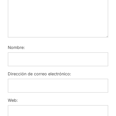
Nombre:
Dirección de correo electrónico:
Web: