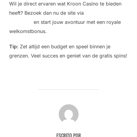
Wil je direct ervaren wat Kroon Casino te bieden
heeft? Bezoek dan nu de site via
Kroon Casino
casino NL
en start jouw avontuur met een royale
welkomstbonus.
Tip:
Zet altijd een budget en speel binnen je
grenzen. Veel succes en geniet van de gratis spins!
AUTOR DE LA ENTRADA
ESCRITO POR