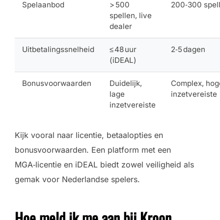
Spelaanbod
> 500
200‑300 spel
spellen, live
dealer
Uitbetalingssnelheid
≤ 48 uur
2‑5 dagen
(iDEAL)
Bonusvoorwaarden
Duidelijk,
Complex, hog
lage
inzetvereiste
inzetvereiste
Kijk vooral naar licentie, betaalopties en
bonusvoorwaarden. Een platform met een
MGA‑licentie en iDEAL biedt zowel veiligheid als
gemak voor Nederlandse spelers.
Hoe meld ik me aan bij Kroon