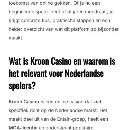
toekomst van online gokken. Of je nu een
beginnende speler bent of al jaren meedraait, je
krijgt concrete tips, praktische stappen en een
helder overzicht van wat dit platform zo bijzonder
maakt.
Wat is Kroon Casino en waarom is
het relevant voor Nederlandse
spelers?
Kroon Casino
is een online casino dat zich
specifiek richt op de Nederlandse markt. Het
maakt deel uit van de Entain‑groep, heeft een
MGA‑licentie
en ondersteunt populaire