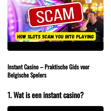
Instant Casino – Praktische Gids voor
Belgische Spelers
1. Wat is een instant casino?