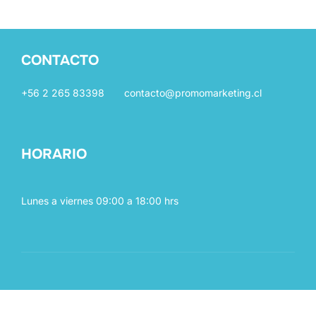
CONTACTO
+56 2 265 83398
contacto@promomarketing.cl
HORARIO
Lunes a viernes 09:00 a 18:00 hrs