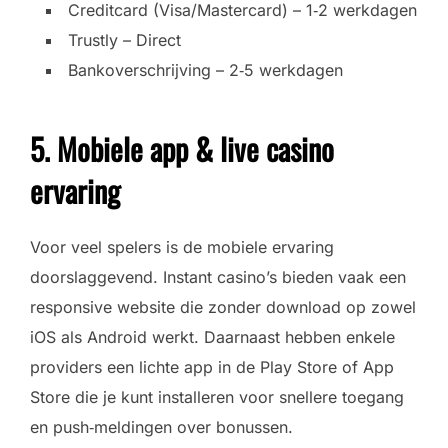
Creditcard (Visa/Mastercard) – 1‑2 werkdagen
Trustly – Direct
Bankoverschrijving – 2‑5 werkdagen
5. Mobiele app & live casino
ervaring
Voor veel spelers is de mobiele ervaring
doorslaggevend. Instant casino’s bieden vaak een
responsive website die zonder download op zowel
iOS als Android werkt. Daarnaast hebben enkele
providers een lichte app in de Play Store of App
Store die je kunt installeren voor snellere toegang
en push‑meldingen over bonussen.