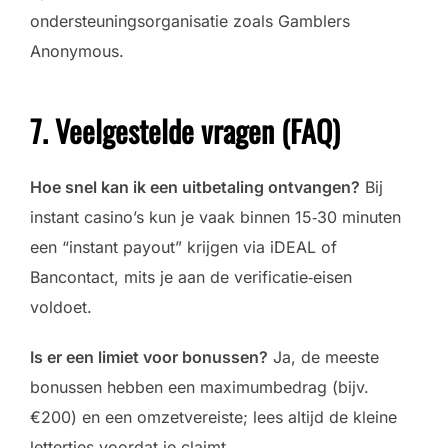
ondersteuningsorganisatie zoals Gamblers
Anonymous.
7. Veelgestelde vragen (FAQ)
Hoe snel kan ik een uitbetaling ontvangen?
Bij
instant casino’s kun je vaak binnen 15‑30 minuten
een “instant payout” krijgen via iDEAL of
Bancontact, mits je aan de verificatie‑eisen
voldoet.
Is er een limiet voor bonussen?
Ja, de meeste
bonussen hebben een maximumbedrag (bijv.
€200) en een omzetvereiste; lees altijd de kleine
lettertjes voordat je claimt.