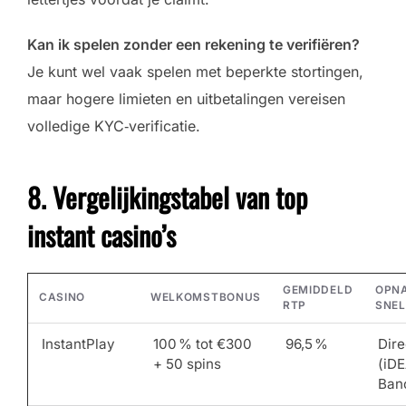
Kan ik spelen zonder een rekening te verifiëren?
Je kunt wel vaak spelen met beperkte stortingen,
maar hogere limieten en uitbetalingen vereisen
volledige KYC‑verificatie.
8. Vergelijkingstabel van top
instant casino’s
GEMIDDELD
OPN
CASINO
WELKOMSTBONUS
RTP
SNEL
InstantPlay
100 % tot €300
96,5 %
Dire
+ 50 spins
(iDE
Ban