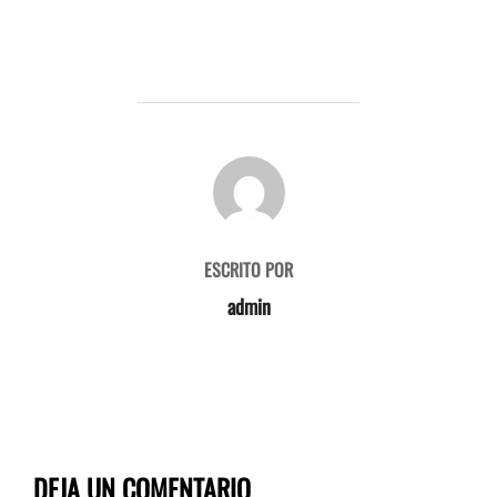
AUTOR DE LA ENTRADA
ESCRITO POR
admin
DEJA UN COMENTARIO