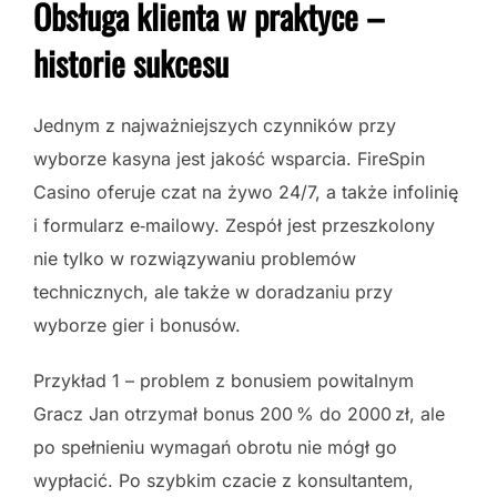
Obsługa klienta w praktyce –
historie sukcesu
Jednym z najważniejszych czynników przy
wyborze kasyna jest jakość wsparcia. FireSpin
Casino oferuje czat na żywo 24/7, a także infolinię
i formularz e‑mailowy. Zespół jest przeszkolony
nie tylko w rozwiązywaniu problemów
technicznych, ale także w doradzaniu przy
wyborze gier i bonusów.
Przykład 1 – problem z bonusiem powitalnym
Gracz Jan otrzymał bonus 200 % do 2000 zł, ale
po spełnieniu wymagań obrotu nie mógł go
wypłacić. Po szybkim czacie z konsultantem,