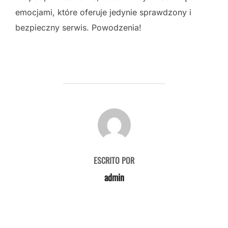
emocjami, które oferuje jedynie sprawdzony i
bezpieczny serwis. Powodzenia!
AUTOR DE LA ENTRADA
ESCRITO POR
admin