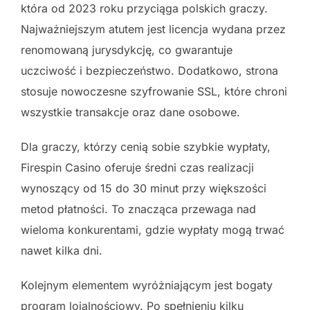
która od 2023 roku przyciąga polskich graczy.
Najważniejszym atutem jest licencja wydana przez
renomowaną jurysdykcję, co gwarantuje
uczciwość i bezpieczeństwo. Dodatkowo, strona
stosuje nowoczesne szyfrowanie SSL, które chroni
wszystkie transakcje oraz dane osobowe.
Dla graczy, którzy cenią sobie szybkie wypłaty,
Firespin Casino oferuje średni czas realizacji
wynoszący od 15 do 30 minut przy większości
metod płatności. To znacząca przewaga nad
wieloma konkurentami, gdzie wypłaty mogą trwać
nawet kilka dni.
Kolejnym elementem wyróżniającym jest bogaty
program lojalnościowy. Po spełnieniu kilku