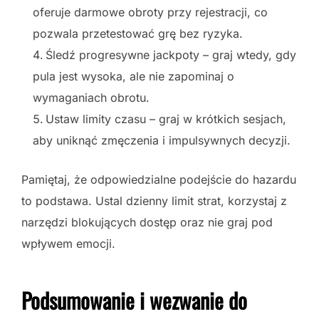
oferuje darmowe obroty przy rejestracji, co
pozwala przetestować grę bez ryzyka.
Śledź progresywne jackpoty – graj wtedy, gdy
pula jest wysoka, ale nie zapominaj o
wymaganiach obrotu.
Ustaw limity czasu – graj w krótkich sesjach,
aby uniknąć zmęczenia i impulsywnych decyzji.
Pamiętaj, że odpowiedzialne podejście do hazardu
to podstawa. Ustal dzienny limit strat, korzystaj z
narzędzi blokujących dostęp oraz nie graj pod
wpływem emocji.
Podsumowanie i wezwanie do