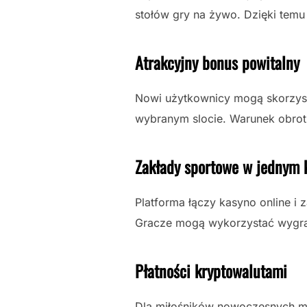
stołów gry na żywo. Dzięki temu
Atrakcyjny bonus powitalny
Nowi użytkownicy mogą skorzys
wybranym slocie. Warunek obrotu 
Zakłady sportowe w jednym 
Platforma łączy kasyno online i
Gracze mogą wykorzystać wygran
Płatności kryptowalutami
Dla miłośników nowoczesnych met