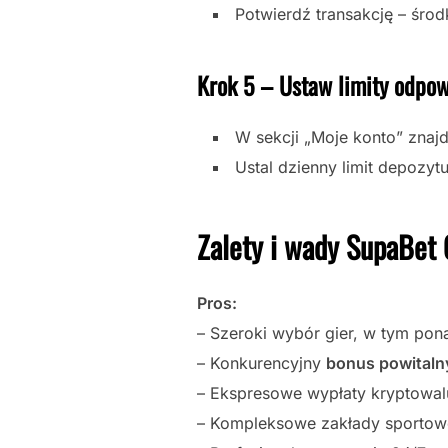
Potwierdź transakcję – środ
Krok 5 – Ustaw limity odpow
W sekcji „Moje konto” znajd
Ustal dzienny limit depozyt
Zalety i wady SupaBet 
Pros:
– Szeroki wybór gier, w tym po
– Konkurencyjny
bonus powitaln
– Ekspresowe wypłaty kryptowalu
– Kompleksowe zakłady sportow