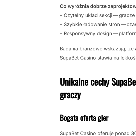
Co wyróżnia dobrze zaprojekto
– Czytelny układ sekcji — gracze
– Szybkie ładowanie stron — czas
– Responsywny design — platforma
Badania branżowe wskazują, że aż
SupaBet Casino stawia na lekkość
Unikalne cechy SupaBet
graczy
Bogata oferta gier
SupaBet Casino oferuje ponad 30