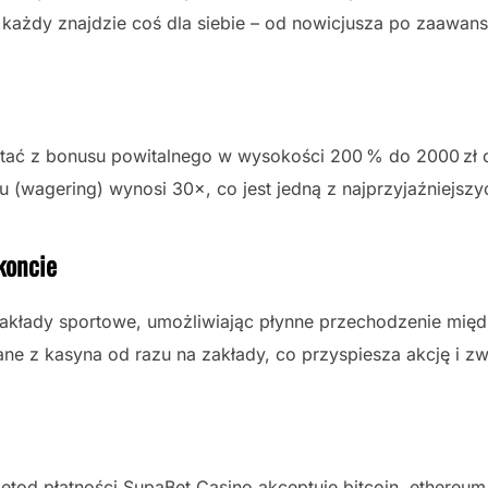
 każdy znajdzie coś dla siebie – od nowicjusza po zaawa
tać z bonusu powitalnego w wysokości 200 % do 2000 zł
(wagering) wynosi 30×, co jest jedną z najprzyjaźniejszyc
koncie
 zakłady sportowe, umożliwiając płynne przechodzenie mię
e z kasyna od razu na zakłady, co przyspiesza akcję i z
od płatności SupaBet Casino akceptuje bitcoin, ethereum i