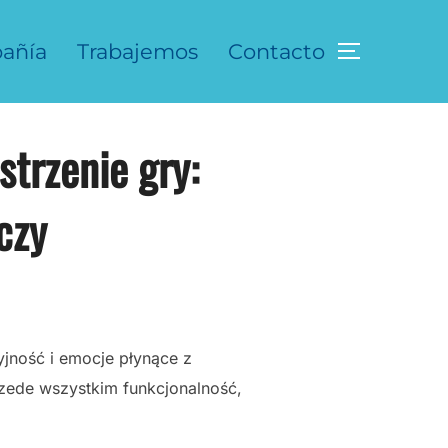
añía
Trabajemos
Contacto
ALTERNAR LA
trzenie gry:
czy
yjność i emocje płynące z
przede wszystkim funkcjonalność,