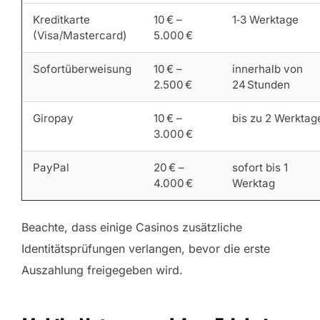
Kreditkarte
10 € –
1‑3 Werktage
(Visa/Mastercard)
5.000 €
Sofortüberweisung
10 € –
innerhalb von
2.500 €
24 Stunden
Giropay
10 € –
bis zu 2 Werktag
3.000 €
PayPal
20 € –
sofort bis 1
4.000 €
Werktag
Beachte, dass einige Casinos zusätzliche
Identitätsprüfungen verlangen, bevor die erste
Auszahlung freigegeben wird.