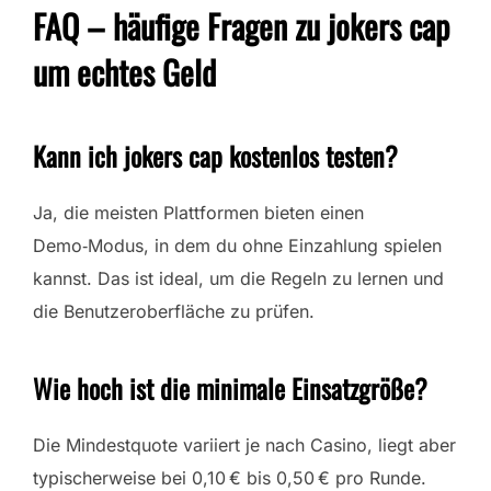
FAQ – häufige Fragen zu jokers cap
um echtes Geld
Kann ich jokers cap kostenlos testen?
Ja, die meisten Plattformen bieten einen
Demo‑Modus, in dem du ohne Einzahlung spielen
kannst. Das ist ideal, um die Regeln zu lernen und
die Benutzeroberfläche zu prüfen.
Wie hoch ist die minimale Einsatzgröße?
Die Mindestquote variiert je nach Casino, liegt aber
typischerweise bei 0,10 € bis 0,50 € pro Runde.