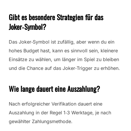
Gibt es besondere Strategien für das
Joker‑Symbol?
Das Joker‑Symbol ist zufällig, aber wenn du ein
hohes Budget hast, kann es sinnvoll sein, kleinere
Einsätze zu wählen, um länger im Spiel zu bleiben
und die Chance auf das Joker‑Trigger zu erhöhen.
Wie lange dauert eine Auszahlung?
Nach erfolgreicher Verifikation dauert eine
Auszahlung in der Regel 1‑3 Werktage, je nach
gewählter Zahlungsmethode.