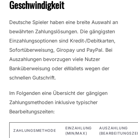
Geschwindigkeit
Deutsche Spieler haben eine breite Auswahl an
bewährten Zahlungslösungen. Die gängigsten
Einzahlungsoptionen sind Kredit‑/Debitkarten,
Sofortüberweisung, Giropay und PayPal. Bei
Auszahlungen bevorzugen viele Nutzer
Banküberweisung oder eWallets wegen der
schnellen Gutschrift.
Im Folgenden eine Übersicht der gängigen
Zahlungsmethoden inklusive typischer
Bearbeitungszeiten:
EINZAHLUNG
AUSZAHLUNG
ZAHLUNGSMETHODE
(MIN/MAX)
(BEARBEITUNGSZEI