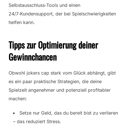
Selbstausschluss‑Tools und einen
24/7‑Kundensupport, der bei Spielschwierigkeiten
helfen kann.
Tipps zur Optimierung deiner
Gewinnchancen
Obwohl jokers cap stark vom Glück abhängt, gibt
es ein paar praktische Strategien, die deine
Spielzeit angenehmer und potenziell profitabler
machen:
Setze nur Geld, das du bereit bist zu verlieren
– das reduziert Stress.