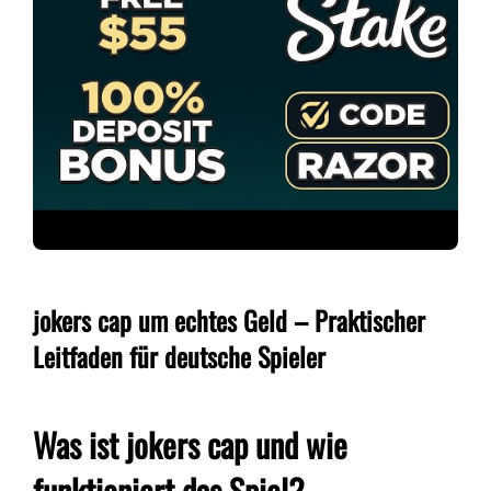
jokers cap um echtes Geld – Praktischer
Leitfaden für deutsche Spieler
Was ist jokers cap und wie
funktioniert das Spiel?