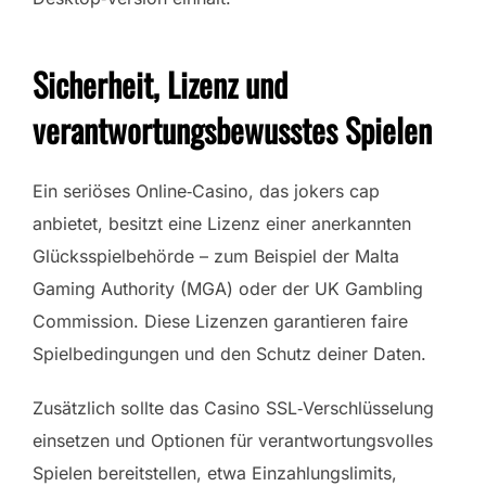
Sicherheit, Lizenz und
verantwortungsbewusstes Spielen
Ein seriöses Online‑Casino, das jokers cap
anbietet, besitzt eine Lizenz einer anerkannten
Glücksspielbehörde – zum Beispiel der Malta
Gaming Authority (MGA) oder der UK Gambling
Commission. Diese Lizenzen garantieren faire
Spielbedingungen und den Schutz deiner Daten.
Zusätzlich sollte das Casino SSL‑Verschlüsselung
einsetzen und Optionen für verantwortungsvolles
Spielen bereitstellen, etwa Einzahlungslimits,