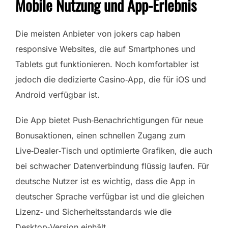
Mobile Nutzung und App-Erlebnis
Die meisten Anbieter von jokers cap haben
responsive Websites, die auf Smartphones und
Tablets gut funktionieren. Noch komfortabler ist
jedoch die dedizierte Casino‑App, die für iOS und
Android verfügbar ist.
Die App bietet Push‑Benachrichtigungen für neue
Bonusaktionen, einen schnellen Zugang zum
Live‑Dealer‑Tisch und optimierte Grafiken, die auch
bei schwacher Datenverbindung flüssig laufen. Für
deutsche Nutzer ist es wichtig, dass die App in
deutscher Sprache verfügbar ist und die gleichen
Lizenz‑ und Sicherheitsstandards wie die
Desktop‑Version einhält.