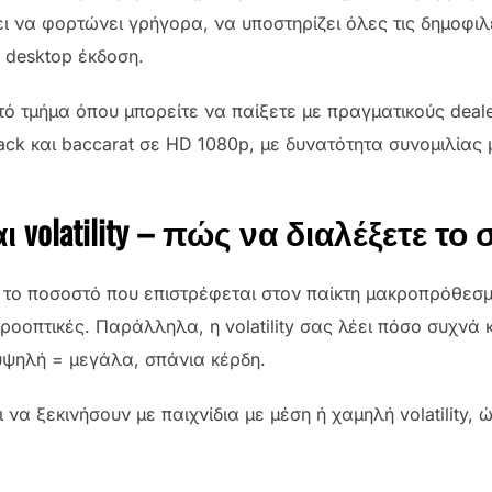
ει να φορτώνει γρήγορα, να υποστηρίζει όλες τις δημοφι
ν desktop έκδοση.
τό τμήμα όπου μπορείτε να παίξετε με πραγματικούς deale
jack και baccarat σε HD 1080p, με δυνατότητα συνομιλίας 
αι volatility – πώς να διαλέξετε τ
νει το ποσοστό που επιστρέφεται στον παίκτη μακροπρόθεσμ
οπτικές. Παράλληλα, η volatility σας λέει πόσο συχνά κ
, υψηλή = μεγάλα, σπάνια κέρδη.
 να ξεκινήσουν με παιχνίδια με μέση ή χαμηλή volatility, 