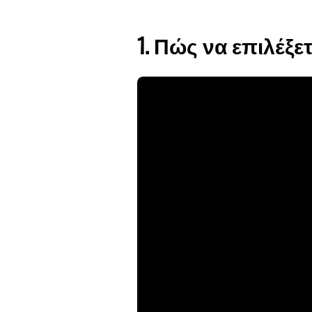
1. Πώς να επιλέξ