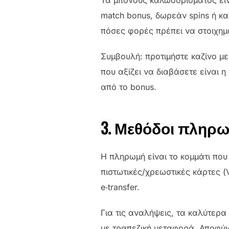
Τα μπόνους καλωσορίσματος είνα
match bonus, δωρεάν spins ή και
πόσες φορές πρέπει να στοιχημ
Συμβουλή: προτιμήστε καζίνο μ
που αξίζει να διαβάσετε είναι η
από το bonus.
3. Μεθόδοι πληρω
Η πληρωμή είναι το κομμάτι που
πιστωτικές/χρεωστικές κάρτες (Vi
e‑transfer.
Για τις αναλήψεις, τα καλύτερα
με τραπεζική μεταφορά. Αποφύγ