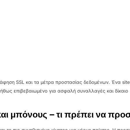
 casino
lity – πώς να διαλέξετε το σωστό
εύθυνο παιχνίδι
ρυφαίων καζίνο στην Ελλάδα (2024)
 κινητό μου;
στο καζίνο για νέους;
καθυστερήσει;
ράφηση SSL και τα μέτρα προστασίας δεδομένων. Ένα site
υνήθως επιβεβαιωμένο για ασφαλή συναλλαγές και δίκαιο
αι μπόνους – τι πρέπει να προ