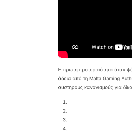
Η πρώτη προτεραιότητα όταν ψάχ
άδεια από τη Malta Gaming Auth
αυστηρούς κανονισμούς για δίκαι
1. Πώς να επιλέξετε ασφαλ
2. Καλωσόρισμα και μπόνους
3. Μεθόδοι πληρωμής και 
4. Εγγραφή & επαλήθευση –