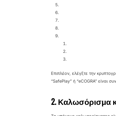
5. Εμπειρία σε mobile & live
6. Παιχνίδια, RTP και volati
7. Υποστήριξη πελατών & υπ
8. Συγκριτικός πίνακας κο
9. Συχνές ερωτήσεις (FAQ)
Μπορώ να παίξω από το
Ποιο είναι το πιο αξιόπι
Τι κάνω αν η ανάληψη 
Επιπλέον, ελέγξτε την κρυπτογ
“SafePlay” ή “eCOGRA” είναι σ
2. Καλωσόρισμα κ