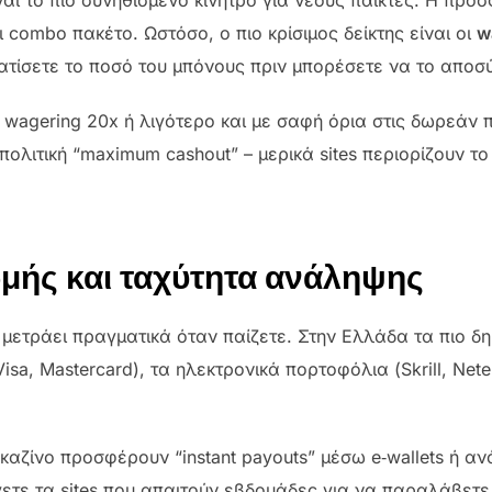
ι το πιο συνηθισμένο κίνητρο για νέους παίκτες. Η προ
 combo πακέτο. Ωστόσο, ο πιο κρίσιμος δείκτης είναι οι
w
ατίσετε το ποσό του μπόνους πριν μπορέσετε να το αποσ
ε wagering 20x ή λιγότερο και με σαφή όρια στις δωρεά
 πολιτική “maximum cashout” – μερικά sites περιορίζουν τ
μής και ταχύτητα ανάληψης
 μετράει πραγματικά όταν παίζετε. Στην Ελλάδα τα πιο δη
sa, Mastercard), τα ηλεκτρονικά πορτοφόλια (Skrill, Netel
 καζίνο προσφέρουν “instant payouts” μέσω e‑wallets ή α
ετε τα sites που απαιτούν εβδομάδες για να παραλάβετ