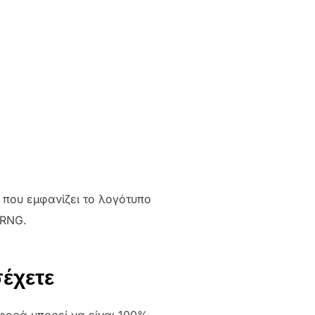
 που εμφανίζει το λογότυπο
 RNG.
σέχετε