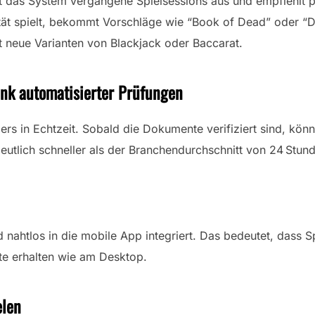
t das System vergangene Spielsessions aus und empfiehlt p
ität spielt, bekommt Vorschläge wie “Book of Dead” oder “D
t neue Varianten von Blackjack oder Baccarat.
nk automatisierter Prüfungen
ielers in Echtzeit. Sobald die Dokumente verifiziert sind, k
eutlich schneller als der Branchendurchschnitt von 24 Stun
nd nahtlos in die mobile App integriert. Das bedeutet, dass 
 erhalten wie am Desktop.
elen