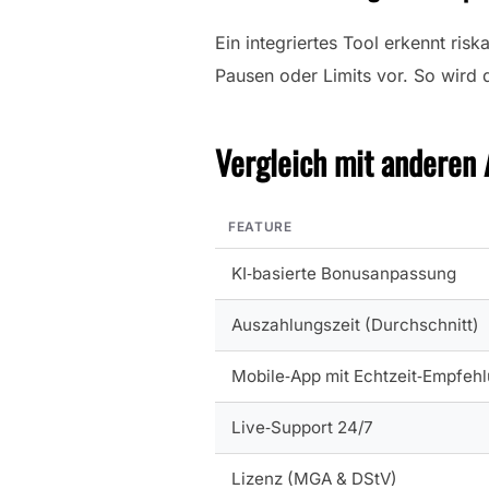
Ein integriertes Tool erkennt ris
Pausen oder Limits vor. So wird 
Vergleich mit anderen 
FEATURE
KI‑basierte Bonusanpassung
Auszahlungszeit (Durchschnitt)
Mobile‑App mit Echtzeit‑Empfeh
Live‑Support 24/7
Lizenz (MGA & DStV)