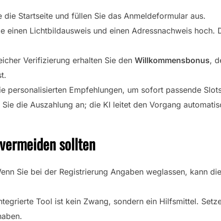
 die Startseite und füllen Sie das Anmeldeformular aus.
e einen Lichtbildausweis und einen Adressnachweis hoch. D
icher Verifizierung erhalten Sie den
Willkommensbonus
, d
t.
ie personalisierten Empfehlungen, um sofort passende Slots
 Sie die Auszahlung an; die KI leitet den Vorgang automatis
 vermeiden sollten
Wenn Sie bei der Registrierung Angaben weglassen, kann die
integrierte Tool ist kein Zwang, sondern ein Hilfsmittel. Set
haben.