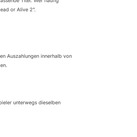
assende Titel. Wer häufig
ead or Alive 2”.
önnen Auszahlungen innerhalb von
den.
Spieler unterwegs dieselben