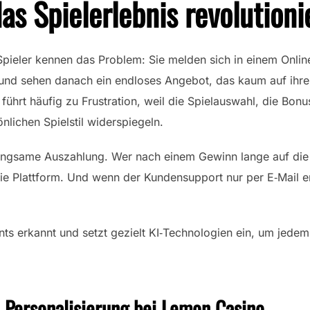
s Spielerlebnis revolutioni
Spieler kennen das Problem: Sie melden sich in einem Onlin
d sehen danach ein endloses Angebot, das kaum auf ihre V
 führt häufig zu Frustration, weil die Spielauswahl, die Bo
nlichen Spielstil widerspiegeln.
ie langsame Auszahlung. Wer nach einem Gewinn lange auf d
 die Plattform. Und wenn der Kundensupport nur per E‑Mail er
nts erkannt und setzt gezielt KI‑Technologien ein, um jede
e Personalisierung bei Lemon Casino