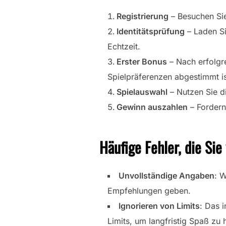
Registrierung
– Besuchen Sie
Identitätsprüfung
– Laden Si
Echtzeit.
Erster Bonus
– Nach erfolgre
Spielpräferenzen abgestimmt is
Spielauswahl
– Nutzen Sie d
Gewinn auszahlen
– Fordern
Häufige Fehler, die Sie
Unvollständige Angaben
: 
Empfehlungen geben.
Ignorieren von Limits
: Das 
Limits, um langfristig Spaß zu 