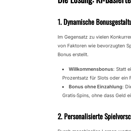
1. Dynamische Bonusgestalt
Im Gegensatz zu vielen Konkurren
von Faktoren wie bevorzugten Spie
Bonus erstellt.
Willkommensbonus
: Statt
Prozentsatz für Slots oder ein F
Bonus ohne Einzahlung
: Di
Gratis‑Spins, ohne dass Geld 
2. Personalisierte Spielvors