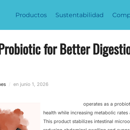
Productos
Sustentabilidad
Comp
obiotic for Better Digesti
Publicado
mes
en
junio 1, 2026
el
leanbiome review
operates as a probio
health while increasing metabolic rates 
This product stabilizes intestinal micr
reducing abdominal swelling and suppre