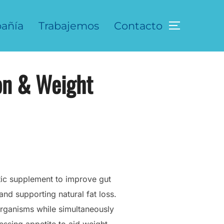
añía
Trabajemos
Contacto
ALTERNAR LA
on & Weight
tic supplement to improve gut
and supporting natural fat loss.
oorganisms while simultaneously
ssing appetite to aid weight