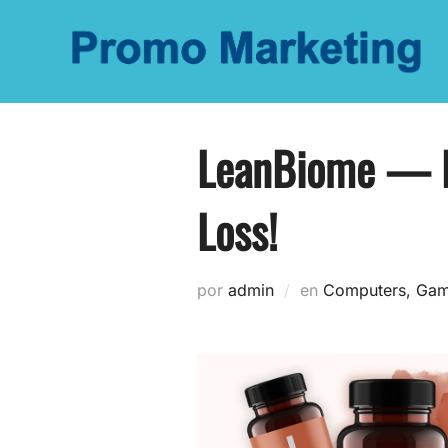
Saltar
al
contenido
LeanBiome — Pr
Loss!
por
admin
en
Computers, Ga