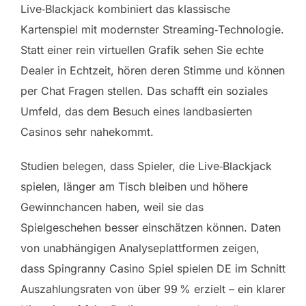
Live‑Blackjack kombiniert das klassische
Kartenspiel mit modernster Streaming‑Technologie.
Statt einer rein virtuellen Grafik sehen Sie echte
Dealer in Echtzeit, hören deren Stimme und können
per Chat Fragen stellen. Das schafft ein soziales
Umfeld, das dem Besuch eines landbasierten
Casinos sehr nahekommt.
Studien belegen, dass Spieler, die Live‑Blackjack
spielen, länger am Tisch bleiben und höhere
Gewinnchancen haben, weil sie das
Spielgeschehen besser einschätzen können. Daten
von unabhängigen Analyseplattformen zeigen,
dass Spingranny Casino Spiel spielen DE im Schnitt
Auszahlungsraten von über 99 % erzielt – ein klarer