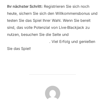
Ihr nächster Schritt:
Registrieren Sie sich noch
heute, sichern Sie sich den Willkommensbonus und
testen Sie das Spiel Ihrer Wahl. Wenn Sie bereit
sind, das volle Potenzial von Live‑Blackjack zu
nutzen, besuchen Sie die Seite und
Spingranny
Casino Spiel spielen DE
. Viel Erfolg und genießen
Sie das Spiel!
AUTOR DE LA ENTRADA