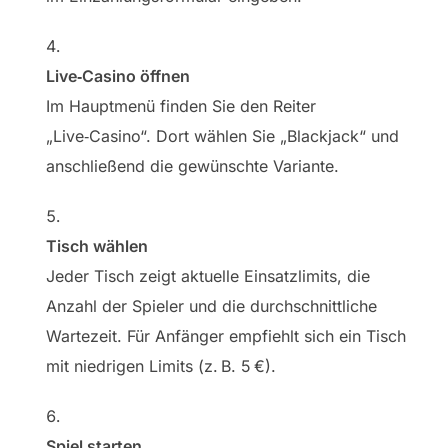
Live‑Casino öffnen
Im Hauptmenü finden Sie den Reiter
„Live‑Casino“. Dort wählen Sie „Blackjack“ und
anschließend die gewünschte Variante.
Tisch wählen
Jeder Tisch zeigt aktuelle Einsatzlimits, die
Anzahl der Spieler und die durchschnittliche
Wartezeit. Für Anfänger empfiehlt sich ein Tisch
mit niedrigen Limits (z. B. 5 €).
Spiel starten