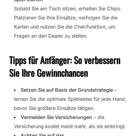
Sobald Sie am Tisch sitzen, erhalten Sie Chips.
Platzieren Sie Ihre Einsätze, verfolgen Sie die
Karten und nutzen Sie die Chat‑Funktion, um
Fragen an den Dealer zu stellen.
Tipps für Anfänger: So verbessern
Sie Ihre Gewinnchancen
Setzen Sie auf Basis der Grundstrategie
–
lernen Sie die optimale Spielweise für jede Hand,
bevor Sie größere Einsätze tätigen.
Vermeiden Sie Versicherungen
– die
Versicherung kostet meist mehr, als sie einbringt.
Achten Sie auf das