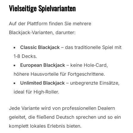
Vielseitige Spielvarianten
Auf der Plattform finden Sie mehrere
Blackjack‑Varianten, darunter:
Classic Blackjack
– das traditionelle Spiel mit
1‑8 Decks.
European Blackjack
– keine Hole‑Card,
höhere Hausvorteile für Fortgeschrittene.
Unlimited Blackjack
– unbegrenzte Einsätze,
ideal für High‑Roller.
Jede Variante wird von professionellen Dealern
geleitet, die fließend Deutsch sprechen und so ein
komplett lokales Erlebnis bieten.