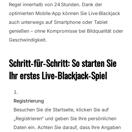
Regel innerhalb von 24 Stunden. Dank der
optimierten Mobile‑App können Sie Live‑Blackjack
auch unterwegs auf Smartphone oder Tablet
genießen – ohne Kompromisse bei Bildqualität oder
Geschwindigkeit.
Schritt‑für‑Schritt: So starten Sie
Ihr erstes Live‑Blackjack‑Spiel
Registrierung
Besuchen Sie die Startseite, klicken Sie auf
„Registrieren“ und geben Sie Ihre persönlichen
Daten ein. Achten Sie darauf, dass Ihre Angaben