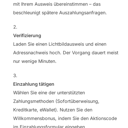
mit Ihrem Ausweis übereinstimmen – das
beschleunigt spätere Auszahlungsanfragen.
Verifizierung
Laden Sie einen Lichtbildausweis und einen
Adressnachweis hoch. Der Vorgang dauert meist
nur wenige Minuten.
Einzahlung tätigen
Wählen Sie eine der unterstützten
Zahlungsmethoden (Sofortüberweisung,
Kreditkarte, eWallet). Nutzen Sie den
Willkommensbonus, indem Sie den Aktionscode
im Einzahlungsformular eingeben.