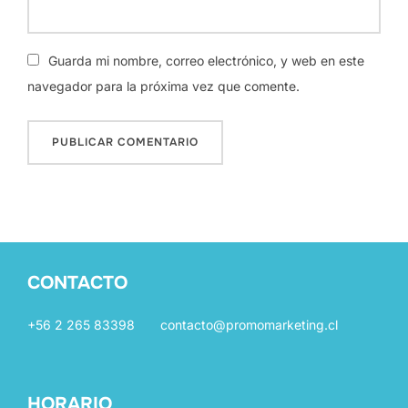
Guarda mi nombre, correo electrónico, y web en este
navegador para la próxima vez que comente.
CONTACTO
+56 2 265 83398
contacto@promomarketing.cl
HORARIO