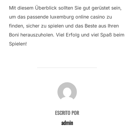
Mit diesem Überblick sollten Sie gut gerüstet sein,
um das passende luxemburg online casino zu
finden, sicher zu spielen und das Beste aus Ihren
Boni herauszuholen. Viel Erfolg und viel Spaß beim
Spielen!
AUTOR DE LA ENTRADA
ESCRITO POR
admin