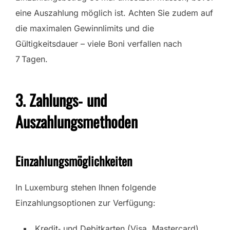
eine Auszahlung möglich ist. Achten Sie zudem auf
die maximalen Gewinnlimits und die
Gültigkeitsdauer – viele Boni verfallen nach
7 Tagen.
3. Zahlungs‑ und
Auszahlungsmethoden
Einzahlungsmöglichkeiten
In Luxemburg stehen Ihnen folgende
Einzahlungsoptionen zur Verfügung:
Kredit‑ und Debitkarten (Visa, Mastercard)