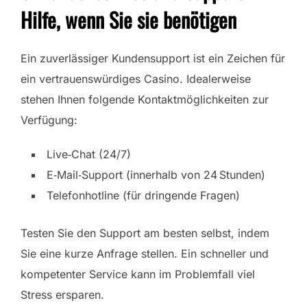
Hilfe, wenn Sie sie benötigen
Ein zuverlässiger Kundensupport ist ein Zeichen für
ein vertrauenswürdiges Casino. Idealerweise
stehen Ihnen folgende Kontaktmöglichkeiten zur
Verfügung:
Live‑Chat (24/7)
E‑Mail‑Support (innerhalb von 24 Stunden)
Telefonhotline (für dringende Fragen)
Testen Sie den Support am besten selbst, indem
Sie eine kurze Anfrage stellen. Ein schneller und
kompetenter Service kann im Problemfall viel
Stress ersparen.