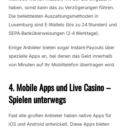
haben, sonst kann das zu Verzögerungen führen.
Die beliebtesten Auszahlungsmethoden in
Luxemburg sind E‑Wallets (bis zu 24 Stunden) und
SEPA‑Banküberweisungen (2‑4 Werktage).
Einige Anbieter bieten sogar Instant‑Payouts über
spezielle Apps an, bei denen das Geld innerhalb
von Minuten auf Ihr Mobiltelefon übertragen wird.
4. Mobile Apps und Live Casino –
Spielen unterwegs
Fast alle großen Anbieter haben native Apps für
iOS und Android entwickelt. Diese Apps bieten