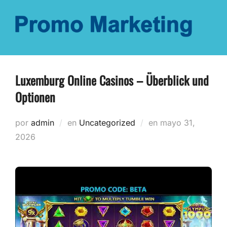
Saltar
al
contenido
Luxemburg Online Casinos – Überblick und
Optionen
Publicado
por
admin
en
Uncategorized
en
mayo 31,
el
2026