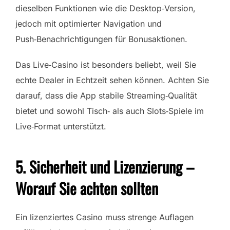
dieselben Funktionen wie die Desktop‑Version,
jedoch mit optimierter Navigation und
Push‑Benachrichtigungen für Bonusaktionen.
Das Live‑Casino ist besonders beliebt, weil Sie
echte Dealer in Echtzeit sehen können. Achten Sie
darauf, dass die App stabile Streaming‑Qualität
bietet und sowohl Tisch‑ als auch Slots‑Spiele im
Live‑Format unterstützt.
5. Sicherheit und Lizenzierung –
Worauf Sie achten sollten
Ein lizenziertes Casino muss strenge Auflagen