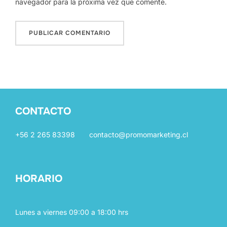
navegador para la próxima vez que comente.
CONTACTO
+56 2 265 83398
contacto@promomarketing.cl
HORARIO
Lunes a viernes 09:00 a 18:00 hrs