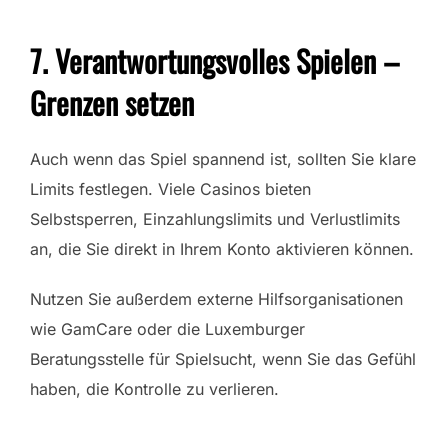
7. Verantwortungsvolles Spielen –
Grenzen setzen
Auch wenn das Spiel spannend ist, sollten Sie klare
Limits festlegen. Viele Casinos bieten
Selbstsperren, Einzahlungslimits und Verlustlimits
an, die Sie direkt in Ihrem Konto aktivieren können.
Nutzen Sie außerdem externe Hilfsorganisationen
wie GamCare oder die Luxemburger
Beratungsstelle für Spielsucht, wenn Sie das Gefühl
haben, die Kontrolle zu verlieren.