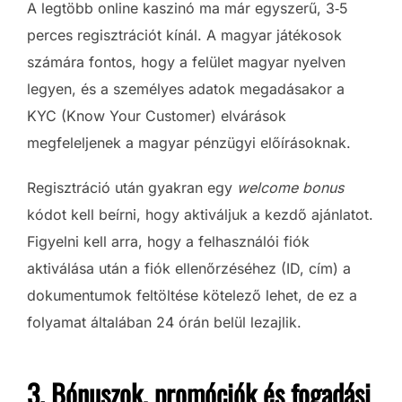
A legtöbb online kaszinó ma már egyszerű, 3‑5
perces regisztrációt kínál. A magyar játékosok
számára fontos, hogy a felület magyar nyelven
legyen, és a személyes adatok megadásakor a
KYC (Know Your Customer) elvárások
megfeleljenek a magyar pénzügyi előírásoknak.
Regisztráció után gyakran egy
welcome bonus
kódot kell beírni, hogy aktiváljuk a kezdő ajánlatot.
Figyelni kell arra, hogy a felhasználói fiók
aktiválása után a fiók ellenőrzéséhez (ID, cím) a
dokumentumok feltöltése kötelező lehet, de ez a
folyamat általában 24 órán belül lezajlik.
3. Bónuszok, promóciók és fogadási