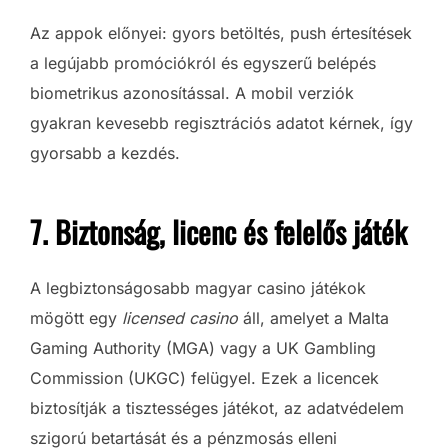
Az appok előnyei: gyors betöltés, push értesítések
a legújabb promóciókról és egyszerű belépés
biometrikus azonosítással. A mobil verziók
gyakran kevesebb regisztrációs adatot kérnek, így
gyorsabb a kezdés.
7. Biztonság, licenc és felelős játék
A legbiztonságosabb magyar casino játékok
mögött egy
licensed casino
áll, amelyet a Malta
Gaming Authority (MGA) vagy a UK Gambling
Commission (UKGC) felügyel. Ezek a licencek
biztosítják a tisztességes játékot, az adatvédelem
szigorú betartását és a pénzmosás elleni