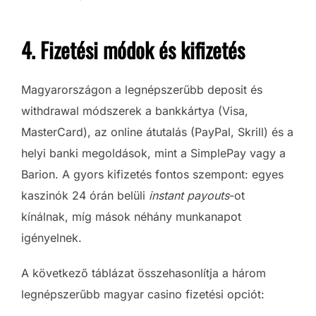
4. Fizetési módok és kifizetés
Magyarországon a legnépszerűbb deposit és
withdrawal módszerek a bankkártya (Visa,
MasterCard), az online átutalás (PayPal, Skrill) és a
helyi banki megoldások, mint a SimplePay vagy a
Barion. A gyors kifizetés fontos szempont: egyes
kaszinók 24 órán belüli
instant payouts
-ot
kínálnak, míg mások néhány munkanapot
igényelnek.
A következő táblázat összehasonlítja a három
legnépszerűbb magyar casino fizetési opciót: