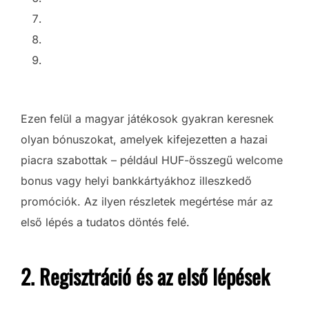
7. Biztonság, licenc és felelős játék
8. Ügyfélszolgálat és támogatás
9. Döntési segédlet – Hogyan válasszunk
kaszinót?
Ezen felül a magyar játékosok gyakran keresnek
olyan bónuszokat, amelyek kifejezetten a hazai
piacra szabottak – például HUF-összegű welcome
bonus vagy helyi bankkártyákhoz illeszkedő
promóciók. Az ilyen részletek megértése már az
első lépés a tudatos döntés felé.
2. Regisztráció és az első lépések