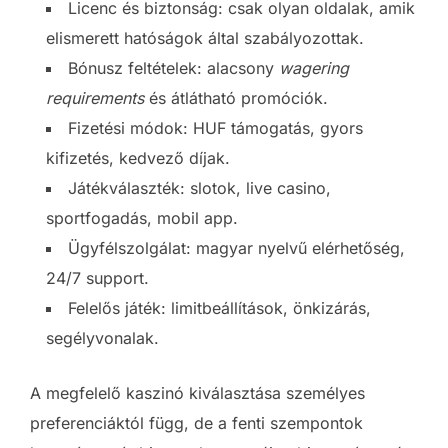
Licenc és biztonság: csak olyan oldalak, amik
elismerett hatóságok által szabályozottak.
Bónusz feltételek: alacsony
wagering
requirements
és átlátható promóciók.
Fizetési módok: HUF támogatás, gyors
kifizetés, kedvező díjak.
Játékválaszték: slotok, live casino,
sportfogadás, mobil app.
Ügyfélszolgálat: magyar nyelvű elérhetőség,
24/7 support.
Felelős játék: limitbeállítások, önkizárás,
segélyvonalak.
A megfelelő kaszinó kiválasztása személyes
preferenciáktól függ, de a fenti szempontok