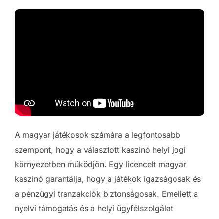
A magyar játékosok számára a legfontosabb
szempont, hogy a választott kaszinó helyi jogi
környezetben működjön. Egy licencelt magyar
kaszinó garantálja, hogy a játékok igazságosak és
a pénzügyi tranzakciók biztonságosak. Emellett a
nyelvi támogatás és a helyi ügyfélszolgálat