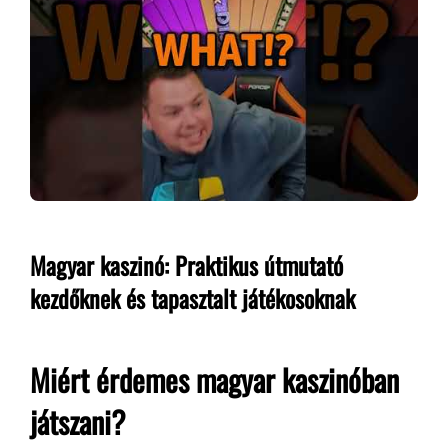
Magyar kaszinó: Praktikus útmutató
kezdőknek és tapasztalt játékosoknak
Miért érdemes magyar kaszinóban
játszani?