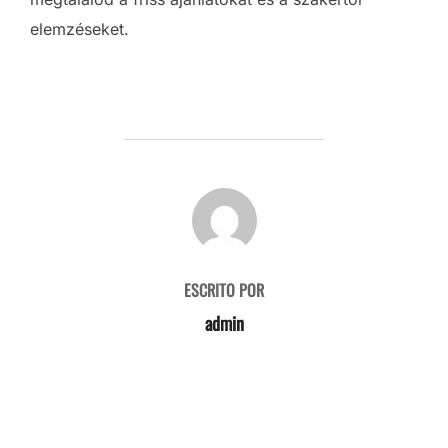
elemzéseket.
AUTOR DE LA ENTRADA
ESCRITO POR
admin