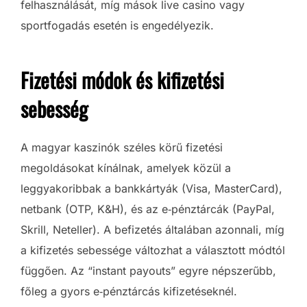
felhasználását, míg mások live casino vagy
sportfogadás esetén is engedélyezik.
Fizetési módok és kifizetési
sebesség
A magyar kaszinók széles körű fizetési
megoldásokat kínálnak, amelyek közül a
leggyakoribbak a bankkártyák (Visa, MasterCard),
netbank (OTP, K&H), és az e‑pénztárcák (PayPal,
Skrill, Neteller). A befizetés általában azonnali, míg
a kifizetés sebessége változhat a választott módtól
függően. Az “instant payouts” egyre népszerűbb,
főleg a gyors e‑pénztárcás kifizetéseknél.