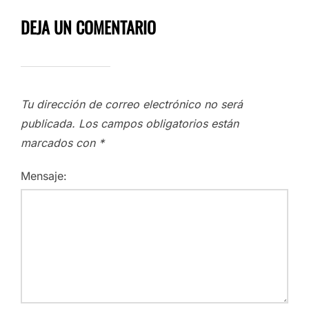
DEJA UN COMENTARIO
Tu dirección de correo electrónico no será
publicada.
Los campos obligatorios están
marcados con
*
Mensaje: