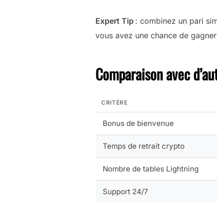
Expert Tip
: combinez un pari sim
vous avez une chance de gagner m
Comparaison avec d’aut
CRITÈRE
Bonus de bienvenue
Temps de retrait crypto
Nombre de tables Lightning
Support 24/7