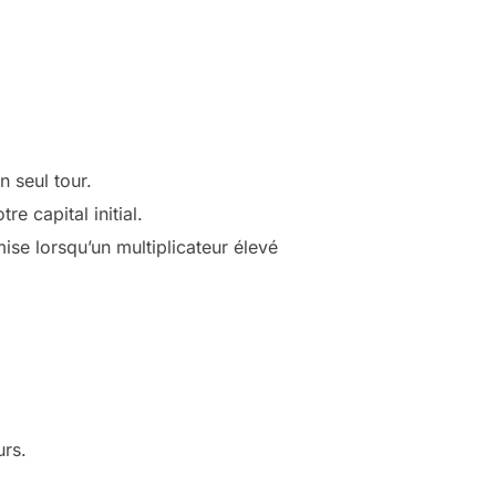
n seul tour.
e capital initial.
ise lorsqu’un multiplicateur élevé
urs.