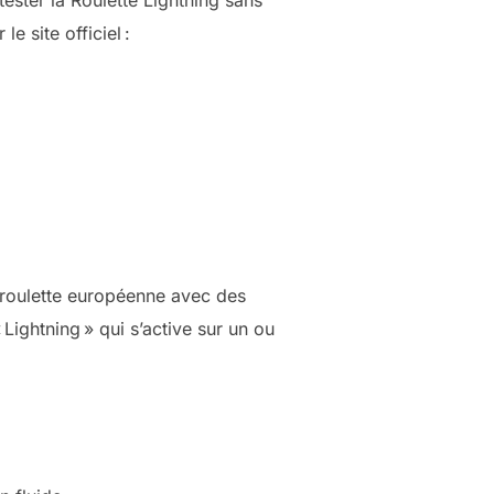
 tester la Roulette Lightning sans
e site officiel :
Stake Casino
a roulette européenne avec des
Lightning » qui s’active sur un ou