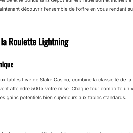
enue et le bonus sans dépôt attirent l’attention et incitent à
intenant découvrir l’ensemble de l’offre en vous rendant sur l
 la Roulette Lightning
mique
aux tables Live de Stake Casino, combine la classicité de l
uvent atteindre 500 x votre mise. Chaque tour comporte un « 
des gains potentiels bien supérieurs aux tables standards.