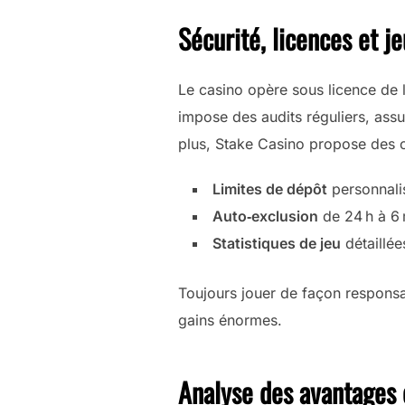
Sécurité, licences et j
Le casino opère sous licence de l
impose des audits réguliers, assu
plus, Stake Casino propose des ou
Limites de dépôt
personnali
Auto‑exclusion
de 24 h à 6 
Statistiques de jeu
détaillée
Toujours jouer de façon responsa
gains énormes.
Analyse des avantages 