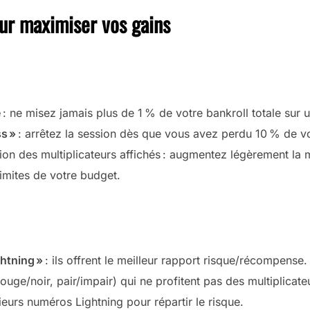
ur maximiser vos gains
e
: ne misez jamais plus de 1 % de votre bankroll totale sur u
ss »
: arrêtez la session dès que vous avez perdu 10 % de votr
on des multiplicateurs affichés : augmentez légèrement la m
limites de votre budget.
ghtning »
: ils offrent le meilleur rapport risque/récompense.
ouge/noir, pair/impair) qui ne profitent pas des multiplicate
eurs numéros Lightning pour répartir le risque.