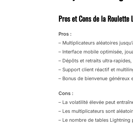
Pros et Cons de la Roulette 
Pros :
– Multiplicateurs aléatoires jusqu
– Interface mobile optimisée, jou
– Dépôts et retraits ultra‑rapides,
– Support client réactif et multili
– Bonus de bienvenue généreux et
Cons :
– La volatilité élevée peut entraî
– Les multiplicateurs sont aléatoi
– Le nombre de tables Lightning p