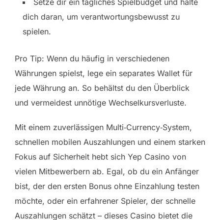
Setze dir ein tägliches Spielbudget und halte
dich daran, um verantwortungsbewusst zu
spielen.
Pro Tip: Wenn du häufig in verschiedenen
Währungen spielst, lege ein separates Wallet für
jede Währung an. So behältst du den Überblick
und vermeidest unnötige Wechselkursverluste.
Mit einem zuverlässigen Multi‑Currency‑System,
schnellen mobilen Auszahlungen und einem starken
Fokus auf Sicherheit hebt sich Yep Casino von
vielen Mitbewerbern ab. Egal, ob du ein Anfänger
bist, der den ersten Bonus ohne Einzahlung testen
möchte, oder ein erfahrener Spieler, der schnelle
Auszahlungen schätzt – dieses Casino bietet die