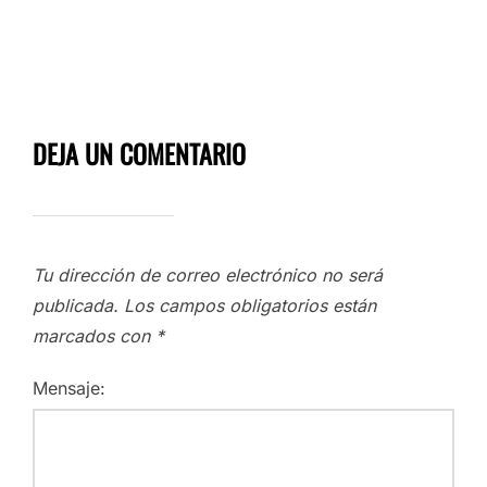
DEJA UN COMENTARIO
Tu dirección de correo electrónico no será
publicada.
Los campos obligatorios están
marcados con
*
Mensaje: