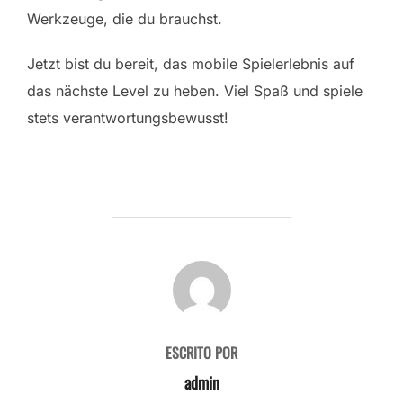
Werkzeuge, die du brauchst.
Jetzt bist du bereit, das mobile Spielerlebnis auf
das nächste Level zu heben. Viel Spaß und spiele
stets verantwortungsbewusst!
AUTOR DE LA ENTRADA
ESCRITO POR
admin