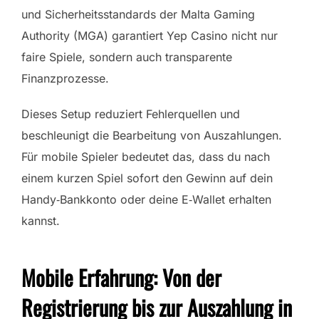
und Sicherheitsstandards der Malta Gaming
Authority (MGA) garantiert Yep Casino nicht nur
faire Spiele, sondern auch transparente
Finanzprozesse.
Dieses Setup reduziert Fehlerquellen und
beschleunigt die Bearbeitung von Auszahlungen.
Für mobile Spieler bedeutet das, dass du nach
einem kurzen Spiel sofort den Gewinn auf dein
Handy‑Bankkonto oder deine E‑Wallet erhalten
kannst.
Mobile Erfahrung: Von der
Registrierung bis zur Auszahlung in