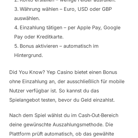
Währung wählen – Euro, USD oder GBP
auswählen.
Einzahlung tätigen – per Apple Pay, Google
Pay oder Kreditkarte.
Bonus aktivieren – automatisch im
Hintergrund.
Did You Know? Yep Casino bietet einen Bonus
ohne Einzahlung an, der ausschließlich für mobile
Nutzer verfügbar ist. So kannst du das
Spielangebot testen, bevor du Geld einzahlst.
Nach dem Spiel wählst du im Cash‑Out‑Bereich
deine gewünschte Auszahlungsmethode. Die
Plattform prüft automatisch, ob das gewählte