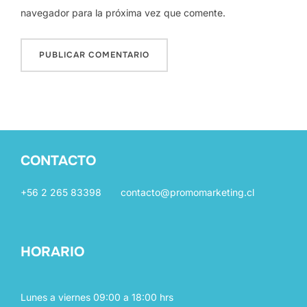
navegador para la próxima vez que comente.
CONTACTO
+56 2 265 83398
contacto@promomarketing.cl
HORARIO
Lunes a viernes 09:00 a 18:00 hrs