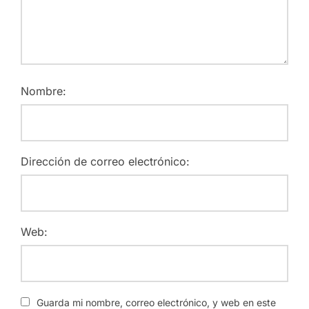
Nombre:
Dirección de correo electrónico:
Web:
Guarda mi nombre, correo electrónico, y web en este