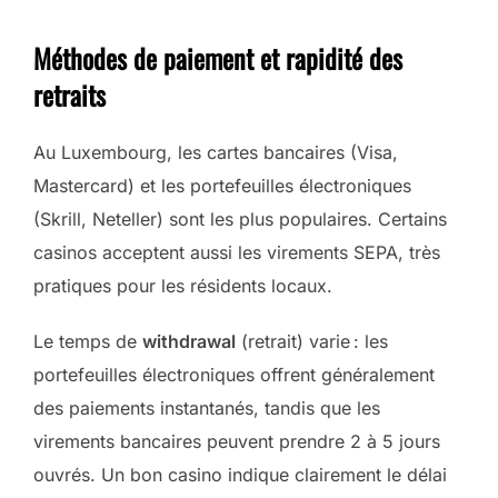
Méthodes de paiement et rapidité des
retraits
Au Luxembourg, les cartes bancaires (Visa,
Mastercard) et les portefeuilles électroniques
(Skrill, Neteller) sont les plus populaires. Certains
casinos acceptent aussi les virements SEPA, très
pratiques pour les résidents locaux.
Le temps de
withdrawal
(retrait) varie : les
portefeuilles électroniques offrent généralement
des paiements instantanés, tandis que les
virements bancaires peuvent prendre 2 à 5 jours
ouvrés. Un bon casino indique clairement le délai