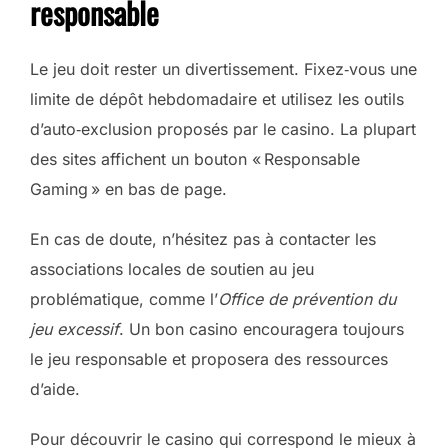
responsable
Le jeu doit rester un divertissement. Fixez‑vous une
limite de dépôt hebdomadaire et utilisez les outils
d’auto‑exclusion proposés par le casino. La plupart
des sites affichent un bouton « Responsable
Gaming » en bas de page.
En cas de doute, n’hésitez pas à contacter les
associations locales de soutien au jeu
problématique, comme l’
Office de prévention du
jeu excessif
. Un bon casino encouragera toujours
le jeu responsable et proposera des ressources
d’aide.
Pour découvrir le casino qui correspond le mieux à