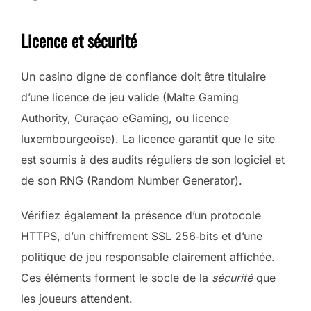
Licence et sécurité
Un casino digne de confiance doit être titulaire
d’une licence de jeu valide (Malte Gaming
Authority, Curaçao eGaming, ou licence
luxembourgeoise). La licence garantit que le site
est soumis à des audits réguliers de son logiciel et
de son RNG (Random Number Generator).
Vérifiez également la présence d’un protocole
HTTPS, d’un chiffrement SSL 256‑bits et d’une
politique de jeu responsable clairement affichée.
Ces éléments forment le socle de la
sécurité
que
les joueurs attendent.