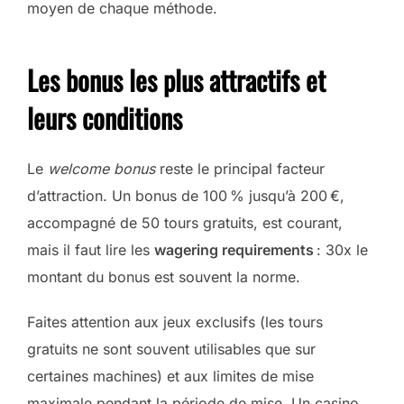
moyen de chaque méthode.
Les bonus les plus attractifs et
leurs conditions
Le
welcome bonus
reste le principal facteur
d’attraction. Un bonus de 100 % jusqu’à 200 €,
accompagné de 50 tours gratuits, est courant,
mais il faut lire les
wagering requirements
: 30x le
montant du bonus est souvent la norme.
Faites attention aux jeux exclusifs (les tours
gratuits ne sont souvent utilisables que sur
certaines machines) et aux limites de mise
maximale pendant la période de mise. Un casino