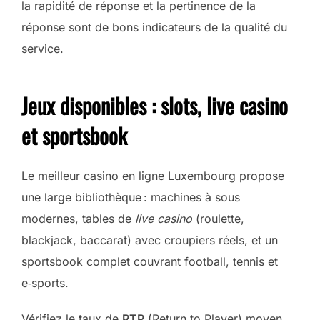
la rapidité de réponse et la pertinence de la
réponse sont de bons indicateurs de la qualité du
service.
Jeux disponibles : slots, live casino
et sportsbook
Le meilleur casino en ligne Luxembourg propose
une large bibliothèque : machines à sous
modernes, tables de
live casino
(roulette,
blackjack, baccarat) avec croupiers réels, et un
sportsbook complet couvrant football, tennis et
e‑sports.
Vérifiez le taux de
RTP
(Return to Player) moyen