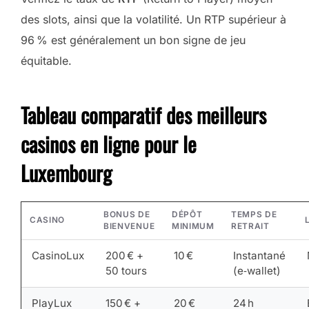
des slots, ainsi que la volatilité. Un RTP supérieur à
96 % est généralement un bon signe de jeu
équitable.
Tableau comparatif des meilleurs
casinos en ligne pour le
Luxembourg
BONUS DE
DÉPÔT
TEMPS DE
CASINO
BIENVENUE
MINIMUM
RETRAIT
CasinoLux
200 € +
10 €
Instantané
50 tours
(e‑wallet)
PlayLux
150 € +
20 €
24 h