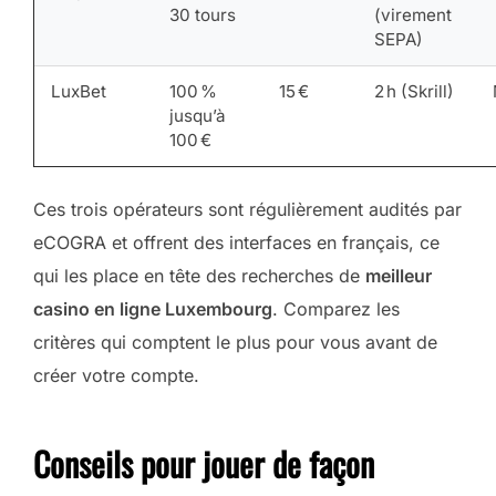
30 tours
(virement
SEPA)
LuxBet
100 %
15 €
2 h (Skrill)
jusqu’à
100 €
Ces trois opérateurs sont régulièrement audités par
eCOGRA et offrent des interfaces en français, ce
qui les place en tête des recherches de
meilleur
casino en ligne Luxembourg
. Comparez les
critères qui comptent le plus pour vous avant de
créer votre compte.
Conseils pour jouer de façon