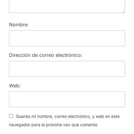
Nombre:
Dirección de correo electrónico:
Web:
Guarda mi nombre, correo electrónico, y web en este
navegador para la próxima vez que comente.