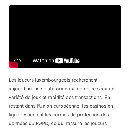
Les joueurs luxembourgeois recherchent
aujourd’hui une plateforme qui combine sécurité,
variété de jeux et rapidité des transactions. En
restant dans l’Union européenne, les casinos en
ligne respectent les normes de protection des
données du RGPD, ce qui rassure les joueurs