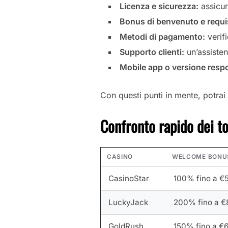
Licenza e sicurezza:
assicura
Bonus di benvenuto e requi
Metodi di pagamento:
verifi
Supporto clienti:
un’assisten
Mobile app o versione resp
Con questi punti in mente, potrai 
Confronto rapido dei 
CASINO
WELCOME BONU
CasinoStar
100% fino a €5
LuckyJack
200% fino a €8
GoldRush
150% fino a €6