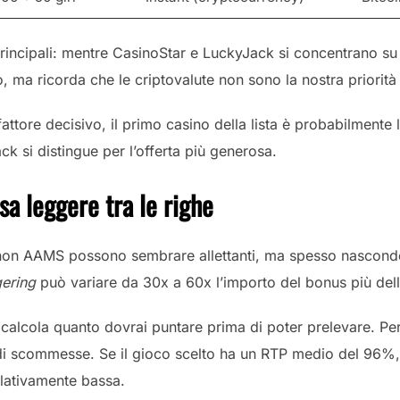
 principali: mentre CasinoStar e LuckyJack si concentrano su
o, ma ricorda che le criptovalute non sono la nostra priorità
 fattore decisivo, il primo casino della lista è probabilmente 
k si distingue per l’offerta più generosa.
a leggere tra le righe
 non AAMS possono sembrare allettanti, ma spesso nascond
ering
può variare da 30x a 60x l’importo del bonus più dell
, calcola quanto dovrai puntare prima di poter prelevare. P
di scommesse. Se il gioco scelto ha un RTP medio del 96%, l
elativamente bassa.