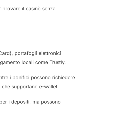
er provare il casinò senza
ard), portafogli elettronici
pagamento locali come Trustly.
entre i bonifici possono richiedere
nò che supportano e-wallet.
 per i depositi, ma possono