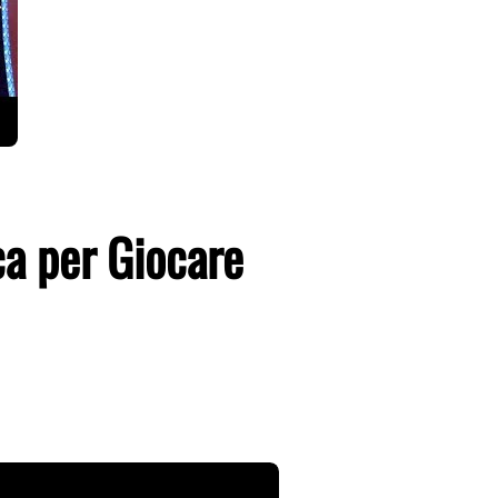
ca per Giocare