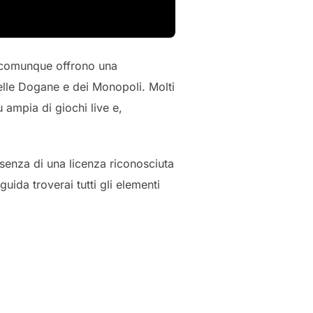
e comunque offrono una
delle Dogane e dei Monopoli. Molti
ampia di giochi live e,
esenza di una licenza riconosciuta
ida troverai tutti gli elementi