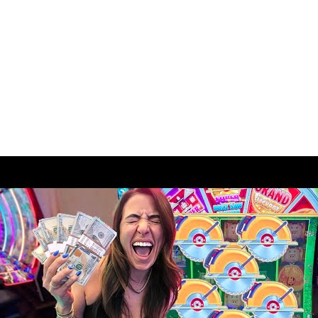
uni e velocità di prelievo
 verifica KYC
arsi
que
zza
o passo