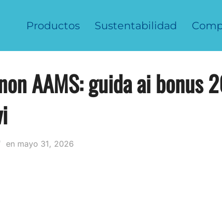
Productos
Sustentabilidad
Comp
 non AAMS: guida ai bonus 2
vi
Publicado
en
mayo 31, 2026
el
 non AAMS?
AAMS: i criteri indispensabili
 casino non AAMS (2024)
gere tra le righe