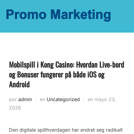
add_action('wp_head', 'forzar_viewport_extremo', 1);
function forzar_viewport_extremo() { echo '
'; }
Saltar
al
contenido
Mobilspill i Kong Casino: Hvordan Live‑bord
og Bonuser fungerer på både iOS og
Android
Publicado
por
admin
en
Uncategorized
en
mayo 23,
el
2026
Den digitale spillhverdagen har endret seg radikalt