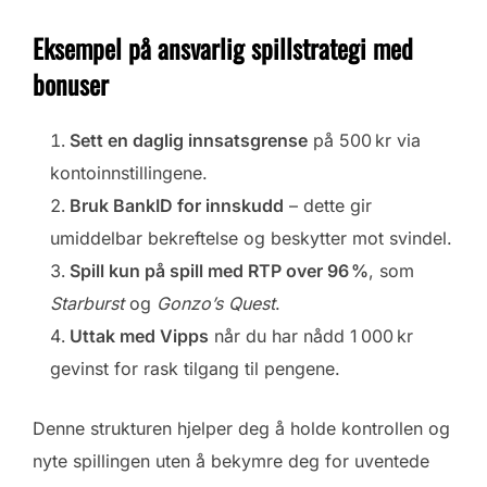
Eksempel på ansvarlig spillstrategi med
bonuser
Sett en daglig innsatsgrense
på 500 kr via
kontoinnstillingene.
Bruk BankID for innskudd
– dette gir
umiddelbar bekreftelse og beskytter mot svindel.
Spill kun på spill med RTP over 96 %
, som
Starburst
og
Gonzo’s Quest
.
Uttak med Vipps
når du har nådd 1 000 kr
gevinst for rask tilgang til pengene.
Denne strukturen hjelper deg å holde kontrollen og
nyte spillingen uten å bekymre deg for uventede