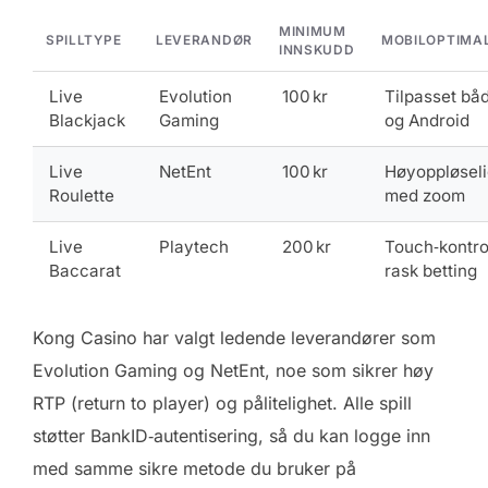
MINIMUM
SPILLTYPE
LEVERANDØR
MOBILOPTIMAL
INNSKUDD
Live
Evolution
100 kr
Tilpasset bå
Blackjack
Gaming
og Android
Live
NetEnt
100 kr
Høyoppløseli
Roulette
med zoom
Live
Playtech
200 kr
Touch‑kontrol
Baccarat
rask betting
Kong Casino har valgt ledende leverandører som
Evolution Gaming og NetEnt, noe som sikrer høy
RTP (return to player) og pålitelighet. Alle spill
støtter BankID‑autentisering, så du kan logge inn
med samme sikre metode du bruker på