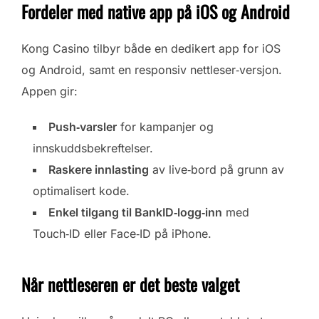
Fordeler med native app på iOS og Android
Kong Casino tilbyr både en dedikert app for iOS
og Android, samt en responsiv nettleser‑versjon.
Appen gir:
Push‑varsler
for kampanjer og
innskuddsbekreftelser.
Raskere innlasting
av live‑bord på grunn av
optimalisert kode.
Enkel tilgang til BankID‑logg‑inn
med
Touch‑ID eller Face‑ID på iPhone.
Når nettleseren er det beste valget