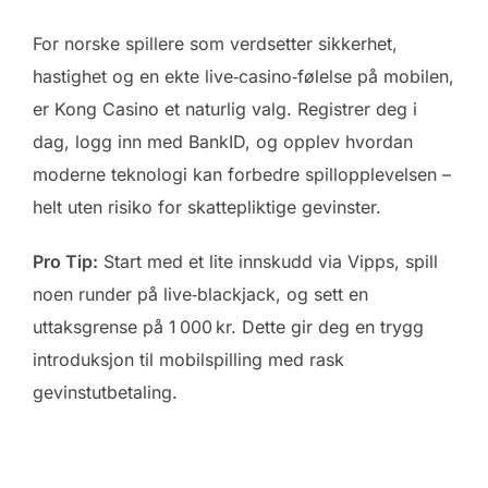
For norske spillere som verdsetter sikkerhet,
hastighet og en ekte live‑casino‑følelse på mobilen,
er Kong Casino et naturlig valg. Registrer deg i
dag, logg inn med BankID, og opplev hvordan
moderne teknologi kan forbedre spillopplevelsen –
helt uten risiko for skattepliktige gevinster.
Pro Tip:
Start med et lite innskudd via Vipps, spill
noen runder på live‑blackjack, og sett en
uttaksgrense på 1 000 kr. Dette gir deg en trygg
introduksjon til mobilspilling med rask
gevinstutbetaling.