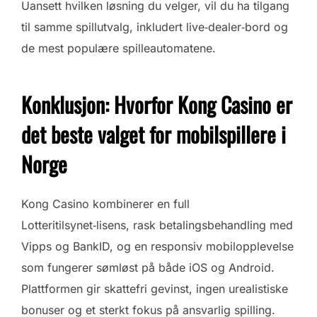
Uansett hvilken løsning du velger, vil du ha tilgang
til samme spillutvalg, inkludert live‑dealer‑bord og
de mest populære spilleautomatene.
Konklusjon: Hvorfor Kong Casino er
det beste valget for mobilspillere i
Norge
Kong Casino kombinerer en full
Lotteritilsynet‑lisens, rask betalingsbehandling med
Vipps og BankID, og en responsiv mobilopplevelse
som fungerer sømløst på både iOS og Android.
Plattformen gir skattefri gevinst, ingen urealistiske
bonuser og et sterkt fokus på ansvarlig spilling.