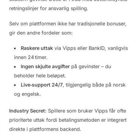
retningslinjer for ansvarlig spilling.
Selv om plattformen ikke har tradisjonelle bonuser,
gir den andre fordeler som:
Raskere uttak
via Vipps eller BankID, vanligvis
innen 24 timer.
Ingen skjulte avgifter
på gevinster – du
beholder hele beløpet.
Live‑support 24/7
, tilgjengelig både på norsk
og engelsk.
Industry Secret:
Spillere som bruker Vipps får ofte
prioriterte uttak fordi betalingsmetoden er integrert
direkte i plattformens backend.