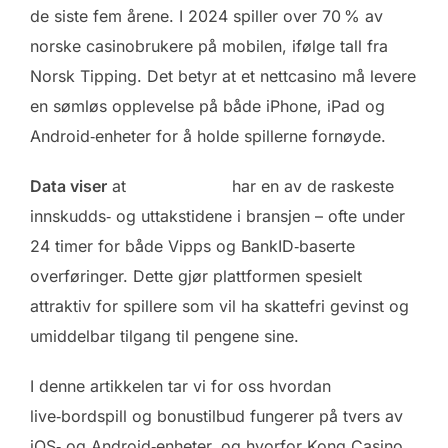
de siste fem årene. I 2024 spiller over 70 % av
norske casinobrukere på mobilen, ifølge tall fra
Norsk Tipping. Det betyr at et nettcasino må levere
en sømløs opplevelse på både iPhone, iPad og
Android‑enheter for å holde spillerne fornøyde.
Data viser
at
Kong Casino
har en av de raskeste
innskudds‑ og uttakstidene i bransjen – ofte under
24 timer for både Vipps og BankID‑baserte
overføringer. Dette gjør plattformen spesielt
attraktiv for spillere som vil ha skattefri gevinst og
umiddelbar tilgang til pengene sine.
I denne artikkelen tar vi for oss hvordan
live‑bordspill og bonustilbud fungerer på tvers av
iOS‑ og Android‑enheter, og hvorfor Kong Casino