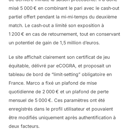
misé 5 000 € en combinant le pari avec le cash‑out
partiel offert pendant la mi‑mi‑temps du deuxième
match. Le cash‑out a limité son exposition à
1 200 € en cas de retournement, tout en conservant
un potentiel de gain de 1,5 million d’euros.
Le site affichait clairement son certificat de jeu
équitable, délivré par eCOGRA, et proposait un
tableau de bord de “limit‑setting” obligatoire en
France. Marco a fixé un plafond de mise
quotidienne de 2 000 € et un plafond de perte
mensuel de 5 000 €. Ces paramètres ont été
enregistrés dans le profil utilisateur et pouvaient
être modifiés uniquement après authentification à
deux facteurs.