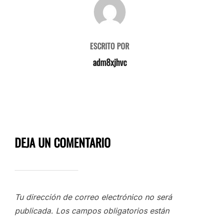
AUTOR DE LA ENTRADA
ESCRITO POR
adm8xjhvc
DEJA UN COMENTARIO
Tu dirección de correo electrónico no será
publicada.
Los campos obligatorios están