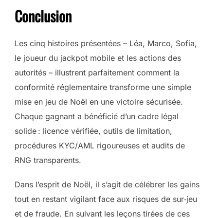
Conclusion
Les cinq histoires présentées – Léa, Marco, Sofia,
le joueur du jackpot mobile et les actions des
autorités – illustrent parfaitement comment la
conformité réglementaire transforme une simple
mise en jeu de Noël en une victoire sécurisée.
Chaque gagnant a bénéficié d’un cadre légal
solide : licence vérifiée, outils de limitation,
procédures KYC/AML rigoureuses et audits de
RNG transparents.
Dans l’esprit de Noël, il s’agit de célébrer les gains
tout en restant vigilant face aux risques de sur‑jeu
et de fraude. En suivant les leçons tirées de ces