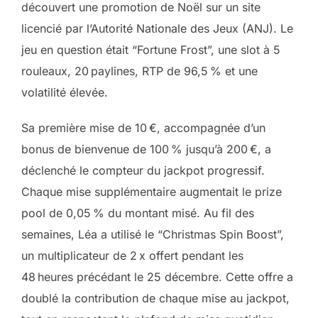
découvert une promotion de Noël sur un site
licencié par l’Autorité Nationale des Jeux (ANJ). Le
jeu en question était “Fortune Frost”, une slot à 5
rouleaux, 20 paylines, RTP de 96,5 % et une
volatilité élevée.
Sa première mise de 10 €, accompagnée d’un
bonus de bienvenue de 100 % jusqu’à 200 €, a
déclenché le compteur du jackpot progressif.
Chaque mise supplémentaire augmentait le prize
pool de 0,05 % du montant misé. Au fil des
semaines, Léa a utilisé le “Christmas Spin Boost”,
un multiplicateur de 2 x offert pendant les
48 heures précédant le 25 décembre. Cette offre a
doublé la contribution de chaque mise au jackpot,