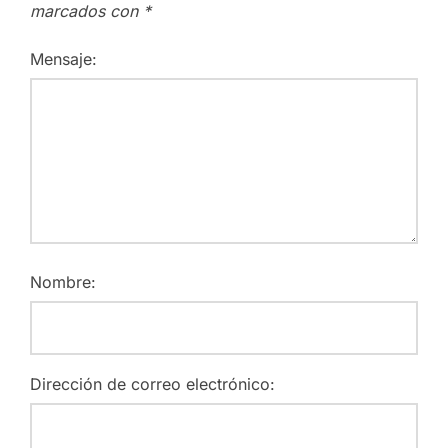
marcados con
*
Mensaje:
Nombre:
Dirección de correo electrónico: