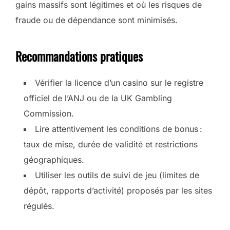
gains massifs sont légitimes et où les risques de
fraude ou de dépendance sont minimisés.
Recommandations pratiques
Vérifier la licence d’un casino sur le registre
officiel de l’ANJ ou de la UK Gambling
Commission.
Lire attentivement les conditions de bonus :
taux de mise, durée de validité et restrictions
géographiques.
Utiliser les outils de suivi de jeu (limites de
dépôt, rapports d’activité) proposés par les sites
régulés.