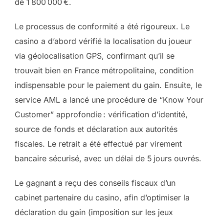
de 1 800 000 €.
Le processus de conformité a été rigoureux. Le
casino a d’abord vérifié la localisation du joueur
via géolocalisation GPS, confirmant qu’il se
trouvait bien en France métropolitaine, condition
indispensable pour le paiement du gain. Ensuite, le
service AML a lancé une procédure de “Know Your
Customer” approfondie : vérification d’identité,
source de fonds et déclaration aux autorités
fiscales. Le retrait a été effectué par virement
bancaire sécurisé, avec un délai de 5 jours ouvrés.
Le gagnant a reçu des conseils fiscaux d’un
cabinet partenaire du casino, afin d’optimiser la
déclaration du gain (imposition sur les jeux