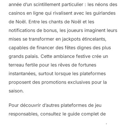
année d’un scintillement particulier : les néons des
casinos en ligne qui rivalisent avec les guirlandes
de Noël. Entre les chants de Noël et les
notifications de bonus, les joueurs imaginent leurs
mises se transformer en jackpots étincelants,
capables de financer des fêtes dignes des plus
grands palais. Cette ambiance festive crée un
terreau fertile pour les rêves de fortunes
instantanées, surtout lorsque les plateformes
proposent des promotions exclusives pour la
saison.
Pour découvrir d’autres plateformes de jeu
responsables, consultez le guide complet de
https://www.digitalplace.fr/site-paris-sportif/
.