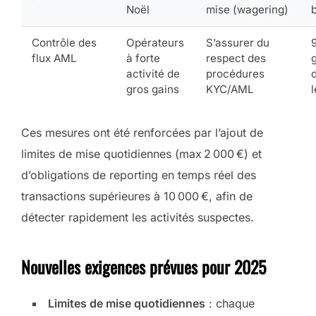
Noël
mise (wagering)
Contrôle des
Opérateurs
S’assurer du
flux AML
à forte
respect des
activité de
procédures
gros gains
KYC/AML
Ces mesures ont été renforcées par l’ajout de
limites de mise quotidiennes (max 2 000 €) et
d’obligations de reporting en temps réel des
transactions supérieures à 10 000 €, afin de
détecter rapidement les activités suspectes.
Nouvelles exigences prévues pour 2025
Limites de mise quotidiennes
: chaque