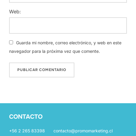
Web:
Guarda mi nombre, correo electrónico, y web en este
navegador para la próxima vez que comente.
CONTACTO
+56 2 265 83398
contacto@promomarketing.cl